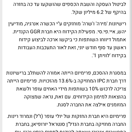
לביטול העסקה והשבת הכספים שהושקעו עד כה בחזרה
בהיקף של 6.2 מיליון שקל.
רישיונות 'מירה' ו'שרה' מוחזקים ע"י הכשרה אנרגיה, מודיעין
יהש, איי.פי.סי. מפעילת הקידוח היא חברת GGR הקנדית.
אתמול דיווחו השותפות כי ביקשו ארכה לביצוע קידוח
ראשון עד סוף חודש יוני, זאת לאור התעכבות העבודות
בקידוח 'לוויתן 1'.
במסגרת ההסכם, פרימיום הייתה אמורה להשתלב ברישיונות
דרך חברת IPC המחזיקה ב-13.6% מהזכויות. פרימיום הייתה
צריכה לרכוש 10% בשותפות מידי האחים עופר ולשאת
בהוצאות למימון הקידוחים. עם זאת, נראה שמצוקה
המזומנים אילצה את החברה לסגת.
פרימיום היא חברת החזקות של יולי עופר (ז"ל) ונמרוד רינות.
החברה מחזיקה בחברת הנדל"ן סנטראל יורופיאן, בחברת