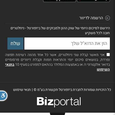
הרשמה לדיוור
הירשם לסיכום היומי של שוק ההון ולמבזקים של ביזפורטל - ניוזלטרים
חובה לכל משקיע
אני מאשר קבלת שני ניוזלטרים, אשר כל אחד מהווה רשימת תפוצה
נפרדת, בנושאים סיכום יומי והתראות חמות וקבלת דיוורים פרסומיים
בדואר אלקטרוני ו/ או באמצעות הסלולר בהתאם למפורט בסעיף 10
בתנאי
השימוש
כל הזכויות שמורות לחברת ביזפורטל תקשורת בע"מ ©
|
תנאי שימוש