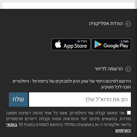
הורדת אפליקציה
הרשמה לדיוור
הירשם לסיכום היומי של שוק ההון ולמבזקים של ביזפורטל - ניוזלטרים
חובה לכל משקיע
אני מאשר קבלת שני ניוזלטרים, אשר כל אחד מהווה רשימת תפוצה
נפרדת, בנושאים סיכום יומי והתראות חמות וקבלת דיוורים פרסומיים
בדואר אלקטרוני ו/ או באמצעות הסלולר בהתאם למפורט בסעיף 10
בתנאי
השימוש