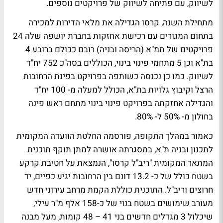
לשיווק, עם פתיחה לשיווק של פרויקטים נוספים
.
מתחילת השנה, קרסו הגדילה את מלאי הדירות למכירה
בתחום המגורים עם רכישת אחזקות בחברת יושפה שלה 24
פרויקטים של תמ"א (הריסה ובניה) רובם ככולם ברובע 4
בת"א וכן 5 מתחמי פינוי בינוי, הכוללים בסה"כ 752 יח"ד
לשיווק. כמו כן נכנסה כשותפה בפרויקט בפינת הרחובות
הרצל וקיבוץ גלויות בת"א, הכולל למעלה מ- 100 יח"ד
והגדילה אחזקתה בפרויקט פינוי בינוי מתחם ראש פינה
בחולון מ- 50% ל- 80%
.
כאמור במהלך התקופה, פורסמה החלטת הוועדה המקומית
לתכנון ובניה ת"א, במסגרתה אושרה למתן תוקף תוכנית
המתאר המקומית "ריב"ל קרסו", הנמצאת על חטיבת קרקע
בשטח כולל של כ- 13.2 דונם בין הרחובות יגיע כפיים, יד
חרוצים וריב"ל. התוכנית כוללת הקמת מרחב עירוני חדש
מעורב שימושים בשטח בנוי של כ-158 אלף מ"ר עילי,
שיכלול 3 מגדלים חדשים בני 41 – 48 קומות, מעל מבנה