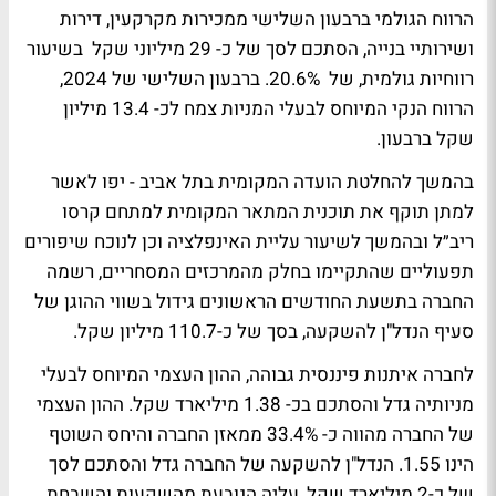
הרווח הגולמי ברבעון השלישי ממכירות מקרקעין, דירות
ושירותיי בנייה, הסתכם לסך של כ- 29 מיליוני שקל בשיעור
רווחיות גולמית, של 20.6%. ברבעון השלישי של 2024,
הרווח הנקי המיוחס לבעלי המניות צמח לכ- 13.4 מיליון
שקל ברבעון.
בהמשך להחלטת הועדה המקומית בתל אביב - יפו לאשר
למתן תוקף את תוכנית המתאר המקומית למתחם קרסו
ריב״ל ובהמשך לשיעור עליית האינפלציה וכן לנוכח שיפורים
תפעוליים שהתקיימו בחלק מהמרכזים המסחריים, רשמה
החברה בתשעת החודשים הראשונים גידול בשווי ההוגן של
סעיף הנדל"ן להשקעה, בסך של כ-110.7 מיליון שקל.
לחברה איתנות פיננסית גבוהה, ההון העצמי המיוחס לבעלי
מניותיה גדל והסתכם בכ- 1.38 מיליארד שקל. ההון העצמי
של החברה מהווה כ- 33.4% ממאזן החברה והיחס השוטף
הינו 1.55. הנדל"ן להשקעה של החברה גדל והסתכם לסך
של כ-2 מיליארד שקל, עליה הנובעת מהשקעות והשבחת