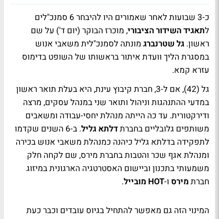
כ-3 שבועות לאחר שאמורים היו להיבחר 6 סמנכ"לים
ל
תאגיד השידור הציבורי
, מוכרז הבוקר (יום ד') על שם
ראשון.
גל שטרנברג
מונתה לסמנכ"לית משאבי אנוש
במסגרת הליך וועדת איתור בראשותו של השופט בדימוס
עזרא קמא.
גל (42), אם ל-3, חברת קיבוץ עינת, היא בעלת תואר ראשון
במדעי ההתנהגות וניהול ותואר שני במנהל עסקים, מרצה
ודירקטורית. עד כה הייתה מנהלת יחסי-עבודה ומשאבים
משותפים גלובליים בחברת
דלתא גליל
. ב-6 השנים שקדמו
לתפקידה בדלתא גליל כיהנה כמנהלת משאבי אנוש בכירה
ומנהלת אגף שכר והטבות בחברת מירס, שם לקחה חלק
משמעותי בתכנון וביישום האסטרטגיה הארגונית במיזוג
חברת
מירס
ו-
HOT מובייל
.
המינוי הזה גם מאפשר להתחיל בגיוס עובדים וכבר כעת