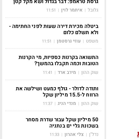
גרסת טראמפ: דבר בגדול ושא מקל קטן
גלובל
איתמר לוין
11:51
|
|
ביטלה מכירת דירה שעות לפני החתימה -
ולא תשלם כלום
משפט
עוזי גרסטמן
11:51
|
|
התשואה בקרנות כספיות, מי הקרנות
הטובות וכמה תקבלו בהמשך?
שוק ההון
מירב ארד
11:41
|
|
ותודה לדולר - גולף כמעט ושילשה את
הרווח ל-15.5 מיליון שקל
שוק ההון
מנדי הניג
11:37
|
|
50 מיליון שקל עבור שדרת מסחר
בשכונת גלי ים בנתניה
נדל"ן
צלי אהרון
11:33
|
|