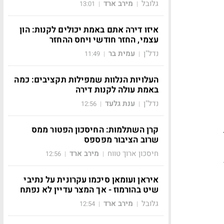
גלובל
מירב ארד
13:01
|
|
איזו דירה אתם באמת יכולים לקנות: הון
עצמי, החזר חודשי ויחס ההחזר
נדל"ן
עמית בר
11:49
|
|
העלויות הנלוות שמפילות תקציבים: כמה
באמת עולה לקנות דירה
נדל"ן
ענת גלעד
12:56
|
|
קרן השתלמות: החיסכון הפטור ממס
שרוב הציבור מפספס
חיסכון ארוך טווח
מירב ארד
12:56
|
|
איראן ועומאן סיכמו עקרונית על נתיבי
שיט בהורמוז - אך המצר עדיין לא נפתח
גלובל
מירב ארד
12:54
|
|