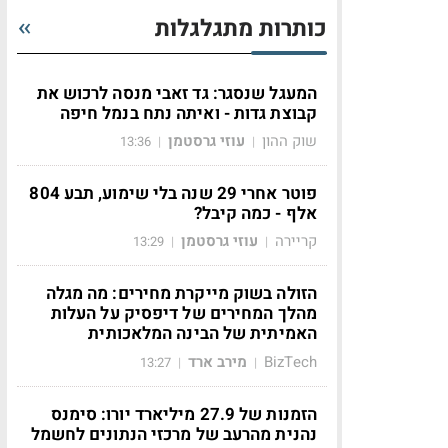
כותרות מתגלגלות
המעגל שנסגר: גד זאבי מנסה לרכוש את
קבוצת גדות - ואיתה נתח בנמל חיפה
שוק ההון
עוזי גרסטמן
13:36
|
|
פוטר אחרי 29 שנה בלי שימוע, תבע 804
אלף - כמה קיבל?
קריירה
עוזי גרסטמן
13:29
|
|
הזולה בשוק מייקרת מחירים: מה מגלה
מהלך המחירים של דיפסיק על העלות
האמיתית של הבינה המלאכותית
BizTech
מירב ארד
13:27
|
|
הזמנות של 27.9 מיליארד יורו: סימנס
נהנית מהרעב של מרכזי הנתונים לחשמל