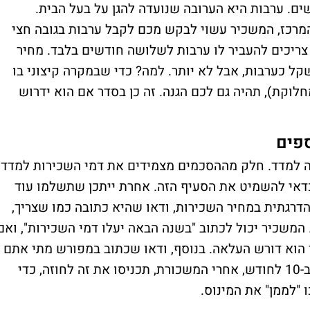
ם. ערבות היא הערובה שנועדה להגן על בעל הבית.
המרכז, המשכיר עשוי לבקש מכם לקבל ערבות בגובה חצי
צריכים להעביר לו ערבות לשלושה חודשים בלבד. מחיר
וא 7,000 שקל? העבירו 21 אלף שקל כערבות, אבל לא יותר. למה? כדי שבמקרה קיצוני בו
וקת), תהיה גם לכם הגנה. זה כן בסדר אם הוא ידרוש
ספים
 למדד. חלק מההסכמים מצמידים את דמי השכירות למדד
דאי להשמיט את הסעיף הזה. אחרת ייתכן שתשלמו עוד
דרגתית במחיר השכירות, ודאו שהיא כתובה כמו שצריך,
. המשכיר יכול לכתוב "בשנה הבאה יעלו דמי השכירות", ואם
הוא דורש העלאה. בנוסף, ודאו שכתוב במפורש מתי אתם
משלמים עבור השכירות. אם נוח לכם לשלם ב-10 לחודש, אחרי המשכורת, תכניסו את זה לחוזה, כדי