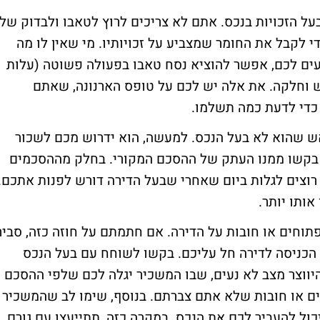
ל הזכויות בנכס. אתם לא צריכים לרוץ לטאבו ולבדוק של
כדי לקבל את החומר שמצביע על זכויותיו. מי שאין לו מה
עים לכם, אפשר להוציא נסח טאבו בפעולה פשוטה (עלות
ש וחלקה. את אלה יש לכם על טופס הארנונה, שאתם
 כדי לדעת כמה תשלמו.
ש שהוא לא בעל הנכס. למעשה, הוא ידרוש מכם לשכור
, בקשו ממנו העתק של ההסכם המקורי. בחלק מההסכמים
רוצים לגלות ביום שאחרי שבעל הדירה דורש לפנות אתכם.
ותו יותר.
תוחים או חובות על הדירה. אם חתמתם על חוזה כזה, סביר
 הכניסה לדירה חל עליכם. בקשו לשוחח עם בעל הנכס
להיווצר מצב לא נעים, שבו המשכיר יגלה לכם שלפי ההסכם
ם או חובות שלא אתם צברתם. בנוסף, שימו לב שהמשכיר
 יכול להעביר לכם את הנכס. במקרה כזה, תתייעצו עם גורם