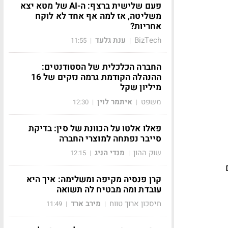
פעם שלישית ברצף: ה-AI של מטא יצא
משליטה, אז למה אף אחד לא לוקח
אחריות?
BizTech
ענת גלעד
11:55
|
|
החברה הכלכלית של הסטודנטים:
ההנהלה הקודמת גרמה נזקים של 16
מיליון שקל
משפט
איתמר לוין
12:30
|
|
פאלו אלטו על הכוונת של סין: בדיקת
סייבר נפתחה למוצרי החברה
שוק ההון
מנדי הניג
12:15
|
|
קרן פנסיה מקיפה ומשלימה: איך היא
עובדת ומה מבטיח לה תשואה
חיסכון ארוך טווח
מירב ארד
11:49
|
|