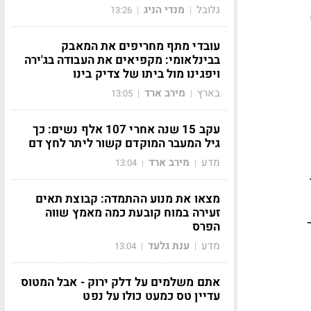
גלובל
מנדי הניג
13:26
|
|
עובדי מתף מחריפים את המאבק
בבינלאומי: מקפיאים את העבודה בג'ירה
ויפגינו מול ביתו של צדיק בינו
בארץ
מירב ארד
13:05
|
|
עקב 15 שנה אחרי 107 אלף נשים: כך
גיל המעבר המוקדם קשור ליתר לחץ דם
מדע
מירב ארד
13:04
|
|
מצאו את מנוע ההתמדה: קבוצת תאים
זעירה במוח קובעת כמה מאמץ שווה
הפרס
מדע
ענת גלעד
13:04
|
|
אתם משלמים על דלק ירוק - אבל המטוס
עדיין טס כמעט כולו על נפט