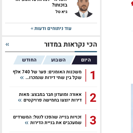
בזכותו?
גיא טל
עוד ניתוחים ודעות
הכי נקראות במדור
היום
השבוע
החודש
1
משכנות האומנים: פער של 740 אלף
שקל בין שתי דירות שנמכרו...
2
אאורה ומועדון חבר במבצע: מאות
דירות יוצעו בחמישה פרויקטים
3
זכויות בנייה שהפכו לנטל: המשרדים
שמעכבים את בניית הדירות