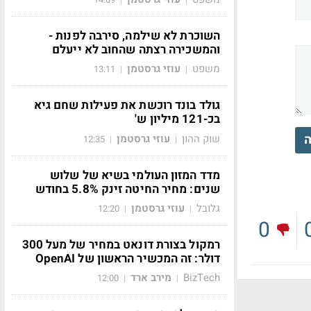
השוכרת לא שילמה, סירבה לפנות -
והמשכירה רצתה שהחוב לא ייעלם
משפט
עוזי גרסטמן
13:11
|
|
גולד בונד רוכשת את פעילות שחם גיא
בכ-121 מיליון ש'
ה
שוק ההון
עוזי גרסטמן
12:35
|
|
מדד המזון העולמי בשיא של שלוש
שנים: מחיר החיטה זינק 5.8% בחודש
גלובל
עוזי גרסטמן
12:20
|
|
0
רמקול בצורת דונאט במחיר של מעל 300
דולר: זה המכשיר הראשון של OpenAI
BizTech
מירב ארד
12:00
|
|