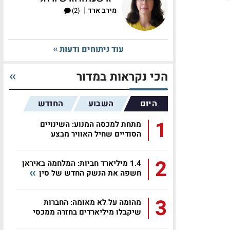
|
מירב ארד
(2)
עוד ניתוחים ודעות
הכי נקראות במדור
היום
השבוע
החודש
1
מתחת למכסה המנוע: השינויים
הסודיים שחיל האוויר מבצע
באפאצ'י...
2
1.4 מיליארד חביות: המלחמה באיראן
חשפה את הנשק החדש של סין
3
מהומה על לא מאומה: החברות
שיקבלו מיליארדים בחזרה ממכסי
טראמפ