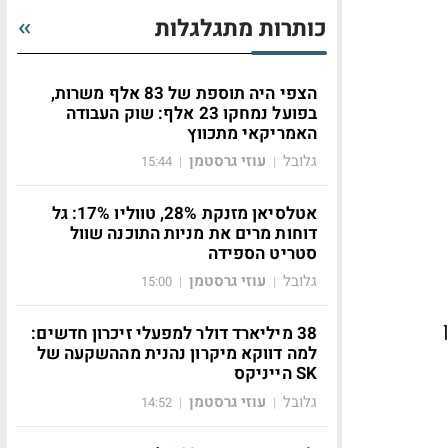
כותרות מתגלגלות
הצפי היה תוספת של 83 אלף משרות,
בפועל נמחקו 23 אלף: שוק העבודה
האמריקאי מתכווץ
גלובל
עוזי גרסטמן
15:44
|
|
אטלסיאן מזנקת 28%, טווליו 17%: גל
דוחות מרים את מניות התוכנה שוול
סטריט הספידה
גלובל
עוזי גרסטמן
15:00
|
|
38 מיליארד דולר למפעלי זיכרון חדשים:
למה דווקא מיקרון נהנית מההשקעה של
SK הייניקס
גלובל
עוזי גרסטמן
14:52
|
|