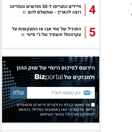
4
חיילים התגייסו ל-30 חודשים והמדינה
אצלו,
רוצה להאריך - שתשלם להם
5
התרגיל של צחי אבו או התעקשות על
עקרונות? והעתיד של ג'י סיטי
הירשם לסיכום היומי של שוק ההון
ולמבזקים של
אני מאשר קבלת ניוזלטרים ודיוורים פרסומיים
בדואר אלקטרוני ו/או באמצעות הסלולר בהתאם
למפורט בסעיף 10 בתנאי השימוש