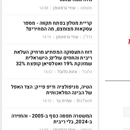
משפט
עוזי גרסטמן
14:38
|
|
קריית מטלון בפתח תקווה - מספר
עסקאות מצומצם, מה המחירים?
נדל"ן
עוזי גרסטמן
14:19
|
|
דוח התעסוקה המפתיע מרחיק העלאת
ריבית והחוזים עולים; הישראלית
שמזנקת 19% ואטלסיאן קופצת 32%
גלובל
צוות גלובל
15:57
|
|
הטיה, מניפולציה ודיפ פייק: הצד האפל
של הבינה המלאכותית
BizTech
עמית בר
14:10
|
|
המשטרה תפסה כסף ב-2005 - והחזירה
ב-2024, בלי ריבית
משפט
עוזי גרסטמן
14:09
|
|