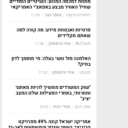
מתחת למכסה המנוע: השינויים הסודיים
שחיל האוויר מבצע באפאצ'י האמריקאי
ניתוחים ודעות
עופר הבר
11:55
|
|
פרטיות ואבטחת מידע: מה קורה למה
שאתם מקלידים
BizTech
עוזי גרסטמן
11:36
|
|
האלמנה מול נושי בעלה: מי מוסמך לדון
בתיק?
משפט
עוזי גרסטמן
11:32
|
|
"שוק המשרדים ממשיך להיות מאתגר
ותחרותי, באזורי הפעילות שלנו המצב
יציב"
שוק ההון
מנדי הניג
10:22
|
|
אמריקה ישראל קונה 49% מפרויקט
קריניצי: השווי שנגזר והמשמעות לאב-גד