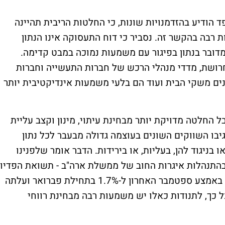
הודיע בהזדמנויות שונות, כי החלטות הריבית תהיינה
ת רבה בהקשר זה. נסביר כי דוח התעסוקה אינו הנתון
דובר בנתון בפיגור עם משמעות נמוכה במבט קדימה.
 חרושת, מדדי מנהלי הרכש של חברות התעשייה וחברות
ים משקי הבית ועוד הם בלעי משמעות אינדיקטיבית יותר
ל החלטה מדויקת יותר מבחינת עיתוי, מינון וקצב עליית
גיבו השווקים השונים בעוצמה גדולה מבעבר לכל נתון
 בניגוד להן, בעליות, או בירידות. הדבר אומר שלפנינו
בהתנהלות איגרות החוב של ממשלת ארה"ב - תשואת הפדיון
על אג"ח אמריקניות ל-10 שנים ירדה מ-2.6% באמצע ספטמבר האחרון ל-1.7% בתחילת פברואר ועלתה
ארוכה כל כך, לתנודות כאלו יש משמעות רבה מבחינת רווחי