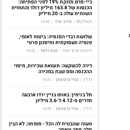
ג'יי-פרוג מזנקת 19% לפני הפתיחה:
הכנסות של 163.8 מיליון דולר והתחזית
השנתית עולה ב-20 מיליון
BizTech
מירב ארד
14:45
|
|
שלושת רבדי הפנסיה: ביטוח לאומי,
פנסיה תעסוקתית וחיסכון פרטי
חיסכון ארוך טווח
ענת גלעד
14:42
|
|
דירה להשקעה: תשואת שכירות, מיסוי
ההכנסה ומס שבח במכירה
נדל"ן
עוזי גרסטמן
14:41
|
|
תל בנימין: באותו בניין ירדו ארבעה
חדרים מ-4.12 ל-3.6 מיליון
נדל"ן
עוזי גרסטמן
14:39
|
|
טענה שהבטיח לה הכל - מומחה: לא הבין
מלה ממה שאמר