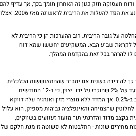
יע) ודוח תעסוקה חזק כגון זה האחרון תומך בכך, אך עדיף להם
שהדוח לא יהיה "טוב מדי", על מנת שלא ישכנע את הפד להעלות את הריבית לראשונה מאז 2006. 
טה על גובה הריבית. רוב ההערכות הן כי הריבית לא
ל לקראת שבוע הבא. המשקיעים יחששו שמא דוח
 לו להרהר בכל זאת בהקדמת המהלך.
ר כך להורידה בשנית אם יתברר שההתאוששות הכלכלית
מתעכבת, ו/או קצב האינפלציה לא מתקרב ליעד של 2% שהוכרז על ידו. יצוין, כי ב-12 החודשים
האחרונים ירד מדד המחירים לצרכן של ארה"ב ב-0.2%, אך המדד ללא מוצרי מזון ואנרגיה עלה דווקא
נע לחלוטין שהצמיחה והאינפלציה גבוהות מספיק, הוא עלול
 בקצב מדוד והדרגתי תוך מזעור זעזועים בשווקים,
עות מחירים שונות - התלבטות לא פשוטה זו מנת חלקם של