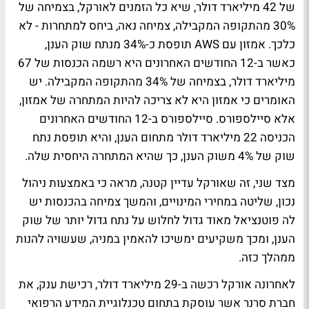
של 42 מיליארד דולר, שיא כל הזמנים לאורקל, בצמיחה של
30% מהתקופה המקבילה, צמיחה נאה, ביחס למתחרות - לא
כלכך. אמזון עם AWS תופסת כ-34% מנתח שוק הענן,
כאשר ב-12 החודשים האחרונים היא רשמה הכנסות של 67
מיליארד דולר, בצמיחה של 34% מהתקופה המקבילה. יש
האומרים כי אמזון היא לא צריכה להיות המתחרה של אמזון,
אלא סיילספורס. סיילספורס ב-12 החודשים האחרונים
הכניסה 22 מיליארד דולר מתחום הענן, והיא תופסת נתח
שוק של 4% משוק הענן, כך שהיא המתחרה היחסית שלה.
מצד שני, זה שאורקל עדיין קטנה, מראה כי באמצעות ניהול
נכון, שליטה במחירי המינויים, והמשך צמיחה בהכנסות יש
לה פוטנציאל מאוד גדול לחלוש על נתח גדול יותר של שוק
הענן, ומכך משקיעים ימשיכו להאמין במניה, שעשויה להנות
ממהלך כזה.
לאחרונה אורקל רכשה ב-29 מיליארד דולר, רכישת ענק, את
חברת סרנר אשר עוסקת בתחום טכנלוגיית המידע הרפואי