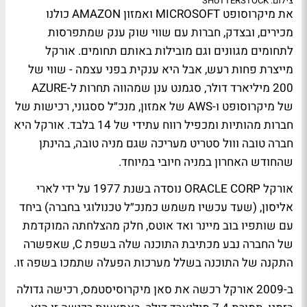
צילום: SHUTTERSTOCK
את מיקרוסופט MICROSOFT ואמזון AMAZON כולנו
מכירים, ובצדק, חברות עם שווי שוק ענק שמתפרסות
לתחומים מגוונים וגם מובילות באותם תחומים. אורקל
מייצרת פחות רעש, אבל היא ענקית בפני עצמה - שווי של
200 מיליארד דולר, סגמנט ענן שמהווה תחרות ל-AZURE
של מיקרוסופט ו-AWS של אמזון, מנכ״ל ססגוני, רכישות של
חברות מהותיות ומכפיל רווח עתידי של 14 בלבד. אורקל היא
חברה טובה ווול סטריט מעריכה שגם מניה טובה, בהינתן
שהחודש האחרון במניה חיובי במיוחד.
אורקל ORACLE CORP נוסדה בשנת 1977 על ידי לארי
אליסון, (שעד עכשיו משמש כמנכ״ל טכנולוגי בחברה) ביחד
עם שותפיו בוב מיינר ואד אוטס, חלק מהצלחתה המוקדמת
של החברה נבע מכתיבת התוכנה שלה בשפת C, שאפשרה
התקנה של התוכנה בשלל מערכות הפעלה שתמכו בשפה זו.
ב-2009 אורקל רכשה את סאן מיקרוסיסטמס, רכישה גדולה