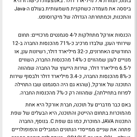
בזמנו, תמורת 7.4 מיליארד דולר. באמצעות רכישה זו היא
ביססה את מעמדה כשחקנית משמעותית בעולם ה-Java
והתכנות, וכמתחרתה הגדולה של מיקרוסופט.
הכנסות אורקל מתחלקות ל-4 סגמנטים מרכזיים: תחום
שירותי הענן, שלבדו מרכיב כ-71% מהכנסות החברה ב-12
החודשים האחרונים, כ-32 מיליארד דולר, רשיונות ענן, או
מנויים לענן שמהווים כ-14% מהכנסות החברה, השווים
ל-6.5 מיליארד דולר, שירות הייעוץ של החברה שמהווה
כ-8% מהכנסות החברה, כ-3.4 מיליארד דולר ולבסוף שירות
התוכנה של אורקל, (שהוא גם היה הסגמנט שבו התחילה
לפרוח בתחילתה), שמהווה רק כ-7% מהכנסות החברה.
באם כבר מדברים על תוכנה, חברת אורקל היא אחת
מהמוכרות בתחום ההייטק והתוכנה, היא הבעלים של שפת
התכנות JAVA המוכרת, כמו גם שפת C. בנוסף, החברה
פתחה את שניים ממייסדי הנתונים המובילים והפופולריים