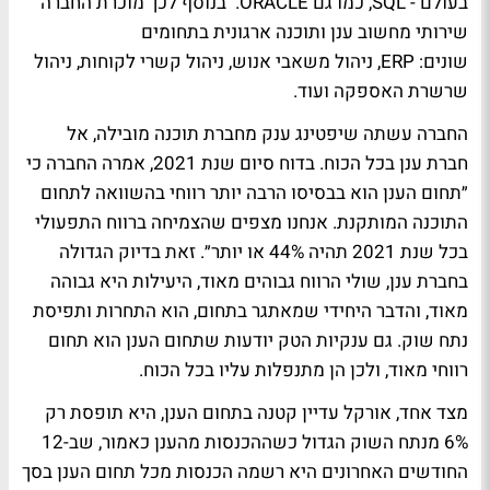
בעולם - SQL, כמו גם ORACLE. בנוסף לכך מוכרת החברה
שירותי מחשוב ענן ותוכנה ארגונית בתחומים
שונים: ERP, ניהול משאבי אנוש, ניהול קשרי לקוחות, ניהול
שרשרת האספקה ועוד.
החברה עשתה שיפטינג ענק מחברת תוכנה מובילה, אל
חברת ענן בכל הכוח. בדוח סיום שנת 2021, אמרה החברה כי
״תחום הענן הוא בבסיסו הרבה יותר רווחי בהשוואה לתחום
התוכנה המותקנת. אנחנו מצפים שהצמיחה ברווח התפעולי
בכל שנת 2021 תהיה 44% או יותר״. זאת בדיוק הגדולה
בחברת ענן, שולי הרווח גבוהים מאוד, היעילות היא גבוהה
מאוד, והדבר היחידי שמאתגר בתחום, הוא התחרות ותפיסת
נתח שוק. גם ענקיות הטק יודעות שתחום הענן הוא תחום
רווחי מאוד, ולכן הן מתנפלות עליו בכל הכוח.
מצד אחד, אורקל עדיין קטנה בתחום הענן, היא תופסת רק
6% מנתח השוק הגדול כשההכנסות מהענן כאמור, שב-12
החודשים האחרונים היא רשמה הכנסות מכל תחום הענן בסך