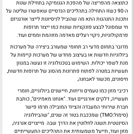
כתוצאה מהפריצה של מהפכת הגנומיקה בתחילת שנות
ה-90 כשזו התחילה בתהליכים הנדסיים שאפשרו שליטה על
ותכנת התנהגות התא מה שהוביל לניסיונות לייצר אורגניזם
חי שמסוגל לבצע פונקציות שונות כמו ייצור תרופות
פרמקולוגיות, ניקוי רעלים מאדמה מזוהמת וממים ועוד.
מדובר בתחום מדעי רב תחומי שמעורב ביצירה של מערכות
ביולוגיות חדשות או בעיצוב מחדש של מערכות קיימות על
מנת לשפר יכולות. השימוש בטכנולוגיה זו נעשה במגוון
תעשיות במטרה לפתוח פתרונות מהסוג של תרופות חדשות,
חיסונים, מכשור לאבחנה,
רכיבי מזון כמו טעמים וריחות, חיישנים ביולוגיים, חומרי
תעשייה, דלקים אורגניים ועוד. "אנחנו מאמינים", כותבת
חברת שירותי המעבדה והציוד המובילה תרמו פישר
(סימול:
TMO
) שמככבת בטור זה שנים, "שהביולוגיה
הסינטטית תשנה לחלוטין את הדרך שבה מייצרים אנרגיה,
מזון ועוד, תייעל משמעותית את התהליכים התעשייתיים