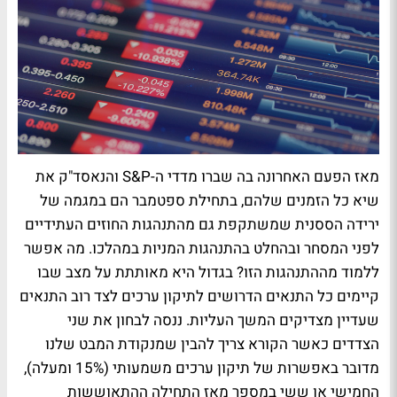
מאז הפעם האחרונה בה שברו מדדי ה-
P
&
S
והנאסד"ק את
שיא כל הזמנים שלהם, בתחילת ספטמבר הם במגמה של
ירידה הססנית שמשתקפת גם מהתנהגות החוזים העתידיים
לפני המסחר ובהחלט בהתנהגות המניות במהלכו. מה אפשר
ללמוד מההתנהגות הזו? בגדול היא מאותתת על מצב שבו
קיימים כל התנאים הדרושים לתיקון ערכים לצד רוב התנאים
שעדיין מצדיקים המשך העליות. ננסה לבחון את שני
הצדדים כאשר הקורא צריך להבין שמנקודת המבט שלנו
מדובר באפשרות של תיקון ערכים משמעותי (15% ומעלה),
החמישי או ששי במספר מאז התחילה ההתאוששות