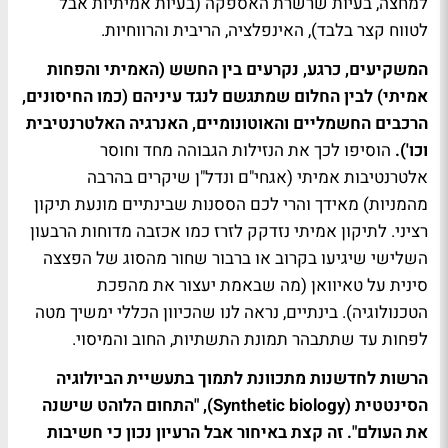
למחצה, בעיות שרשרת האספקה (בעיות אמיתיות אבל
לטווח קצר בלבד), האינפלציה, הריבית והרווחיות.
המשקיעים, כרגע, נקרעים בין החשש (האמיתי והפחות
אמיתי) לבין החלום שמתגשם לנגד עיניהם (כמו החיסונים,
הרכבים החשמליים והאוטונומיים, האנרגיה האלטרנטיבית
וכו').
הוסיפו לכך את הנזילות הגבוהה מחד וחוסר
אלטרנטיבות אמיתי (אגחי"ם ונדל"ן שיקרים בהרבה
מהמניות) מאידך והרי לכם הססנות שבינתיים מונעת תיקון
רציני. לתיקון אמיתי נזדקק לזרז כמו אכזבה מדוחות הרבעון
השלישי שיגיעו בקרוב או ברבור שחור מהסוג של הפצצה
סינית על טאיוואן (מה שבאמת יעצור את מהפכת
הטכנולוגיה). בינתיים, נראה לנו שהכיוון הכללי ימשיך מטה
לפחות עד שתתבהר תמונת התשתיות, החוב והמיסוי.
הרשות לחדשנות מתכוונת לתמוך בתעשיית הביולוגיה
הסינטטית (
Synthetic biology
), "התחום הלוהט שישנה
את העולם". זה קצת באיחור אבל הרעיון נכון כי חשיבות