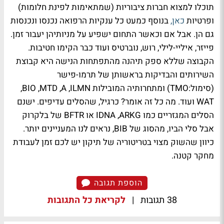
תוכלו למצוא חברות ציבוריות (שמתאימות לפינת חלומות)
ופרטיות
כאן,
בנוסף כמעט כל ענקיות הרפואה נכנסו ונכנסות
גם הן. אבל אם וכאשר התחום ישפיע על מניותיהן יעבור זמן.
פייזר, איליי-לילי, רוש, נוברטיס ועוד כבר הקימו חטיבות.
הקבוצה שללא ספק תיהנה מהתפתחות הנישה היא קבוצת
השירותים והבדיקות בראשותן של תרמו-פישר
(סימול:
TMO
) ומתחרותיה המובילות
ILMN
,
A
,
MTD
,
BIO
,
WAT
ועוד. מה כל זה אומר? כרגיל, שהסלים עדיפים. ישנם
הסלים המגזריים כמו
ARKG
,
IDNA
או
BFTR
של בלקרוק
אבל סלי הביו, מהסוג של
BIB
, נראים לנו המעניינים יותר.
כיוון שהשוק מצוי בטריטוריה של תיקון יש לכם זמן לעבודת
מחקר קטנה.
הוספת תגובה
38 תגובות
|
לקריאת כל התגובות