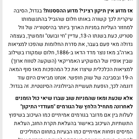
אז מדוע אין תיקון רציני? מדוע ההססנות?
בגדול, הסיבה
עיקרית לכך קשורה באותו חלום שהוביל בהתגשמותו
למחזור העליות במניות הארוך ביותר בהיסטוריה של וול
סטריט, כעת בשנתו ה-13, עדיין "חי ובועט" וממשיך, בעצמה
גדולה מאי פעם בעבר, את סדרת החלומות שהפכו למציאות
בארה"ב מאז נוצר מדד הדאו ב-1886, חלום שמקורו בשילוב
שבין אופיו של המשקיע האמריקאי (השקעה לטווח ארוך)
למציאות הכלכלית שיצרו את כל המהפכות מאז סוף המאה
ה-19 ובסביבה של שוק חופשי. אנחנו מביאים היום עוד
דוגמה לכך, הופעת תעשיית הביולוגיה הסינטטית. זה בגדול.
אלא שכעת ומאז שהמניות שוב שברו שיאי כול הזמנים
לאחרונה מתחיל הלחץ של הגורמים "מעודדי התיקון"
לעלות בין אם מדובר בגורמים אמיתיים כמו העיכוב בשיפוץ
התשתיות, העיכוב באישור בהעלאת תקרת החוב, העלאת
המיסים ופחות אמיתיים כמו הבעיות בתחום המוליכים