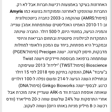
האחרונות בעיקר באמצעות רכישת חברות אבל לא רק.
החברות שהונפקו לאחרונה וממוקדות בנושא כמו
Amyris
(סימול:
AMRS
) שהוקמה ב-2003 כחברה ביוטכנולוגית
וב-2010-11 האמינו האנליסטים שמתפתחת אמג'ן שנייה
והמניה הגיעה, במונחי היום, ל-500 דולר. החברה שינתה
התמקדות לביולוגיה סינטטית ובתחום הבריאות והיופי
ובמקביל היא מפתחת, ביחד עם המכון הלאומי למחלות
מדבקות, חיסון לקורונה. ישנה
Precigen
(סימול:
PGEN
)
שמתמחה ברפואה מבוססת חיידקים וישנה
Twist
Bioscience
(סימול:
TWST
) "ילידת" 2013 שעיסוקה
ב"עיבוד"
DNA
, הונפקה בתיקון סוף 2018 לפי 15 דולר
ובתחילת השנה הגיעה ל-214 ומשם נפלה ל-100 דולרים
כרגע. לבסוף ישנה
Ginkgo Bioworks
(סימול:
DNA
)
שאותה אוספת הגברת ווד מ-
ARK
שעדיין אינה מוכרת אבל
אחרי התרסקות של 24% שלשום שווה כ-20 מיליארד (וודס
רכשה כ-8 מיליון מניות באותו היום) ושווה לעקוב.