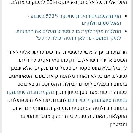
הישראליות של אלסינט, סאייטקס ו-
ECI
למשקיעי ארה"ב.
מניית השבבים הסינית שזינקה 523% בשבוע -
האנליסטים חלוקים
המלצות מקיר לקיר: בוול סטריט מעלים את התחזיות
למיקרוסופט - עד לאן המניה יכולה להגיע?
תרומת המדען הראשי לתעשיית החדשנות הישראלית לאורך
השנים אדירה וישראל, בדיוק כמו טאיוואן, יכולה הייתה
להוביל בלא מעט סקטורים טכנולוגיים ענקיים. אלא שבכך
נכשלנו, אם כי, לא מאוחר מלהעתיק את שעשו הטאיוואנים
בתחום המעגלים לתחום הביולוגיה הסינטטית. באוגוסט
עשתה הרשות צעד קטן בכיוון הנכון
בהקמת חברה שתתמקד
בנתינת סיוע מחקרי ושירותים
לחברות ישראליות שפועלות
בתחום הביולוגיה הסינטטית ושעוסקות בתחומי הבריאות,
החקלאות, האנרגיה, טכנולוגיות המזון, אבטחת הסייבר
והביטחון.