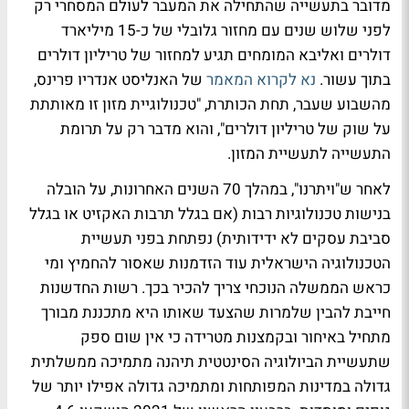
מדובר בתעשייה שהתחילה את המעבר לעולם המסחרי רק
לפני שלוש שנים עם מחזור גלובלי של כ-15 מיליארד
דולרים ואליבא המומחים תגיע למחזור של טריליון דולרים
בתוך עשור.
נא לקרוא המאמר
של האנליסט אנדריו פרינס,
מהשבוע שעבר, תחת הכותרת, "טכנולוגיית מזון זו מאותתת
על שוק של טריליון דולרים", והוא מדבר רק על תרומת
התעשייה לתעשיית המזון.
לאחר ש"ויתרנו", במהלך 70 השנים האחרונות, על הובלה
בנישות טכנולוגיות רבות (אם בגלל תרבות האקזיט או בגלל
סביבת עסקים לא ידידותית) נפתחת בפני תעשיית
הטכנולוגיה הישראלית עוד הזדמנות שאסור להחמיץ ומי
כראש הממשלה הנוכחי צריך להכיר בכך. רשות החדשנות
חייבת להבין שלמרות שהצעד שאותו היא מתכננת מבורך
מתחיל באיחור ובקמצנות מטרידה כי אין שום ספק
שתעשיית הביולוגיה הסינטטית תיהנה מתמיכה ממשלתית
גדולה במדינות המפותחות ומתמיכה גדולה אפילו יותר של