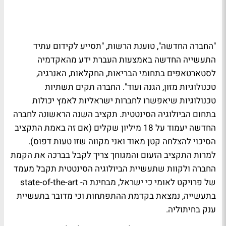
"החברה החדשה", טוענת הרשות, "תסייע לקידום עתיד
התעשייה החדשה באמצעות העברת ידע מהאקדמיה
לסטארטאפים בתחומי הבריאות, החקלאות, האנרגיה,
טכנולוגיות מזון, הגנה ועוד". החברה תקים תשתיות
טכנולוגיות שיאפשרו לחברות ישראליות לאמץ יכולות
בתחום הביולוגיה הסינטטית. תקציב השנה הראשונה לחברה
החדשה יעמוד על 18 מיליון שקלים (אם זה באמת התקציב
הסיכוי להצלחה קטן מאוד ואני מקווה שזו טעות דפוס).
למרות התקציב הזעום והמגוחך צריך לקבל בברכה את הקמת
החברה ולקוות שתעשיית הביולוגיה הסינטטית תקבל מעמד
של פרויקט לאומי כי ישראל, מבחינת ה-
state-of-the-art
בתעשייה, נמצאת בקדמת ההתפתחות וכי מדובר בתעשיית
ענק בחיתוליה.