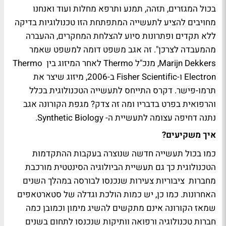
בכול המגזרים, תזהה, תמנע ותרפא מחלות ועוד ואנחנו
מחויבים להציע לתעשייה המתפתחת הזו טכנולוגיות בדיקה
ללא תקדים ופתרונות סיוע להצלחת המחקרים, ההעברה
מהמעבדה לצרכן". זה אגב משפט דומה למשפט שאמר
Marijn Dekkers
, מנכ"ל
Thermo
לאחר המיזוג בין
Thermo
Electron
ו-
Fisher Scientific
ב-2006, מיזוג שיצר את
תרמו-פישר. דקרס התייחס לתעשייה הטכנולוגית בכלל
והרפואית בפרט בדבריו ומה זה צדק? מגפת הקורונה אגב
נתנה דחיפה עצומה לתעשיית ה-
Synthetic Biology
.
איך משקיעים?
כמו בכול תעשייה חדשה שנוצרה בעקבות ההתקדמות
הטכנולוגית כך גם תעשיית הביולוגיה הסינטטית מורכבת
מחברות ציבוריות צעירות שנכנסו לבורסה במהלך השנים
האחרונות. כמו כן, יש כמות הולכת וגדלה של סטארטאפים
שמאז הקורונה אינם מתקשים להשיג מימון וכמובן כמה
חברות טכנולוגיה ורפואה וותיקות שנכנסו לתחום בשנים