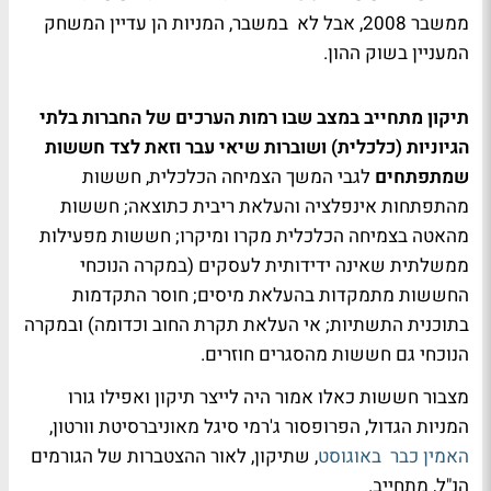
ממשבר 2008, אבל לא במשבר, המניות הן עדיין המשחק
המעניין בשוק ההון.
תיקון מתחייב במצב שבו רמות הערכים של החברות בלתי
הגיוניות (כלכלית) ושוברות שיאי עבר וזאת לצד חששות
שמתפתחים
לגבי המשך הצמיחה הכלכלית, חששות
מהתפתחות אינפלציה והעלאת ריבית כתוצאה; חששות
מהאטה בצמיחה הכלכלית מקרו ומיקרו; חששות מפעילות
ממשלתית שאינה ידידותית לעסקים (במקרה הנוכחי
החששות מתמקדות בהעלאת מיסים; חוסר התקדמות
בתוכנית התשתיות; אי העלאת תקרת החוב וכדומה) ובמקרה
הנוכחי גם חששות מהסגרים חוזרים.
מצבור חששות כאלו אמור היה לייצר תיקון ואפילו גורו
המניות הגדול, הפרופסור ג'רמי סיגל מאוניברסיטת וורטון,
האמין כבר באוגוסט
, שתיקון, לאור ההצטברות של הגורמים
הנ"ל, מתחייב.