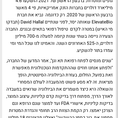
גופים ומוסדות. ברבעון הראשון של 2021 הושקעו 4.6
מיליארד דולרים בחברות הזנק אמריקאיות, פי 4 מאשר
ברבעון הראשון של 2020. רק כדוגמה נביא את חברת
ElevateBio
שאותה יסד, לפני שנתיים
David Hallal
(תבדקו
מי האיש)
במטרה לקדם טיפול רפואי בתאים ובגנים. החברה
הצעירה גייסה בשתי שנות קיומה למעלה מ-700 מיליון
דולרים, ה-525 האחרונים השנה. והאמינו לנו שכל המי ומי
עמדו בתור להשקיע.
"שנים מנסים לפתח רפואת תא וגן", אמר המדען של החברה,
"ולפתע אנחנו חוזים שההתקדמות הטכנולוגית מאפשרת
זאת בפועל, החלום, בעזרת הביולוגיה הסינטטית, הופך
מציאות. זה לא מסע פשוט מהמעבדה לעולם המסחרי
והשאלה היא כיצד משמרים את הביולוגיה שרואים במעבדה
לאורך הדרך, מפתוח דרך בדיקות קדם קליניות, עיצוב המוצר,
בדיקות קליניות, אישורי
FDA
ועד למוצר שגם הרופא וגם
הצרכן יאמצו. רק הקמת הצוות הרב תחומי והגדרת המטרות
תספוג את רוב כספי ההשקעה" ואצלנו מקציבים 18 מיליון