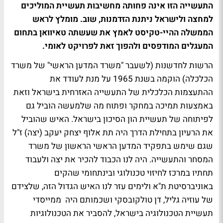
התעשייה הזו אינה פחותה מחשיבות תעשיית המוליכים
למחצה ולישראל ניתנת הזדמנות, שוב. מומלץ לראש
הממשלה ההיי-טקיסט לאמץ את שעשתה טאיוואן בתחום
המעגלים המודפסים ולהפוך זאת לפרויקט לאומי.
הרשות לחדשנות (לשעבר "משרד המדען הראשי" של משרד
הכלכלה) הוקמה בשנת 1965 על מנת לעודד את
ההתעצמות הכלכלית של התעשייה האזרחית בישראל וזאת
באמצעות תמיכה במחקר ופתוח מה שלמעשה הוביל גם
לפיתוחה של תעשיית הון הסיכון בישראל. האיש שהוביל
את הרעיון בתחילת הדרך היה תת אלוף יצחק יעקב (יצה) ז"ל
שגם שימש בתפקיד המדען הראשי הראשון של משרד
המסחר והתעשייה. היה לנו הכבוד להכיר את יצה ולעבוד
תחתיו במרכז לחיזוי טכנולוגי ובינתחומי שהקים
באוניברסיטת ת"א ולימים עזר לנו האיש הגדול הזה, שלצידם
של עוזיה גליל, דן טולקובסקי ושכמותם היה ממייסדי
תעשיית הטכנולוגיה בישראל, להסביר את הטכנולוגיות