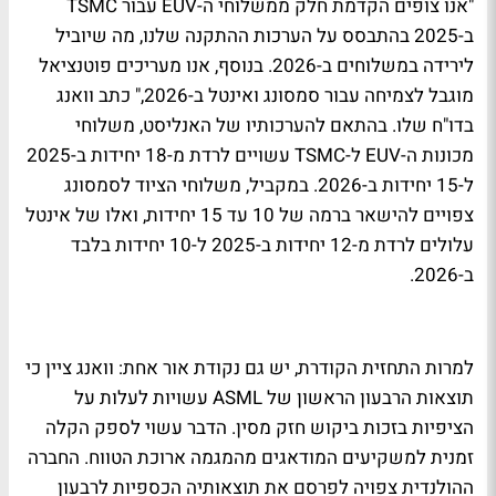
"אנו צופים הקדמת חלק ממשלוחי ה-EUV עבור TSMC
ב-2025 בהתבסס על הערכות ההתקנה שלנו, מה שיוביל
לירידה במשלוחים ב-2026. בנוסף, אנו מעריכים פוטנציאל
מוגבל לצמיחה עבור סמסונג ואינטל ב-2026," כתב וואנג
בדו"ח שלו. בהתאם להערכותיו של האנליסט, משלוחי
מכונות ה-EUV ל-TSMC עשויים לרדת מ-18 יחידות ב-2025
ל-15 יחידות ב-2026. במקביל, משלוחי הציוד לסמסונג
צפויים להישאר ברמה של 10 עד 15 יחידות, ואלו של אינטל
עלולים לרדת מ-12 יחידות ב-2025 ל-10 יחידות בלבד
ב-2026.
למרות התחזית הקודרת, יש גם נקודת אור אחת: וואנג ציין כי
תוצאות הרבעון הראשון של ASML עשויות לעלות על
הציפיות בזכות ביקוש חזק מסין. הדבר עשוי לספק הקלה
זמנית למשקיעים המודאגים מהמגמה ארוכת הטווח. החברה
ההולנדית צפויה לפרסם את תוצאותיה הכספיות לרבעון