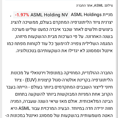
צילום: ASML, אתר החברה
מניית ASML Holdings
,
-1.97%
ASML Holding NV
יצרנית ציוד הליתוגרפיה המתקדם בעולם, ממשיכה להציג
ביצועים חלשים לאחר שכבר איבדה כמעט שליש מערכה
בשנה האחרונה. על פי הערכות מבית ההשקעות מיזוהו,
המגמה השלילית צפויה להימשך כל עוד לקוחות מפתח כמו
אינטל וסמסונג לא יגדילו את השקעותיהם בטכנולוגיה.
החברה ההולנדית, המחזיקה במונופול וירטואלי על מכונות
הליתוגרפיה בקרינת אולטרה-סגול קיצונית (EUV) - ציוד
חיוני לייצור השבבים המתקדמים ביותר בעולם - הייתה בעבר
הקרוב אחת המניות המבוקשות ביותר להשקעה בתחום
הבינה המלאכותית. אולם מאז שיאי השנה שעברה, המניה
חווה ירידה חדה במיוחד. הבעיה המרכזית עבור ASML היא
האטה משמעותית בהשקעות של סמסונג ואינטל במכונות ה-