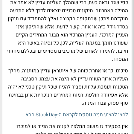
כפי שזה נראה כעת, הרי שמהלך העליות עדיין לא אמר את
המילה האחרונה. תיקונים טכניים יוצאים לדרך ללא התרעה
מוקדמת ויתכן שבתקופה הקרובה נאלץ להתמודד עם תיקון
בסדר גודל כזה או אחר. קשה לדעת. אלא שהתיקון אינו
העניין המרכזי. העניין המרכזי הוא מבנה המחירים הקיים
שעודנו תומך במגמת העלייה, לכן, כל נסיגה באשר היא
חייבת להימדד לאורם של מרכיבים מסויימים ובכללם מחזורי
המסחר.
סיכום: כך או אחרת כוחה של איתוראן עדיין במותניה. מהלך
העליות ארוך הטווח עדיין לא מיצה את עצמו, הסביבה
הטכנית תומכת עליות וסביר להניח שכל תיקון טכני לא יהיה
אלא אפיזודה חולפת. רמות המחירים הנוכחיות אינן בבחינת
סוף פסוק עבור המניה.
לחצו להציע מניה נוספת לקראת ה-StockDay הבא
אין בסקירה זו משום המלצה לקנות את הנייר או למוכרו