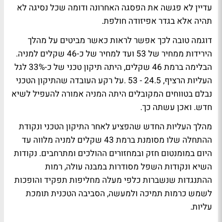
עדיין לא פגשה את הפסגה האחרונה ודומה שכל נסיגה לא
תהיה אלא בגדר אפיזודה חולפת.
דוגמה טובה לכך אפשר לראות כאשר מביטים על מהלך
הירידות ממחיר של 53 ועד למחיר של כ-46 שקלים למניה.
הבלימה ברמת 46 שקלים, היתה תיקון טכני של כ-33% לגל
העליות הרציף, 24.5 - 53 .על רקע העובדה שהתיקון הטכני
נבלם בטווחים המקובלים היתה המניה אמורה להעפיל לשיא
חדש. ואכן עשתה כך.
מהלך העליות החדש שהפציע לאחר התיקון הטכני ונקודת
ההתחלה שלו מסומנת ברמת 43 שקלים למניה מלווה עד
היום במומנטום חזק ובמחזורים ההולכים ומתרחבים. נקודות
השיא ונקודות השפל מסודרות במבנה עולה, רמות
ההתנגדות שנשברות כלפי מעלה מחליפות תפקיד והופכות
לשמש כרמות תמיכה ולמעשה, הסביבה הטכנית תומכת
עליות.