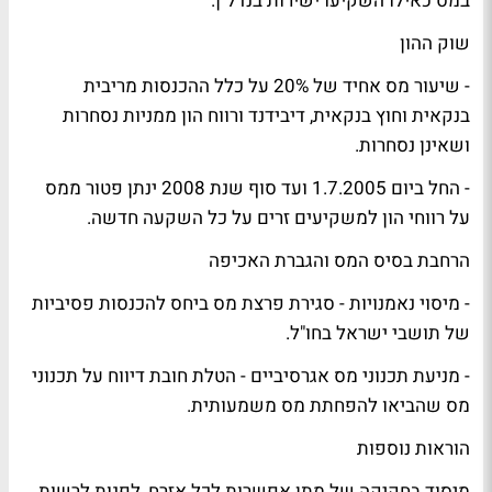
במס כאילו השקיעו ישירות בנדל"ן.
שוק ההון
- שיעור מס אחיד של 20% על כלל ההכנסות מריבית
בנקאית וחוץ בנקאית, דיבידנד ורווח הון ממניות נסחרות
ושאינן נסחרות.
- החל ביום 1.7.2005 ועד סוף שנת 2008 ינתן פטור ממס
על רווחי הון למשקיעים זרים על כל השקעה חדשה.
הרחבת בסיס המס והגברת האכיפה
- מיסוי נאמנויות - סגירת פרצת מס ביחס להכנסות פסיביות
של תושבי ישראל בחו"ל.
- מניעת תכנוני מס אגרסיביים - הטלת חובת דיווח על תכנוני
מס שהביאו להפחתת מס משמעותית.
הוראות נוספות
מיסוד בחקיקה של מתן אפשרות לכל אזרח, לפנות לרשות