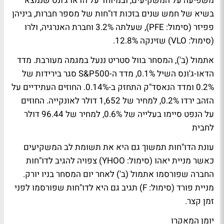
משפיעה על המשקיעים, ובמיוחד על הדאו ג'ונס שנמצא
בשיא של חמש שנים בזכות דו"חות של מספר חברות, ביניהן
פפיזר (סימול: PFE), שעלתה 3.2% וחברת האנרגיה, ולרו
(סימול: VLO) שזינקה 12.8%.
אתמול (ב'), המסחר בוול סטריט ננעל במגמה מעורבת. מדד
הדאו-ג'ונס השיל 0.1%, מדד ה-S&P500 סגר בירידות של
0.2% ומדד הנאסד"ק התחזק ב-0.14%. החוזים העתידיים על
הזהב ירדו 0.2%, למחיר של 1,652 דולר לאונקייה. החוזים
על הנפט סיימו בעלייה של 0.6%, למחיר של 96.44 דולר
לחבית
עונת הדו"חות תמשוך גם היא את תשומת לב המשקיעים
כאשר מניית יאהו (סימול: YHOO) צפויה להגיב לדו"חות
החברה שפורסמו אתמול (ב') לאחר יום המסחר בניו יורק.
מניית פורד (סימול: F) תגיב גם היא לדו"חות שפורסמו לפני
זמן קצר.
יומן המאקרו