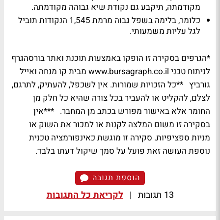
מקודמתה, תיקבע גם נקודת שיא גבוהה מקודמתה.
כלומר, בלימה בשפל גבוה מרמת 1,545 הנקודות תוביל
לגל עליות משמעותי.
*הגרפים בסקירה זו הופקו באמצעות תוכנת ואתר בורסהגרף
לניתוח טכני www.bursagraph.co.il מבית קו מנחה ואייל
גורביץ **כל הזכויות שמורות. אין לשכפל, להעתיק, לתרגם,
לצלם, להקליט או להעביר בכל צורה שהיא כל חלק מן
החומר אלא באישור מפורש בכתב מן המחבר. ***אין
בסקירה זו משום המלצה לקנות או למכור את השוק או
מניות ספציפיות. סקירה זו מוגשת כאינפורמציה טכנית
נוספת העושה זאת פועל על סמך שיקול דעתו בלבד.
הוספת תגובה
13 תגובות
|
לקריאת כל התגובות