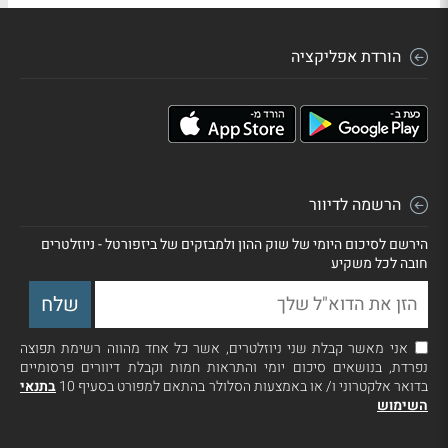
הורדת אפליקציה
הרשמה לדיוור
הירשם לסיכום היומי של שוק ההון ולמבזקים של ביזפורטל - ניוזלטרים
חובה לכל משקיע
אני מאשר קבלת שני ניוזלטרים, אשר כל אחד מהווה רשימת תפוצה
נפרדת, בנושאים סיכום יומי והתראות חמות וקבלת דיוורים פרסומיים
בדואר אלקטרוני ו/ או באמצעות הסלולר בהתאם למפורט בסעיף 10
בתנאי
השימוש