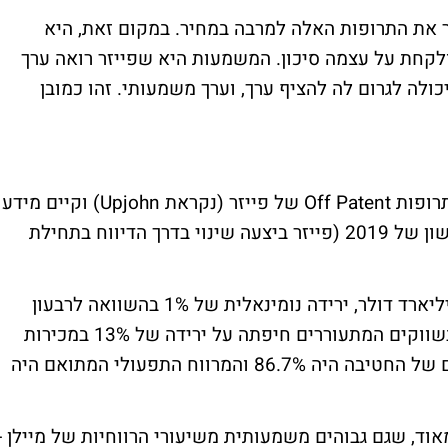
 את התרופות האלה למרבה במחיר. במקום זאת, היא
לקחת על עצמה סיכון. המשמעות היא שפייזר רואה ערך
כולה לגרום לה להציף ערך, וערך משמעותי. זהו כמובן
נתבונן רגע על המספרים. חטיבת הגנריקה והתרופות Off Patent של פייזר (נקראת Upjohn) וקיים מידע
רלוונטי עליה כחטיבה נפרדת רק ברבעון הראשון של 2019 (פייזר ביצעה שינוי בדרך הדיווח בתחילת
באותו הרבעון רשמה פייזר מכירות של כ-3 מיליארד דולר, ירידה נומינאלית של 1% בהשוואה לרבעון
המקביל ב-2018, כשצמיחה חזקה של 25% בשווקים המתעוררים חיפתה על ירידה של 13% במכירות
בשווקים המפותחים. המרווח הגולמי המתואם של החטיבה היה 86.7% והמרווח התפעולי המתואם היה
אוד, שגם גבוהים משמעותית משיעורי הרווחיות של מיילן -