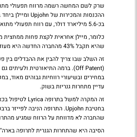
בכ-5.6 מיליארד דולר, עם רווח תפעולי מתואם של כ-2.6 מיליארד דולר.
כלומר, מיילן אחראית לקצת פחות ממחצית מ
שהיא תקבל 43% מהחברה החדשה היא מעודדת מבחינת בעלי המניות של מיילן.
זה השלב שבו צריך להבין את ההבדלים בין פע
(Off Patent). ברמה התיאורטית ולעי
במחירים ובשיעורי רווחיות גבוהים מאוד, במ
עדיין מתחרות גנריות בשוק.
זה המקרה למשל בת
שהחברה לא מדווחת על הרווח שמגיע מהתרופה