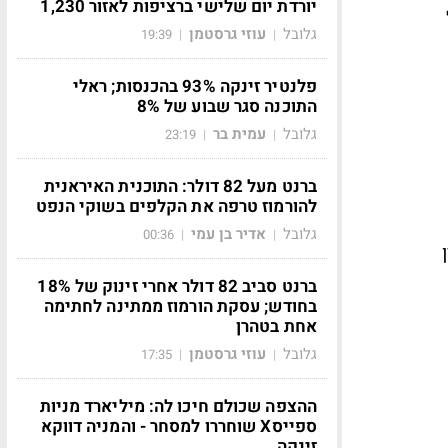
יורדת יום שלישי ברציפות לאזור 1,230
ל
גלובל
עוזי גרסטמן
19:39
|
|
פלנטיר זינקה 93% בהכנסות; ראלי
התוכנה סגר שבוע של 8%
גלובל
עמית בר
23:19
|
|
ברנט מעל 82 דולר: התוכנית האיראנית
להורמוז טרפה את הקלפים בשוקי הנפט
גלובל
אדיר בן עמי
00:36
|
|
ברנט סביב 82 דולר אחרי זינוק של 18%
בחודש; עסקת הורמוז ממתינה לחתימה
אחת בטהרן
גלובל
עוזי גרסטמן
17:35
|
|
ההצפה שכולם חיכו לה: מיליארד מניות
ספייסX שוחררו למסחר - והמניה דווקא
זינקה