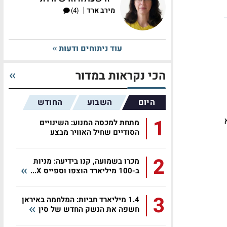
|
מירב ארד
(4)
עוד ניתוחים ודעות
הכי נקראות במדור
היום
השבוע
החודש
1
מתחת למכסה המנוע: השינויים
הסודיים שחיל האוויר מבצע
באפאצ'י...
2
מכרו בשמועה, קנו בידיעה: מניות
ב-100 מיליארד הוצפו וספייס X...
3
1.4 מיליארד חביות: המלחמה באיראן
חשפה את הנשק החדש של סין