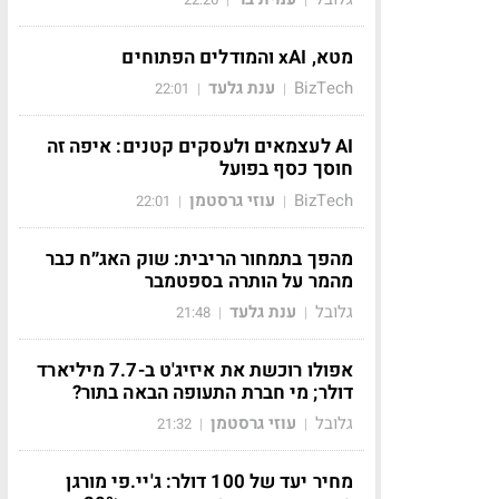
מטא, xAI והמודלים הפתוחים
BizTech
ענת גלעד
22:01
|
|
AI לעצמאים ולעסקים קטנים: איפה זה
חוסך כסף בפועל
BizTech
עוזי גרסטמן
22:01
|
|
מהפך בתמחור הריבית: שוק האג״ח כבר
מהמר על הותרה בספטמבר
גלובל
ענת גלעד
21:48
|
|
אפולו רוכשת את איזיג'ט ב-7.7 מיליארד
דולר; מי חברת התעופה הבאה בתור?
גלובל
עוזי גרסטמן
21:32
|
|
מחיר יעד של 100 דולר: ג'יי.פי מורגן