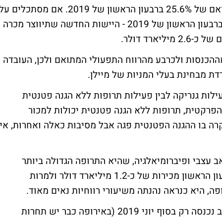
שרק לשם המחשה רשמה מרווח תפעולי מתואם של 25.6% ברבעון הראשון של 2019. אם מסתכלים ע
ההכנסות והמכירות של Upjohn ומיילן ביחד ברבעון הראשון של 2019 - היישות החדשה שתיווצר מכרה
ההכנסות ולכרבע מהרווח התפעולי המתואם ולכן, העובדה
ילות גנריקה לבין פעילות תרופות ללא הגנה פטנטית
תים גם הפרקטית, תרופות ללא הגנה פטנטית יכולות למכור
קרה בו ההגנה הפטנטית פגה אבל מסיבות כאלה ואחרות, אין
רופה Lyrica לטיפול בכאב עצבי ופיברומיאלגיה, שהיא התרופה הגדולה ביותר
בחטיבת Upjohn. התרופה הניבה לפייזר ברבעון הראשון מכירות של כ-1.2 מיליארד דולר ולמרות
, היא כנראה נהנתה משיעורי רווחיות נאים מאוד.
הסיבה היא שהתחרות הגנרית לתרופה בארה"ב נכנסה רק בסוף יוני 2019 (באירופה כבר יש תחרות