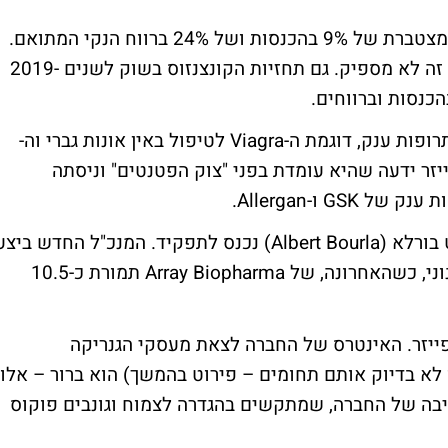
בין השנים 2014-2018 החברה ייצרה צמיחה מצטברת של 9% בהכנסות ושל 24% ברווח הנקי המתואם.
כלומר חברה בקיפאון. לתקופה כל כך ארוכה, זה לא מספיק. גם תחזיות הקונצנזוס בשוק לשנים 2019-
הסיבה המרכזית היא אבדן הגנה פטנטית על תרופות ענק, דוגמת ה-Viagra לטיפול באין אונות גברי וה-
. פייזר ידעה שהיא עומדת בפני "צוק הפטנטים" וניסתה
G ו-Allergan.
לפני כשנה החברה החליפה מנכ"ל, כשאלברט בורלא (Albert Bourla) נכנס לתפקיד. המנכ"ל החדש ביצ
מספר רכישות של חברות בסדר גודל קטן ובינוני, כשהאחרונה, של Array Biopharma תמורת כ-10.5
פייזר. האינטרס של החברה לצאת מעסקי הגנריקה
לא בדיוק אותם תחומים – פירוט בהמשך) הוא ברור – אלו
בה של החברה, שמתקשים בהגדרה לצמוח וגונבים פוקוס