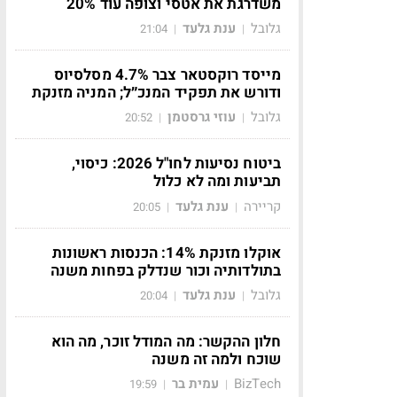
משדרגת את אטסי וצופה עוד 20%
גלובל
ענת גלעד
21:04
|
|
מייסד רוקסטאר צבר 4.7% מסלסיוס
ודורש את תפקיד המנכ״ל; המניה מזנקת
גלובל
עוזי גרסטמן
20:52
|
|
ביטוח נסיעות לחו"ל 2026: כיסוי,
תביעות ומה לא כלול
קריירה
ענת גלעד
20:05
|
|
אוקלו מזנקת 14%: הכנסות ראשונות
בתולדותיה וכור שנדלק בפחות משנה
גלובל
ענת גלעד
20:04
|
|
חלון ההקשר: מה המודל זוכר, מה הוא
שוכח ולמה זה משנה
BizTech
עמית בר
19:59
|
|