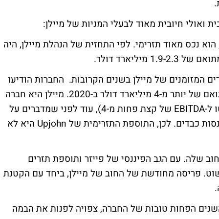
 ואולי חיובית מאוד לבעלי המניות של מיילן:
הוא נכס מאוד תזרימי. לפי התחזית של הנהלת מיילן, היה
ולת תזרים המזומנים של מיילן בשנים הקרובות. החברות הודיעו
שהחברה המאוחדת תייצר תזרים מזומנים מתואם של יותר מ-4 מיליארד דולר ב-2020. מיילן היא חברה
היא עם רמת מינוף גבוהה יחסית (יחס חוב נטו ל-EBITDA של קצת פחות מ-4), עוד לפני שמדברים על
הפרשיות המשפטיות שעשויות להסתיים בקנסות כבדים. לכן, התוספת התזרימית של Upjohn היא לא
חוב שלה. עם הגב הפיננסי של פייזר ותוספת תזרים
יה הרבה יותר פשוט. פריסה מחודשת של החוב של מיילן, ביחד עם הקטנת
.
שנים הפחות טובות של החברה, צפויה לפנות את הבמה