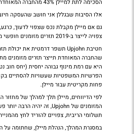
הסכימה לתת למיילן 43% מהחברה המאוחדת.
אלו הסיבות שבגללן אני חושב שהעסקה חיובית
גם אם מיילן מקבלת נכס שצפוי לדעוך, כרגע, 
צפויה לייצר ב-2019 תזרים מזומנים חופשי מתואם של 1.9-2.3 מיליארד דולר.
חטיבת Upjohn תשפר דרמטית את יכ
פחות מקריטית עבור מיילן.
לפי הדיווחים, מיילן תלך למהלך של מחזור ה
המזומנים של Upjohn, זה יה
תשלומי הריבית, צפויים להוריד לחץ מהמנייה
במסגרת המהלך, הנהלת מיילן, שחתומה על ה