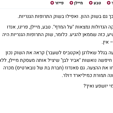
טבע
מיילן
פייזר
ך גם בשוק ההון. ואפילו בשוק התרופות הגנריות.
הגדולות נמצאות "על המדף". טבע, מיילן, פריגו, אנדו
ע, כזה שממאן להגיע. כלומר, שוק התרופות הגנריות היה
 אין.
ה בגלל שאלרגן (אקטביס לשעבר) קראה את השוק נכון
חיפשה נואשות "אביר לבן" שיציל אותה מעסקת מיילן, ללא
ו את ההצעה. גם סאנדוז (חברת בת של נובארטיס) מכרה
ה תמורת כמיליארד דולר.
י יושפע ואיך?