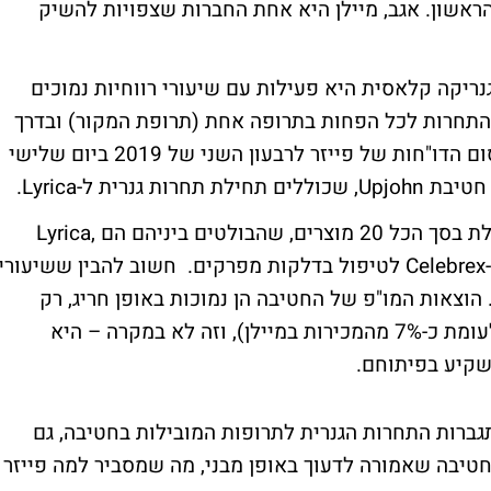
הראשון. אגב, מיילן היא אחת החברות שצפויות להשיק
רופות Off Patent, פעילות גנריקה קלאסית היא פעילות עם שיעורי רווחיות נמוכים
להתחרות לכל הפחות בתרופה אחת (תרופת המקור) ובדרך
כלל, במספר מתחרות גנריות נוספות. עם פרסום הדו"חות של פייזר לרבעון השני של 2019 ביום שלישי
רית ל-Lyrica.
חטיבת הגנריקה וה-Off Patent של פייזר כוללת בסך הכל 20 מוצרים, שהבולטים ביניהם הם Lyrica,
Lipitor ו-Novarsc להורדת לחץ דם, Viagra ו-Celebrex לטיפול בדלקות מפרקים. חשוב להבין ששיעורי
וצאות המו"פ של החטיבה הן נמוכות באופן חריג, רק
כ-2% מהמכירות ברבעון הראשון של השנה (לעומת כ-7% מהמכירות במיילן), וזה לא במקרה – היא
שקיע בפיתוחם.
גברות התחרות הגנרית לתרופות המובילות בחטיבה, גם
חטיבה שאמורה לדעוך באופן מבני, מה שמסביר למה פייזר