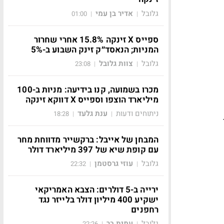
גלובל
אדיר בן עמי
01:00
|
|
ספייס X זינקה 15.8% אחרי שחרור
המניות; הנאסד״ק זינק השבוע ב-5%
גלובל
צוות גלובל
23:08
|
|
מכרו בשמועה, קנו בידיעה: מניות ב-100
מיליארד הוצפו וספייס X דווקא זינקה
ניתוחים ודעות
ענת גלעד
18:28
|
|
המבחן של אייבל: ברקשייר מדווחת מחר
עם קופת שיא של 397 מיליארד דולר
גלובל
עוזי גרסטמן
22:32
|
|
ירייה ב-5 דולרים: הצבא האמריקאי
ישקיע 400 מיליון דולר בלייזר נגד
רחפנים
גלובל
עמית בר
22:26
|
|