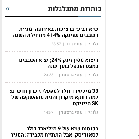
כותרות מתגלגלות
שיא רביעי ברציפות באירופה: מניית
השבבים שזינקה 414% מתחילת השנה
גלובל
עמית בר
23:57
|
|
היצוא מסין זינק 24%; יצוא השבבים
כמעט הוכפל בתוך שנה
גלובל
עוזי גרסטמן
23:38
|
|
38 מיליארד דולר למפעלי זיכרון חדשים:
למה דווקא מיקרון נהנית מההשקעה של
SK הייניקס
גלובל
עוזי גרסטמן
14:52
|
|
הכנסות שיא של 9 מיליארד דולר
לסאנדיסק, אבל התחזית מכבידה; המניה