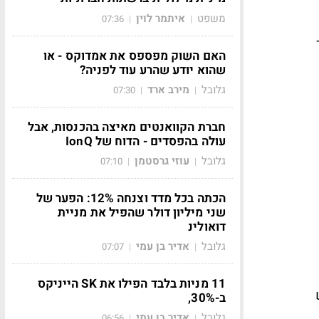
משפט
איתמר לוין
07:36
|
|
האם השוק מפספס את אמדוקס - או
שהוא יודע שהרע עוד לפניה?
גלובל
מירב ארד
07:30
|
|
חברת הקוואנטים מאיצה בהכנסות, אבל
עולה בהפסדים - הדוח של IonQ
גלובל
עוזי גרסטמן
07:10
|
|
הכתה בכל מדד וצנחה 12%: הפער של
שני מיליון דולר שהפיל את מניית
דואולינ
גלובל
אדיר בן עמי
07:07
|
|
11 מניות בלבד הפילו את SK הייניקס
ב-30%,
גלובל
אדיר בן עמי
06:56
|
|