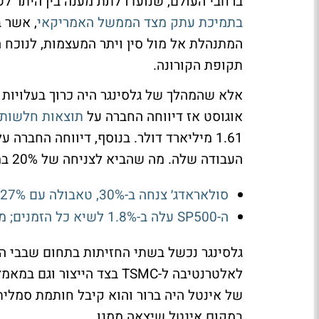
ברחבי העולם, שנועדו לתת מענה בין היתר לש
בתמיכת עתק מצד הממשל האמריקאי
, אשר 
המתנהלת אל מול סין ויתר המעצמות, לנוכ
תקופת הקורונה.
אלא שהמהלך של גלסינגר היה כרוך בעלויות
אוגוסט אז דיווחה החברה על
תוצאות חלשות 
העבודה שלה. מה שהביא לצניחה של 20% במחיר המניה, הירידה החדה ביותר של המניה מזה 50 שנה.
סולאראדג׳ צנחה ב-30%, טאבולה עם 27%, טאואר נפלה ב-11%; נעילה מעורבת בוול-סטריט
ה-SP500 עלה ב-1.8% לשיא כל הזמנים; מניות השבבים והטכנולוגיה הובילו את העליות
גלסינגר נכשל בשתי החזיתות בתחום שבבי ה
לאלטרנטיבה ל-TSMC בצד הי
של אינטל היה ברור והוא קיבל חותמת סמלית
במקום אינטל שיצאה ממנו.