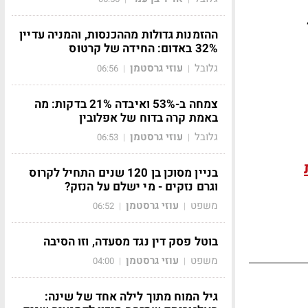
ההזמנות גדולות מההכנסות, והמניה עדיין
32% באדום: החידה של קרטוס
גלובל
עוזי גרסטמן
06:56
|
|
צמחה ב-53% ואיבדה 21% בדקות: מה
באמת קרה בדוח של אפלובין
גלובל
עוזי גרסטמן
06:53
|
|
בניין מסוכן בן 120 שנים התחיל לקרוס
וגרם נזקים - מי ישלם על הנזק?
משפט
עוזי גרסטמן
06:52
|
|
בוטל פסק דין נגד מסעדה, וזו הסיבה
משפט
עוזי גרסטמן
04:00
|
|
גיל המוח מתוך לילה אחד של שינה: