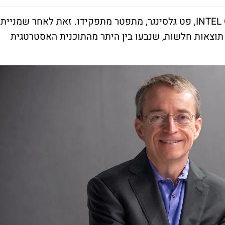
רעידת אדמה - מנכ"ל אינטל INTEL CORPORATION, פט גלסינגר, מתפטר מתפקידו. זאת לאחר שמניית
תחילת השנה ב-50%, על רקע תוצאות חלשות, שנבעו בין היתר מהתוכנית האסטרטגית