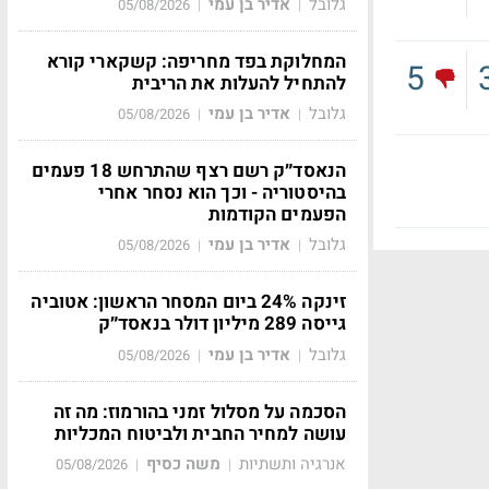
גלובל
אדיר בן עמי
05/08/2026
|
|
המחלוקת בפד מחריפה: קשקארי קורא
5
להתחיל להעלות את הריבית
גלובל
אדיר בן עמי
05/08/2026
|
|
הנאסד״ק רשם רצף שהתרחש 18 פעמים
בהיסטוריה - וכך הוא נסחר אחרי
הפעמים הקודמות
גלובל
אדיר בן עמי
05/08/2026
|
|
זינקה 24% ביום המסחר הראשון: אטוביה
גייסה 289 מיליון דולר בנאסד״ק
גלובל
אדיר בן עמי
05/08/2026
|
|
הסכמה על מסלול זמני בהורמוז: מה זה
עושה למחיר החבית ולביטוח המכליות
אנרגיה ותשתיות
משה כסיף
05/08/2026
|
|