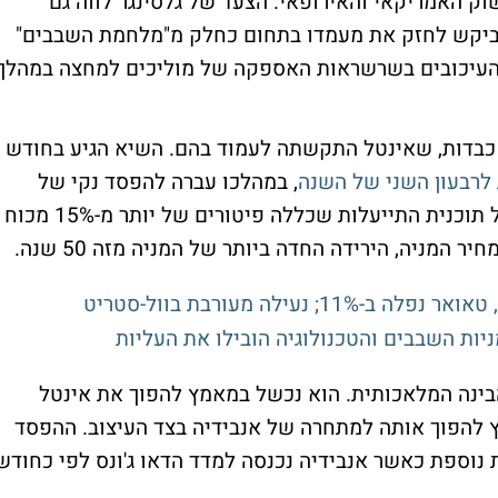
וק האמריקאי והאירופאי. הצעד של גלסינגר לווה גם
ביקש לחזק את מעמדו בתחום כחלק מ"מלחמת השבבים"
ח העיכובים בשרשראות האספקה של מוליכים למחצה במהלך
 כבדות, שאינטל התקשתה לעמוד בהם. השיא הגיע בחודש
לרבעון השני של השנה
, במהלכו עברה להפסד נקי של
1.61 מיליארד דולר. בנוסף, דיווחה החברה על תוכנית התייעלות שכללה פיטורים של יותר מ-15% מכוח
בינה המלאכותית. הוא נכשל במאמץ להפוך את אינטל
יצור וגם במאמץ להפוך אותה למתחרה של אנבידיה בצד העיצוב. ההפסד
 נוספת כאשר אנבידיה נכנסה למדד הדאו ג'ונס לפי כחודש