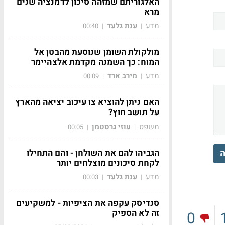
האלגוריתם שמזהה סיכון לדמנציה שנים
מרא
מדע
ענת גלעד
00:40
|
|
מולקולת השומן שנוסעת מהבטן אל
המוח: כך השמנה מקדמת אלצהיימר
מדע
מירב ארד
00:09
|
|
האם ניתן להוציא צו עיכוב יציאה מהארץ
על תושב חוץ?
משפט
עוזי גרסטמן
00:05
|
|
הגביהו להם את השולחן - והם התחילו
ה
לקחת סיכונים מוצלחים יותר
מדע
ענת גלעד
00:03
|
|
סנדיסק עקפה את הציפיות - למשקיעים
זה לא הספיק
0