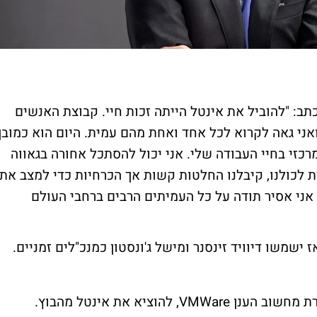
תב: "להוביל את אינטל הייתה זכות חיי. קבוצת האנשים
אני גאה לקרוא לכל אחד ואחת מהם עמית. היום הוא כמובן
רכזי בחיי העבודה שלי. אני יכול להסתכל אחורה בגאווה
ת לכולנו, קיבלנו החלטות קשות אך הכרחיות כדי למצב את
אני אסיר תודה על כל העמיתים הרבים ברחבי העולם
ישמשו דיוויד זינסנר ומישל ג'ונסטון כמנכ"לים זמניים.
בשנת 2021, נקרא פט גלסינגר, אז מנכ"ל חברת מחשוב הענן VMWare, להוציא את אינטל מהבוץ.