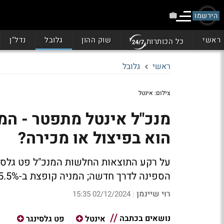
הירשמו
ראשי
שוק ההון
גלובל
נדל"ן
כל הכותרות
ראשי
גלובל
צילום: אינטל
מנכ"ל אינטל מתפטר - המ
הוא בפיצול או מכירה?
על רקע התוצאות החלשות המנכ"ל פט גלסינ
הספינה לדרך חדשה; המניה קופצת ב-5.5% בטרום
רוי שיינמן
02/12/2024 15:35
|
נושאים בכתבה
אינטל
פט גלסינגר