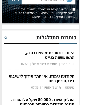
אני מאשר קבלת ניוזלטרים ודיוורים פרסומיים
בדואר אלקטרוני ו/או באמצעות הסלולר בהתאם
למפורט בסעיף 10 בתנאי השימוש
כותרות מתגלגלות
היום בבורסה: מימושים בטנק,
התאוששות בנייס
שוק ההון
מערכת ביזפורטל
07:55
|
|
הקורונה נגמרה. אין יותר תירוץ לישיבות
דירקטוריון בזום
משפט
מישל אוחיון
07:36
|
|
העליון אשרר: 80,000 שקל על הטרדה
מינית מילולית ברשתות חברתיות