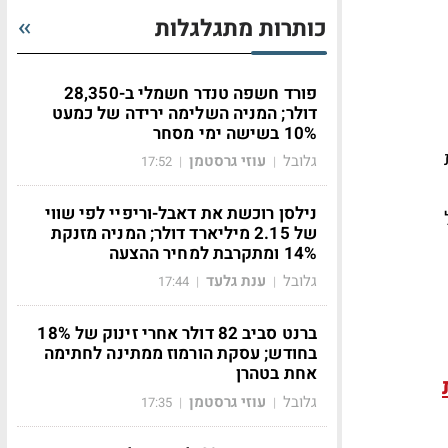
כותרות מתגלגלות
פורד חשפה טנדר חשמלי ב-28,350
דולר; המניה השלימה ירידה של כמעט
10% בשישה ימי מסחר
ת
גלובל
עוזי גרסטמן
17:52
|
|
נילסן רוכשת את דאבל-וריפיי לפי שווי
של 2.15 מיליארד דולר; המניה מזנקת
14% ומתקרבת למחיר ההצעה
גלובל
ענת גלעד
17:44
|
|
ברנט סביב 82 דולר אחרי זינוק של 18%
בחודש; עסקת הורמוז ממתינה לחתימה
אחת בטהרן
גלובל
עוזי גרסטמן
17:35
|
|