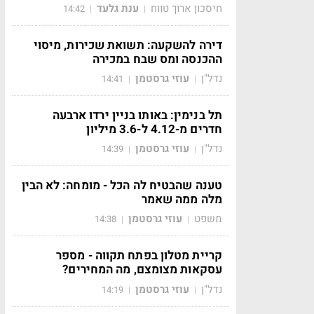
חיסכון ארוך טווח
ענת גלעד
14:42
|
|
דירה להשקעה: תשואת שכירות, מיסוי
ההכנסה ומס שבח במכירה
נדל"ן
עוזי גרסטמן
14:41
|
|
תל בנימין: באותו בניין ירדו ארבעה
חדרים מ-4.12 ל-3.6 מיליון
נדל"ן
עוזי גרסטמן
14:39
|
|
טענה שהבטיח לה הכל - מומחה: לא הבין
מלה ממה שאמר
משפט
עוזי גרסטמן
14:38
|
|
קריית מטלון בפתח תקווה - מספר
עסקאות מצומצם, מה המחירים?
נדל"ן
עוזי גרסטמן
14:19
|
|