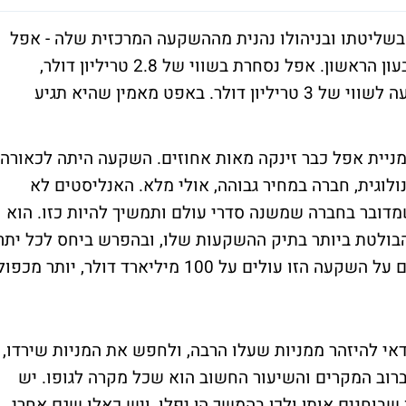
שבשליטתו ובניהולו נהנית מההשקעה המרכזית שלה - אפל
שאתמול הגיעה לשיא אחרי דוחות טובים לרבעון הראשון. אפל נסחרת בשווי של 2.8 טריליון דולר,
ועשויה להיות החברה הראשונה בעולם שמגיעה לשווי של 3 טריליון דולר. באפט מאמין שהיא תגיע
יית אפל כבר זינקה מאות אחוזים. השקעה היתה לכאורה
וגית, חברה במחיר גבוהה, אולי מלא. האנליסטים לא
דובר בחברה שמשנה סדרי עולם ותמשיך להיות כזו. הוא
הבולטת ביותר בתיק ההשקעות שלו, ובהפרש ביחס לכל יתר
ההשקעות. זה השתלם לו ולברקשייר. הרווחים על השקעה הזו עולים על 100 מיליארד דולר, יותר מכפו
אי להיזהר ממניות שעלו הרבה, ולחפש את המניות שירדו,
רוב המקרים והשיעור החשוב הוא שכל מקרה לגופו. יש
נקודת הזמן שבוחנים אותן ולכן בהמשך הן יפלו, ויש כאלו שגם אחרי