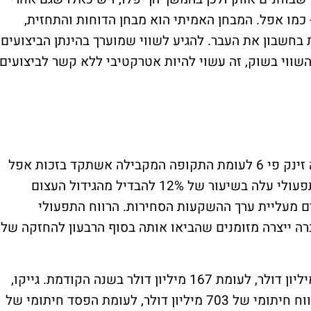
קטיביות - כמו אפל. המבחן האמיתי הוא מבחן הדוחות והתחזית,
 בחשבון את העבר. להגיע לשווי שמוערך בהינתן הביצועים
 השווי בשוק, זה עשוי להיות אטרקטיבי ללא קשר לביצועים
הרווח של ברקשייר ברבעון הראשון של השנה זינק פי 6 לעומת התקופה המקבילה אשתקד בזכות אפל
ובזכות התאוששות בעסקי הביטוח. הרווח התפעולי עלה בשיעור של 12% להבדיל מהגידול העצום
ים מעליית ערך ההשקעות הסחירות. הרווח התפעולי
יל החברה ייצרה מזומנים שהביאו אותה בסוף הרבעון להחזקה של
גייקו,
של ברקשייר שמתמחה בביטוח רכב עברה לרווח חיתומי של 703 מיליון דולר, לעומת הפסד חיתומי של