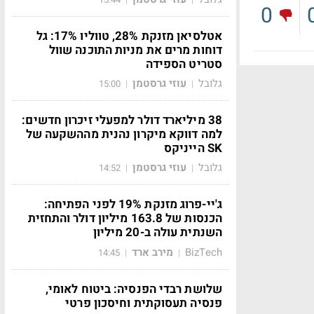
0
אטלסיאן מזנקת 28%, טווליו 17%: גל
דוחות מרים את מניות התוכנה שוול
סטריט הספידה
גלובל
עוזי גרסטמן
15:00
|
|
38 מיליארד דולר למפעלי זיכרון חדשים:
למה דווקא מיקרון נהנית מההשקעה של
SK הייניקס
גלובל
עוזי גרסטמן
14:52
|
|
ג'יי-פרוג מזנקת 19% לפני הפתיחה:
הכנסות של 163.8 מיליון דולר והתחזית
השנתית עולה ב-20 מיליון
BizTech
מירב ארד
14:45
|
|
שלושת רבדי הפנסיה: ביטוח לאומי,
פנסיה תעסוקתית וחיסכון פרטי