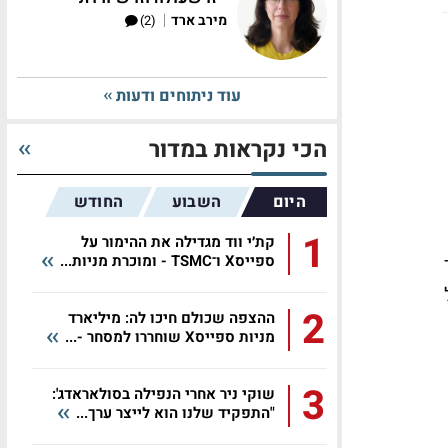
|
מירב ארד
(2)
עוד ניתוחים ודעות
הכי נקראות במדור
היום
השבוע
החודש
1
קת׳י ווד מגדילה את ההימור על
ספייסX ו־TSMC - ומוכרת מניות...
ל
2
ההצפה שכולם חיכו לה: מיליארד
מניות ספייסX שוחררו למסחר -...
3
שוקי ניר אחרי הנפילה בסולאראדג':
"התפקיד שלנו הוא לייצר ערך...