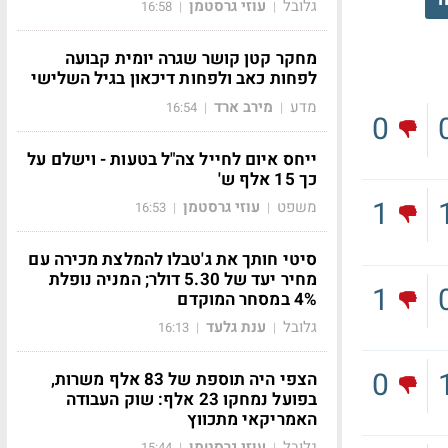
גלובל
עוזי גרסטמן
16:58
|
|
מחקר קטן קושר שגרה יומית קבועה
לפחות כאב ולפחות דיכאון בגיל השלישי
מדע
מירב ארד
16:54
|
|
0
ייחס איום לחייל צה"ל בטעות - וישלם על
כך 15 אלף ש'
1
משפט
עוזי גרסטמן
16:53
|
|
סיטי חותך את ג'טבלו להמלצת מכירה עם
מחיר יעד של 5.30 דולר; המניה נופלת
1
4% במסחר המוקדם
גלובל
ענת גלעד
16:13
|
|
0
הצפי היה תוספת של 83 אלף משרות,
בפועל נמחקו 23 אלף: שוק העבודה
האמריקאי מתכווץ
גלובל
עוזי גרסטמן
15:44
|
|