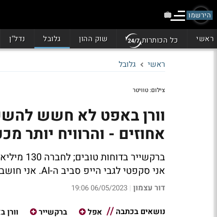
הירשמו
ראשי
שוק ההון
גלובל
נדל"ן
כל הכותרות
ראשי
גלובל
צילום: טוויטר
וורן באפט לא חשש להשקי
אחוזים - והרוויח יותר מכפ
ברקשייר בד
אני סקפטי לגבי הייפ סביב ה-AI. אני חושב שהבינה המיושנת עובדת לא רע בכלל"
דור עצמון
06/05/2023 19:06
|
נושאים בכתבה
אפל
ברקשייר
וורן ב