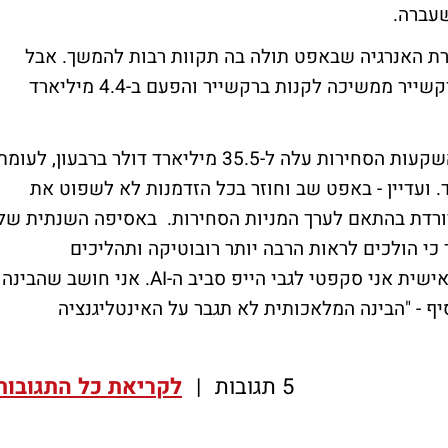
רת האנרגיה שבאפט תולה בה תקוות רבות להמשך. אבל
ברקשייר ממשיכה לקנות ברקשייר והפעם ב-4.4 מיליארד
הרווח הנקי של ברקשייר, כולל עליית ערך ההשקעות הסחירות עלה ל-35.5 מיליארד דולר ברבעון, לעומ
. ועדיין - באפט שב וחוזר בכל הזדמנות לא לשפוט את
יורדת בהתאם לערך המניות הסחירות. באסיפה השנתית של
 כי הולכים לראות הרבה יותר רובוטיקה ותהליכים
אוטומטיים בעולם, ועם זאת, הוסיף מאגנר - "אישית אני סקפטי לגבי הייפ סביב ה-AI. אני חושב שהבינה
ף - "הבינה המלאכותית לא תגבר על האינטליגנציה
5 תגובות
|
לקריאת כל התגובות