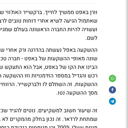
וורן באפט ממשיך לחייך. ברקשייר האת'ווי 
לשם.
ההשקעה באפל נעשתה בהדרגה ורק אחרי שמנ
שונה מאופי ההשקעות של באפט - חברה טכנול
הבינו את הקו של באפט, אבל הוא התעקש שמ
רכש והגדיל במספר הזדמנויות וזו ההשקעה 
מסך ההשקעה נטו.
זה שיעור חשוב למשקיעים. נוטים להגיד שכד
שמתחת לרדאר. זה נכון בחלק מהמקרים לא ב
מניות שעלו 700% והן מנופחות ב