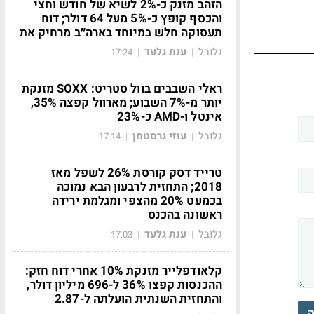
הזהב מזנק כ-2% לשיא של חודש וחצי
והכסף קופץ כ-5% מעל 64 דולר; דוח
תעסוקה חלש במיוחד בארה״ב מרחיק את
גלובל
ענת גלעד
17:24
|
|
ראלי השבבים בוול סטריט: SOXX מזנקת
יותר מ-7% השבוע; מארוול קפצה 35%,
אינטל ו-AMD כ-23%
גלובל
עוזי גרסטמן
17:14
|
|
טרייד דסק קורסת 26% לשפל מאז
2018; התחזית לרבעון הבא נמוכה
בכמעט 20% מהצפי ומגלמת ירידה
ראשונה בהכנס
גלובל
ענת גלעד
17:03
|
|
קלאודפלייר מזנקת 10% אחרי דוח חזק:
ההכנסות קפצו 36% ל-696 מיליון דולר,
והתחזית השנתית הועלתה ל-2.87
ה