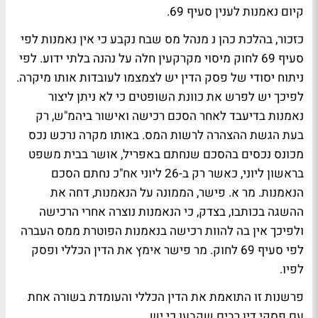
קיום נאמנות לענין סעיף 69.
כזכור, בהלכת כהן נ מנהל מס שבח נקבע כי אין נאמנות לפי
סעיף 69 לחוק מיסוי מקרקעין חלה על נהנה בלתי ידוע. לפי
ניתוח יסודי של פסק הדין יש לצמצמו לעובדות אותו מיקרה.
לפיכך יש לפרש את כוונת השופטים כי לא ניתן ליצור
נאמנות בדיעבד לאחר הסכם רכישה ואישור ביהמ"ש, רק
בעת הגשת ההצהרה לרשות המס. באותו מקרה נרכש נכס
מכונס נכסים בהסכם שנחתם באפריל, אושר בבית משפט
בראשון ליוני, כאשר רק ב-26 ליוני אח"כ נחתם הסכם
הנאמנות. מר א. פישר, הממונה על הנאמנות, דחה את
ההשגה בכותבו, בצדק, כי הנאמנות נוצרה אחרי הרכישה
ולפיכך אין בה להוות רכישה בנאמנות הפוטרת ממס העברה
לפי סעיף 69 לחוק. מר פישר אימץ את הדין הכללי ופסק
לפיו.
פרשנות זו התואמת את הדין הכללי והעומדת בשורה אחת
עם פסקי דין רבים שקבעו כי יש