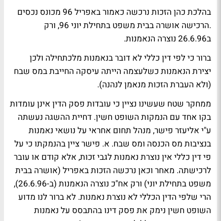
בהלכת כהן הזכות נרכשה כאמור באפריל 96 מכונס נכסים
.הרכישה אושרה בבית משפט בתחילת יוני 96, ורק
ב26.6.96 נוצרה הנאמנות.
ברור כי לפי דין כללי לא דובר בנאמנות מלכתחילה ולכן
יצירת הנאמנות כשלעצמה הייתה עיסקה החייבת במס שבח
(ולא העברת הזכות מנאמן לנהנה).
ממחקר שטח שעשינו נציין כי עובדות פסק הדין אינן עומדות
בקו אחד עם הנמקות השופט חשין. דחיית ההשגה נעשתה
ע"י אליעזר פישר, מנהל תחום אחראי על נושאי נאמנות
בנציבות מס הכנסה ומס שבח. א. פישר ציין בהנמקתו כי על
פי דין כללי אין נוצרת נאמנות לגבי זכות, אלא קודם או עובר
לרכישתה. מאחר וכאן נרכשה הזכות באפריל (אושרה בבית
משפט בתחילת יוני) ורק אח"כ נוצרה הנאמנות (ב-26.6.96),
הרי שלפי הדין הכללי לא נוצרת נאמנות. לא ברור לנו מדוע
השופט חשין נימק את פסק דינו בהתבסס על נאמנות