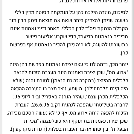
פרוצדורליות אלו או אחרות לגביה.
לסיכום, מוזרה הילכת כהן על הנמקתה הסוטה מדין כללי
בשעה שניתן להצדיק ביתר שאת את תוצאת פסק הדין תוך
הקבלת הנמקת פס"ד לדין הכללי. מאחר ודיני נאמנות אינם
מכירים בנאמנות בדיעבד, כפי שקבע אליעזר פישר
בתשובתו להשגה, לא היה ניתן להכיר בנאמנות אף בפרשת
כהן.
יותר מכך, נדמה לנו כי עצם יצירת נאמנות בפרשת כהן הינה
"ארוע מס", שכן יצירת נאמנות הינה העברת הזכות להנאה
כלכלית מהיוצר (במקרה זה גם הנאמן) לטובת נהנה (שלא
היה קיים מלכתחילה). משמע, נוצר מצב בו הועברה ההנאה
הכלכלית מכהן עצמו, שהיה הנהנה באפריל וב-1 ליוני 96',
לחברה בשליטתו שהפכה לנהנית רק ב-26.6.96. העברת
הזכות להנאה היתה ארוע מס, אף כי לא נעשה הסכם מכירה,
שכן יצירת נאמנות בת תוקף היא כשלעצמה "מכירת
הבעלות", בין שתראה בה העברת בעלות (הגדרת מקרקעין),