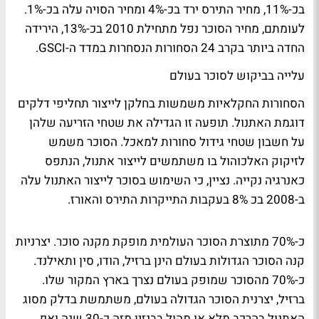
בכ-11%, מחיר התירס ירד בכ-4% ומחיר הסויה עלה בכ-1%.
לעומתם, מחיר הסוכר נפל מתחילת 2010 בכ-13%, הירידה
החדה ביותר בקרב 24 הסחורות הנסחרות במדד ה-GSCI.
עלייה בביקוש לסוכר בעולם
הסחורות החקלאיות משמשות בחלקן לייצור תחליפי דלקים
דוגמת האתנול. תופעה זו הגדילה את שטחי הזריעה שלהן
על חשבון שטחי גידול סחורות למאכל. הסוכר משמש
לזיקוק האלכוהול בו משתמשים לייצור אתנול, הנתפס
כאנרגיה נקייה. נציין, כי השימוש בסוכר לייצור האתנול עלה
ב-2008 בכ 8% בעקבות התייקרות התירס והאורז.
כ-70% מתוצרת הסוכר העולמית מופקת מקנה סוכר. יצרניות
קנה הסוכר הגדולות בעולם הינן ברזיל, הודו, סין ותאילנד.
כ-70% מהסוכר שמופק בעולם נצרך בארץ המקור שלו.
ברזיל, יצרנית הסוכר הגדולה בעולם, משתמשת בדלק מסוג
האתנול בהרכב מלא או מהול בבנזין מזה כ-30 שנה ואף