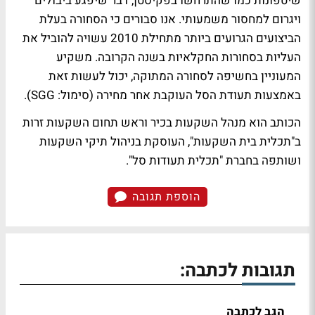
שיטפונות כמו שהתרחשו בפקיסטן, דבר שיפגע ביבולים
ויגרום למחסור משמעותי. אנו סבורים כי הסחורה בעלת
הביצועים הגרועים ביותר מתחילת 2010 עשויה להוביל את
העליות בסחורות החקלאיות בשנה הקרובה. משקיע
המעוניין בחשיפה לסחורה המתוקה, יכול לעשות זאת
באמצעות תעודת הסל העוקבת אחר מחירה (סימול: SGG).
הכותב הוא מנהל השקעות בכיר וראש תחום השקעות זרות
ב"תכלית בית השקעות", העוסקת בניהול תיקי השקעות
ושותפה בחברת "תכלית תעודות סל".
הוספת תגובה
תגובות לכתבה:
הגב לכתבה