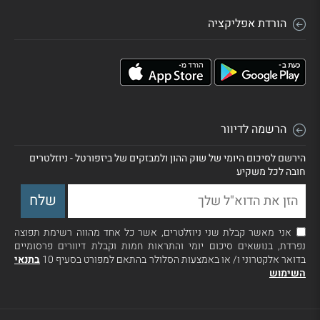
הורדת אפליקציה
הרשמה לדיוור
הירשם לסיכום היומי של שוק ההון ולמבזקים של ביזפורטל - ניוזלטרים
חובה לכל משקיע
אני מאשר קבלת שני ניוזלטרים, אשר כל אחד מהווה רשימת תפוצה
נפרדת, בנושאים סיכום יומי והתראות חמות וקבלת דיוורים פרסומיים
בדואר אלקטרוני ו/ או באמצעות הסלולר בהתאם למפורט בסעיף 10
בתנאי
השימוש