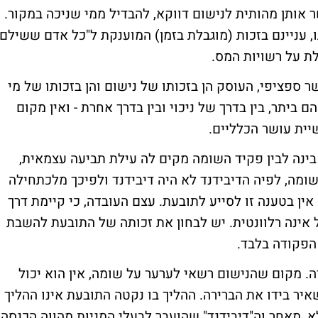
לפקודה דבר הקושר אותן מהותית לנישום דווקא, להבדיל ממי שניכה במקור.
 ובעיקר מטרתו, עניינם בזכות (מוגבלת בזמן) המוענקת ל"כל אדם ששילם
לת על רשויות המס.
עשיית עושר ספציפי, העוסק הן בזכותו של נישום והן בזכותו של מי
ביתר, בין בדרך של ניכוי ובין בדרך אחרת - ואין מקום
שיית עושר הכלליים.
נה לבין פקיד השומה מקים לה עילת תביעה עצמאית,
ומה, לפיה הדיבידנד לא היה דיבידנד ולפיכך מלכתחילה
אין בטענה זו לסייע לתובעת. עצם העובדה, כי קיימת דרך
ינה רלוונטית. יש לבחון את זכותה של התובעת להשבת
הפקודה בלבד.
בהחזרי מס הוא סעיף 160 לפקודה. מקום שהנישום רשאי לערער על שומה, אין הוא יכול
יר בידו את הברירה. ההליך בו נקטה התובעת אינו ההליך
א, מאחר וה"דיבידנד" שהועבר לבעלי המניות מהווה הכנסה