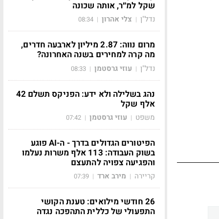
שקל למ״ר, אותה שכונה
נדל"ן
צלי אהרון
08:34
|
|
מרום נווה: 2.87 מיליון לארבעה חדרים,
מה קרה למחירים בשנה האחרונה?
נדל"ן
עוזי גרסטמן
08:33
|
|
נהג בשלילה ולא ידע: הפניקס תשלם 42
אלף שקל
משפט
עוזי גרסטמן
07:42
|
|
הפיטורים הגדולים בדרך - ה-AI פוגע
בשוק העבודה: 113 אלף משרות נעלמו
והפגיעה צפויה להתעצם
קריירה
מירב ארד
07:39
|
|
26 חודשי מילואים: טענת הקושי
התפעולי של כללית התהפכה נגדה