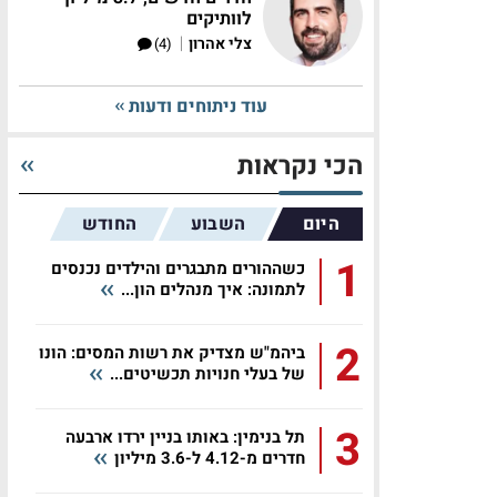
לוותיקים
|
צלי אהרון
(4)
עוד ניתוחים ודעות
הכי נקראות
היום
השבוע
החודש
1
כשההורים מתבגרים והילדים נכנסים
לתמונה: איך מנהלים הון...
2
ביהמ"ש מצדיק את רשות המסים: הונו
של בעלי חנויות תכשיטים...
3
תל בנימין: באותו בניין ירדו ארבעה
חדרים מ-4.12 ל-3.6 מיליון