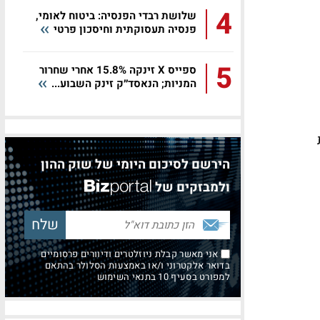
4
שלושת רבדי הפנסיה: ביטוח לאומי,
פנסיה תעסוקתית וחיסכון פרטי
5
ספייס X זינקה 15.8% אחרי שחרור
המניות; הנאסד״ק זינק השבוע...
הירשם לסיכום היומי של שוק ההון
ולמבזקים של
אני מאשר קבלת ניוזלטרים ודיוורים פרסומיים
בדואר אלקטרוני ו/או באמצעות הסלולר בהתאם
למפורט בסעיף 10 בתנאי השימוש