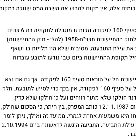
סכומים אלה, אין מקום לתבוע את השבת המס שנוכה במקור
הזכות להשבת מס ששולם ביתר קבועה אך בסעיף 160 לפקודה וזכות זו מוגבלת לתקופה בת 6 שנים
לאחור. לטענת התובעת, בענייננו חל סעיף 8 לחוק ההתיישנות תשי"ח-1958 (להלן - חוק ההתיישנות),
 את עילת התובענה, מסיבות שלא היו תלויות בו ושאף
חיל תקופת ההתיישנות ביום שבו נודעו לתובע עובדות
שאלה מקדמית היא, האם סעיף 8 לחוק ההתיישנות חל על הוראות סעיף 160 לפקודה. אך גם אם נצא
מנקודת הנחה כי סעיף 8 לחוק ההתיישנות חל על סעיף 160 לפקודה, אין בכך כדי לסייע לתובעת. חלק
נד חולקו שלא מתוך רווחים ועל כן חולקו שלא כדין.
במכתבו של המפרק אל נציבות מס הכנסה מיום 12.11.1987 כותב המפרק, בין היתר, כי הסכום שחולק,
ו היא משמעות אחרת לגמרי. ממועד זה ואילך, ניתן לומר
כי לתובעת היו ידועות העובדות המקימות את עילת התביעה. התביעה הוגשה לראשונה ביום .1994
בר.