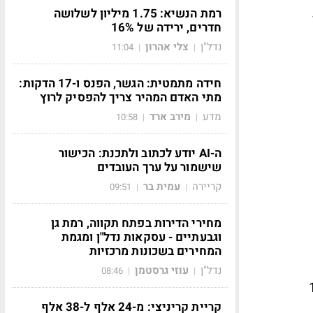
רמת הנשיא: 1.75 מיליון לשלושה
חדרים, ירידה של 16%
נדל"ן
צלי אהרון
11:04
|
|
חידה מתמטית: הגשר, הפנס ו-17 הדקות:
מתי האדם המהיר צריך להפסיק לרוץ
מדע
מירב ארד
10:58
|
|
ה-AI יודע לכתוב ולתכנת: הכישור
שישמור על ערך העובדים
קריירה
עמית בר
09:51
|
|
מחירי הדירות בפתח תקווה, רמת גן
וגבעתיים - עסקאות נדל"ן ומגמת
המחירים בשכונות מרכזיות
נדל"ן
עוזי גרסטמן
08:46
|
|
12.10
קריית קריניצי: מ-24 אלף ל-38 אלף