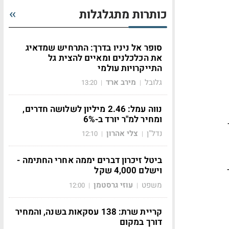
כותרות מתגלגלות
סופר אל ניניו בדרך: התרחיש שמדאיג
את הכלכלנים ומאיים להצית גל
התייקרויות עולמי
גלובל
מירב ארד
13:20
|
|
נווה עמל: 2.46 מיליון לשלושה חדרים,
ומחיר למ"ר יורד ב-6%
נדל"ן
צלי אהרון
12:10
|
|
ביטל זיכרון דברים יממה אחרי החתימה -
וישלם 4,000 שקל
משפט
עוזי גרסטמן
12:00
|
|
קריית שרת: 138 עסקאות בשנה, והמחיר
דורך במקום