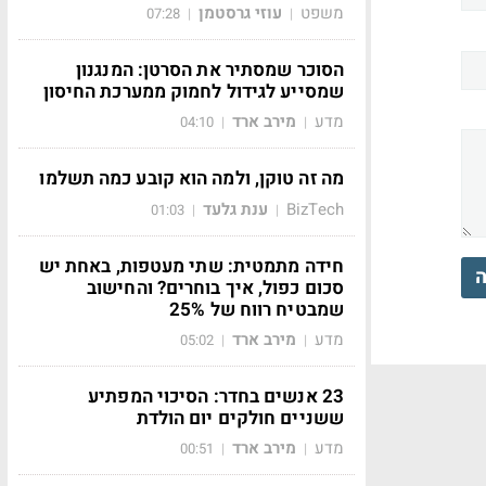
משפט
עוזי גרסטמן
07:28
|
|
הסוכר שמסתיר את הסרטן: המנגנון
שמסייע לגידול לחמוק ממערכת החיסון
מדע
מירב ארד
04:10
|
|
מה זה טוקן, ולמה הוא קובע כמה תשלמו
BizTech
ענת גלעד
01:03
|
|
חידה מתמטית: שתי מעטפות, באחת יש
ה
סכום כפול, איך בוחרים? והחישוב
שמבטיח רווח של 25%
מדע
מירב ארד
05:02
|
|
23 אנשים בחדר: הסיכוי המפתיע
ששניים חולקים יום הולדת
מדע
מירב ארד
00:51
|
|