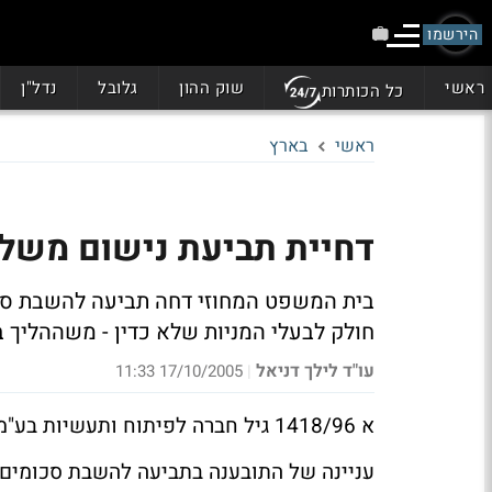
הירשמו
ראשי
שוק ההון
גלובל
נדל"ן
כל הכותרות
ראשי
בארץ
דחיית תביעת נישום משל
בית המשפט המחוזי דחה תביעה להשבת סכו
חולק לבעלי המניות שלא כדין - משההליך בו נקטה
עו"ד לילך דניאל
17/10/2005 11:33
|
א 1418/96 גיל חברה לפיתוח ותעשיות בע"מ (בפירוק) נ. פקיד שומה תל אביב-יפו
עניינה של התובענה בתביעה להשבת סכומים 