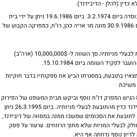
 כדין (להלן - הדיבידנד).
התובעת הינה חברה ציבורית (בפירוק), אשר נוסדה ביום 3.2.1974. ביום 19.6.1986 ניתן על ידי בית
המשפט של הפירוק צו לפירוק התובעת וביום 30.9.1986 מונה מר אריה כהן, רו"ח, כמפרקה הקבוע של
במהלך חודש ספטמבר 1984 שילמה התובעת לבעלי מניותיה סך השווה ל- 10,000,000$ (ארה"ב)
לפקיד השומה ביום 15.10.1984.
ו"ח לגבי ממצאיו בתובעת, במסגרתו הביע את ספקותיו בדבר חוקיות
 משיכת
הכספים במסווה של דיבידנד. ביום 8.2.1988 הגיש המפרק דו"ח נוסף וביקש מבית המשפט של הפירוק
להצהיר, כי אין לראות בדיבידנד כתשלום דיבידנד כדין מהתובעת לבעלי מניותיה. ביום 26.3.1995 ניתן
ב לתובעת את הסכומים שמשכו ממנה במסווה של דיבידנד,
 חולק לבעלי המניות שלא מתוך הרווחים. ערעור על פסק
לדיון נוסף נדחתה אף היא.