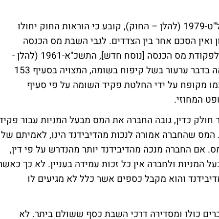
סעיף 6 לחוק עשיית עושר ולא במשפט, תשל"ט-1979 (להלן – החוק), קובע כי הוראות החוק יחולו
ן ואין הסכם אחר בין הצדדים. לגבי השבת מס הכנסה
ששולם ביתר, קיים הסדר מיוחד בסעיף 160 לפקודת מס הכנסה [נוסח חדש], התשכ"א-1961 (להלן -
הפקודה). סעיף 160(ג) לפקודה מפנה להוראה בדבר ערעור בשל קיפוח בשומה, המצויה בסעיף 153
צמו מקופח על ידי החלטת פקיד השומה על פי סעיף
 חולק כדין, גובה החברה את המס מבעל המניות עבור פקיד
 המס שהחברה אמורה לנכות מהדיבידנד הינו, לאמיתם של
ס. אם החברה מנכה מהדיבידנד יותר מהנדרש על פי דין,
ל המניות ולחברה אין כל זכות עמידה בעניין. לא כך כאשר
יבידנד והוא מקבל כספים אשר כלל לא מגיעים לו
ים כולו ומסדירה דרכי השבת כסף ששולם ביתר. לא