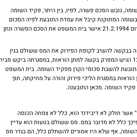
מה, גובש הסכם פשרה, לפיו, בין היתר, פקיד השומה
בשומה המתוקנת קיבל את עמדת התובעת לפיה הסכום
ששולם במסווה של דיבידנד, אינו דיבידנד. ביום 21.2.1994 אישר בית המשפט את הסכם הפשרה ונתן
פקיד השומה בבקשה להשיב לקופת הפירוק את המס ששולם בגין
ה"דיבידנד". הבקשה נדחתה. ביום 12.10.1994 הגיש המפרק בקשה למתן הוראות, במסגרתה ביקש מבית
תובעת להשבת סכומי הקרן מפקיד השומה. בית המשפט
וראות במסגרת הליכי פירוק והורה על מחיקתה, תוך
פקיד השומה. מכאן התובענה.
" אשר חולק לא דיבידנד הוא, כלל לא צמחה הכנסה
לפיכך כלל לא מדובר במס. מס ששולם בטעות הוא עדיין
שומה, אף שלא היו אמורים להשתלם כלל, הם בגדר מס