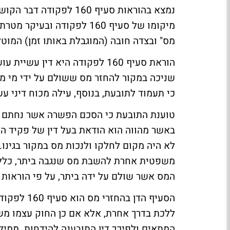
נמצא בהוראות סעיף 160 
מיקומו של סעיף 160 לפקודה
מס" ובצדה חובה (המוגבלת באותו זמן) המוט
הוראת סעיף 160 לפקודה היא דין 
שניכה במקור להחזר מס ששולם על ידי מי מהם 
כי תעמוד לתובעת, בנוסף, עילה מכוח דיני ע
טוענת התובעת כי הסכם הפשרה אשר נחתם בי
באשר מהווה הוא הודאת בעל דין של פקיד הש
לא היה מקום לחלקו ולנכות מס במקור בגינו. 
משפטית אחרת להשבת מס שנגבה ביתר, כלל א
המס אשר שולם על ידה ביתר, על פי הוראות 
הסעיף הדן 
ללכת בדרך אחרת, אלא אם כן החוק עצמו משא
המתאים ולפיכך דין התובענה להידחות. ממיל