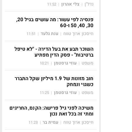
נדל"ן
צלי אהרון
11:52
|
|
פנסיה לפי עשור: מה עושים בגיל 20,
30, 40, 50 ו-60
חיסכון ארוך טווח
ענת גלעד
11:51
|
|
השוכר תבע את בעל הדירה - "לא טיפל
ברטיבות" - פסק הדין מפתיע
משפט
עוזי גרסטמן
10:21
|
|
חוב מזונות של 1.9 מיליון שקל התברר
כשגוי ונמחק
משפט
עוזי גרסטמן
11:25
|
|
משיכה לפני גיל פרישה: הקנס, החריגים
ומתי זה בכל זאת נכון
חיסכון ארוך טווח
עמית בר
11:23
|
|