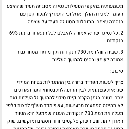
משמעותית בהיקפי הפעילות. נסיגה מסוג זה תעיד שההיצע
העומד למכירה הולך ואוזל וכי התמריץ למכור קטן עם
הנסיגה עצמה. התנהלות מסוג זה תעיד על עוצמה.
2. כל נסיגה שהיא אמורה להיבלם לכל המאוחר ברמת 693
הנקודות.
3. שבירה של רמת 730 הנקודות תוך מחזור מסחר גבוה
אמורה לשמש בסיס להמשך העליות.
סיכום:
צריך לעשות הפרדה ברורה בין ההתנהלות בטווח המיידי
שנראית עוצמתית, לבין ההתנהלות בטווחי הזמן הארוכים
יותר. בטווח הזמן הקרוב קיים סיכוי להמשך גל העליות ואם
לא תהיינה הפתעות מרעישות, עשוי מדד מעו"ף לחצות כלפי
מעלה את רמת 730 הנקודות. העננה שממעל היא הטווח
הארוך יותר, שם השוק סלקטיבי ורווי חסמים ומוקשים. שוק
מסוג זה מחייב חשיבה מאומצת ובחירה נכונה של המניות.