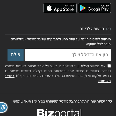
הרשמה לדיוור
הירשם לסיכום היומי של שוק ההון ולמבזקים של ביזפורטל - ניוזלטרים
חובה לכל משקיע
אני מאשר קבלת שני ניוזלטרים, אשר כל אחד מהווה רשימת תפוצה
נפרדת, בנושאים סיכום יומי והתראות חמות וקבלת דיוורים פרסומיים
בדואר אלקטרוני ו/ או באמצעות הסלולר בהתאם למפורט בסעיף 10
בתנאי
השימוש
כל הזכויות שמורות לחברת ביזפורטל תקשורת בע"מ ©
|
תנאי שימוש