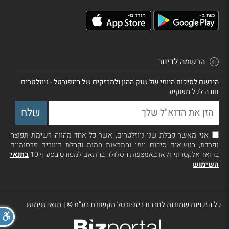
הרשמה לדיוור
הירשם לסיכום היומי של שוק ההון ולמבזקים של ביזפורטל - ניוזלטרים
חובה לכל משקיע
אני מאשר קבלת שני ניוזלטרים, אשר כל אחד מהווה רשימת תפוצה
נפרדת, בנושאים סיכום יומי והתראות חמות וקבלת דיוורים פרסומיים
בדואר אלקטרוני ו/ או באמצעות הסלולר בהתאם למפורט בסעיף 10
בתנאי
השימוש
כל הזכויות שמורות לחברת ביזפורטל תקשורת בע"מ ©
|
תנאי שימוש