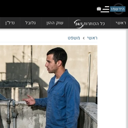
הירשמו
ראשי
שוק ההון
גלובל
נדל"ן
כל הכותרות
ראשי
משפט