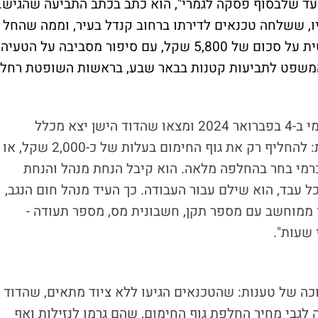
ד שלבסוף פסקה לגמרי", הוא כתב בכתב התביעה שהגיש.
יו, ששלחה טכנאים לדירתו ברחוב קנדל בעיר, וממה שהחל
כקריאת שירות שגרתית, נולדה תביעה משפטית על סכום של 5,800 שקל, עם סיפור מסביבה על הטעיה,
 המשפט לתביעות קטנות בבאר שבע, בראשות השופטת רחלי
הטכנאים של חום הנגב הגיעו לדירתו של כרמי ב-4 בפברואר 2024 ומצאו שהדוד הישן יצא מכלל
שימוש לחלוטין. הם הציגו לו שתי אפשרויות: להחליף רק את גוף החימום בעלות של כ-2,000 שקל, או
דוד כולו תמורת 3,000 שקל. כרמי בחר בהחלפה מלאה. הוא קיבל הנחת מנהל והנחת
ל עבד, הוא שילם עבור העבודה. כך העיד מנהל חום הנגב,
ך ממוחשב עם מספר תקן, חשבונית מס, מספר תעודה -
ה של טענות: שהטכנאים הגיעו ללא ציוד מתאים, שהדוד
גבי מחיר החלפת גוף החימום, שהם גרמו לנזילות ואף