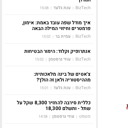
BizTech
ענת גלעד
15:08
|
|
איך מודל שפה עובד באמת: אימון,
פרמטרים וחיזוי המילה הבאה
BizTech
עמית בר
15:02
|
|
אנתרופיק וקלוד: הימור הבטיחות
BizTech
עוזי גרסטמן
15:02
|
|
צ'אטים של בינה מלאכותית:
מההיסטוריה ולאן זה הולך?
BizTech
ענת גלעד
15:01
|
|
כללית סירבה להחזיר 8,300 שקל על
שתל - ותשלם 18,300
משפט
עוזי גרסטמן
14:58
|
|