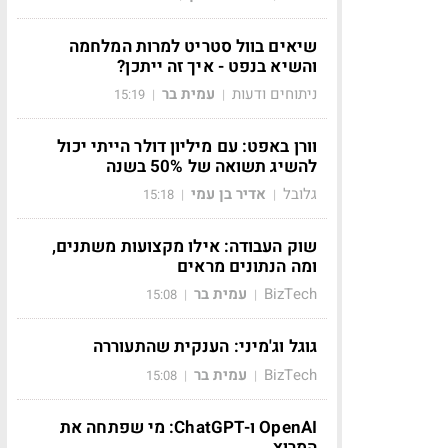
שיאים בוול סטריט למרות המלחמה
והשיא בנפט - איך זה ייתכן?
ניתוחים ודעות
עמית בר
15:19
|
|
וורן באפט: עם מיליון דולר הייתי יכול
להשיג תשואה של 50% בשנה
גלובל
אדיר בן עמי
15:18
|
|
שוק העבודה: אילו מקצועות משתנים,
ומה הנתונים מראים
BizTech
עמית בר
15:08
|
|
גוגל וג'מיני: הענקית שהתעוררה
BizTech
עמית בר
15:08
|
|
OpenAI ו-ChatGPT: מי שפתחה את
המרוץ