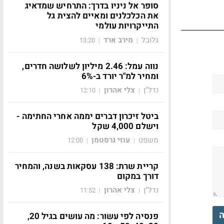
סופר אל ניניו בדרך: התרחיש שמדאיג
את הכלכלנים ומאיים להצית גל
התייקרויות עולמי
גלובל
מירב ארד
13:20
|
|
נווה עמל: 2.46 מיליון לשלושה חדרים,
ומחיר למ"ר יורד ב-6%
נדל"ן
צלי אהרון
12:10
|
|
ביטל זיכרון דברים יממה אחרי החתימה -
וישלם 4,000 שקל
משפט
עוזי גרסטמן
12:00
|
|
קריית שרת: 138 עסקאות בשנה, והמחיר
דורך במקום
נדל"ן
צלי אהרון
11:52
|
|
ה
פנסיה לפי עשור: מה עושים בגיל 20,