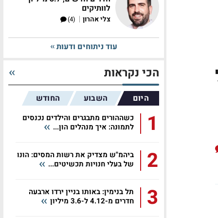
לוותיקים
|
צלי אהרון
(4)
עוד ניתוחים ודעות
הכי נקראות
היום
השבוע
החודש
1
כשההורים מתבגרים והילדים נכנסים
לתמונה: איך מנהלים הון...
2
ביהמ"ש מצדיק את רשות המסים: הונו
של בעלי חנויות תכשיטים...
3
תל בנימין: באותו בניין ירדו ארבעה
חדרים מ-4.12 ל-3.6 מיליון