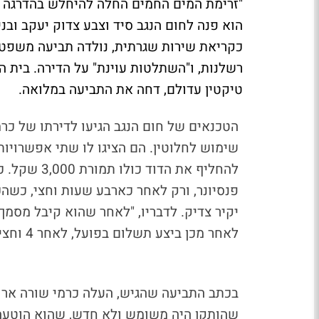
"זרימת המים החמים החלה להיחלש בהדרגה ע
הוא פנה לחום הנגב סיד וצבע צדוק יעקב ובנ
רשלנות, ו"השתלטות עוינת" על הדירה. בית
טיקטין עדולם, דחה את התביעה במלואה.
להחליף את ה
פנסיונר, ורק לאחר כארבע
שעות
וחצי, כשהכ
יקיר צדיק. לדבריו, "לאחר שהוא קיבל מסמ
לאחר מכן ביצע תשלום בפועל, לאחר 4 וחצי שעות".
בכתב התביעה שהגיש, העלה כרמי שורה ארוכ
שהותקן היה משומש ולא חדש, שהוא הוטעה ל