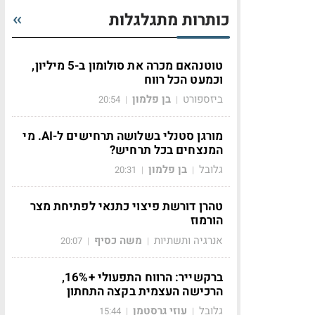
כותרות מתגלגלות
טוטנהאם מכרה את סולומון ב-5 מיליון,
וכמעט הכל רווח
ביזספורט
בן פלמון
20:54
|
|
מורגן סטנלי בשלושה תרחישים ל-AI. מי
המנצחים בכל תרחיש?
גלובל
בן פלמון
20:31
|
|
טהרן דורשת פיצוי כתנאי לפתיחת מצר
הורמוז
אנרגיה ותשתיות
משה כסיף
20:07
|
|
ברקשייר: הרווח התפעולי +16%,
הרכישה העצמית בקצה התחתון
גלובל
עוזי גרסטמן
15:44
|
|