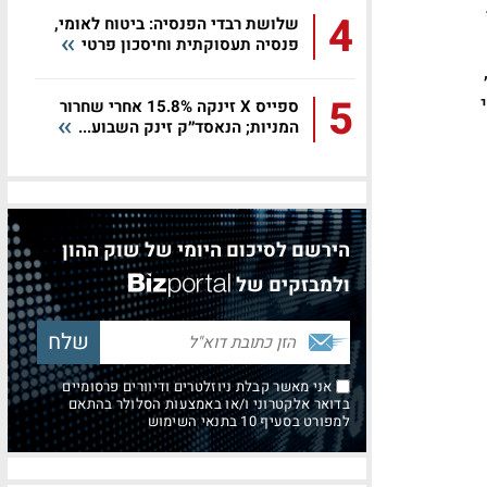
4
שלושת רבדי הפנסיה: ביטוח לאומי,
פנסיה תעסוקתית וחיסכון פרטי
5
ספייס X זינקה 15.8% אחרי שחרור
המניות; הנאסד״ק זינק השבוע...
הירשם לסיכום היומי של שוק ההון
ולמבזקים של
אני מאשר קבלת ניוזלטרים ודיוורים פרסומיים
בדואר אלקטרוני ו/או באמצעות הסלולר בהתאם
למפורט בסעיף 10 בתנאי השימוש