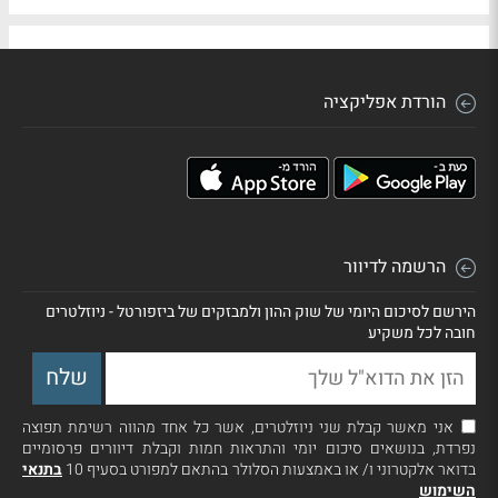
הורדת אפליקציה
הרשמה לדיוור
הירשם לסיכום היומי של שוק ההון ולמבזקים של ביזפורטל - ניוזלטרים
חובה לכל משקיע
אני מאשר קבלת שני ניוזלטרים, אשר כל אחד מהווה רשימת תפוצה
נפרדת, בנושאים סיכום יומי והתראות חמות וקבלת דיוורים פרסומיים
בדואר אלקטרוני ו/ או באמצעות הסלולר בהתאם למפורט בסעיף 10
בתנאי
השימוש