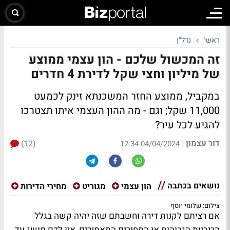
ראשי
נדל"ן
זה המכשול שלכם - הון עצמי ממוצע
של מיליון וחצי שקל לדירת 4 חדרים
במקביל, ממוצע החזר המשכנתא זינק לכמעט
11,000 שקל; וגם - מה ההון העצמי איתו תצטרכו
להגיע לכל עיר?
דור עצמון
(12)
|
04/04/2024 12:34
נושאים בכתבה
הון עצמי
מגוריט
מחירי הדירות
צילום: שלומי יוסף
אם רציתם לקנות דירה וחשבתם שזה יהיה קשה בגלל
הריביות הגבוהות או המחירים המאמירים, אין לכם מושג עד