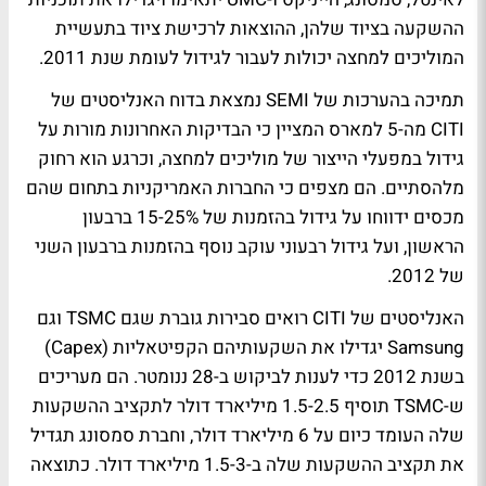
ההשקעה בציוד שלהן, ההוצאות לרכישת ציוד בתעשיית
המוליכים למחצה יכולות לעבור לגידול לעומת שנת 2011.
תמיכה בהערכות של SEMI נמצאת בדוח האנליסטים של
CITI מה-5 למארס המציין כי הבדיקות האחרונות מורות על
גידול במפעלי הייצור של מוליכים למחצה, וכרגע הוא רחוק
מלהסתיים. הם מצפים כי החברות האמריקניות בתחום שהם
מכסים ידווחו על גידול בהזמנות של 15-25% ברבעון
הראשון, ועל גידול רבעוני עוקב נוסף בהזמנות ברבעון השני
של 2012.
האנליסטים של CITI רואים סבירות גוברת שגם TSMC וגם
Samsung יגדילו את השקעותיהם הקפיטאליות (Capex)
בשנת 2012 כדי לענות לביקוש ב-28 ננומטר. הם מעריכים
ש-TSMC תוסיף 1.5-2.5 מיליארד דולר לתקציב ההשקעות
שלה העומד כיום על 6 מיליארד דולר, וחברת סמסונג תגדיל
את תקציב ההשקעות שלה ב-1.5-3 מיליארד דולר. כתוצאה