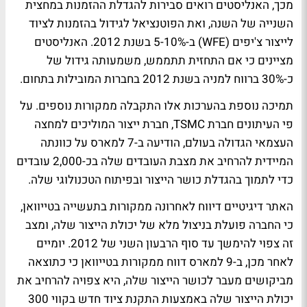
מכך, האנליסטים רואים סבירות להגדלת ההזמנות במחצית
השנייה של השנה, ואת הפוטנציאל לגידול בהזמנות לציוד
לייצור צ'יפים (WFE) ב-5-10% בשנת 2012. האנליסטים
מציינים כי אם התחזית תתממש, משמעותה גידול של
כ-30% ברווח למניה בשנת 2012 בחברות המובילות בתחום.
תמיכה נוספת בהערכות אלו התקבלה ממקורות נוספים. על
פי העיתונים חברת TSMC, חברת ייצור המוליכים למחצה
העצמאי הגדולה בעולם, הודיעה ב-7 למארס על כוונתה
המיידית להרחיב את מצבת העובדים שלה בכ-2,000 עובדים
כדי לתמוך בהגדלת כושר הייצור ובפיתוח הטכנולוגי שלה.
האתר דיגיטיים דיווח לאחרונה ממקורות בתעשייה בטייוואן,
כי החברה פועלת בניצול מלא של יכולת הייצור שלה, ומצב
זה צפוי להימשך עד סוף הרבעון השני של 2012. יומיים
לאחר מכן, ב-9 למארס דווח ממקורות בטייוואן כי כתוצאה
מביקושים מעבר לכושר הייצור שלה, היא צפויה להרחיב את
יכולת הייצור שלה באמצעות התקנת ציוד חדש בקווי 300