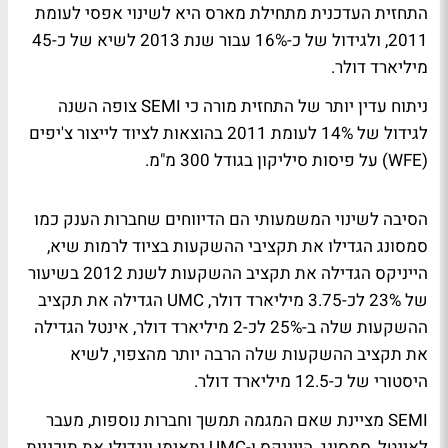
התחזית העדכנית מתחילת מארס היא לשינוי אפסי לעומת
2011, ולגידול של כ-16% עבור שנת 2013 לשיא של כ-45
מיליארד דולר.
ניתוח עדין יותר של התחזית מורה כי SEMI צופה השנה
לגידול של 14% לעומת 2011 בהוצאות לציוד לייצור צ'יפים
(WFE) על פיסות סיליקון בגודל 300 מ"מ.
הסיבה לשינוי המשמעותי הם הדיווחים שחברות הענק כמו
סמסונג הגדילו את תקציבי ההשקעות בציוד לרמות שיא,
הייניקס הגדילה את תקציב ההשקעות לשנת 2012 בשיעור
של 23% לכ-3.75 מיליארד דולר, UMC הגדילה את תקציב
ההשקעות שלה ב-25% לכ-2 מיליארד דולר, אינטל הגדילה
את תקציב ההשקעות שלה הרבה יותר מהצפוי, לשיא
היסטורי של כ-12.5 מיליארד דולר.
SEMI מציינת שאם המגמה תמשך וחברות נוספות, מעבר
לאינטל, סמסונג, הייניקס ו-UMC יתאימו ויגדילו את תוכניות