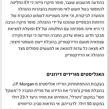
בהודעה מהשבוע שעבר, סופר מיקרו ציינה כי EY החליטה
להתפטר בשל חשש לאי-מהימנות בהצהרות ההנהלה
והוועדה לביקורת, וכי אינה מעוניינת לשמש כמבקרת של
הדוחות הכספיים שהוכנו על ידי ההנהלה. סופר מיקרו הגיבה
כי היא אינה מסכימה עם החלטתה של EY ופועלת למציאת
מבקר חדש. באותו עדכון, החברה הודיעה כי ועדת חקירה
עצמאית מטעם הדירקטוריון, בהובלת ייעוץ משפטי חיצוני,
לא מצאה כל עדות להונאה או למעשים פסולים מצד
ההנהלה או הדירקטוריון.
האנליסטים מורידים דירוגים
בעקבות ההתפתחויות, הורידו אנליסטים מ-J.P. Morgan
בהובלת סמיק צ'טרג'י את הדירוג של מניית החברה ל-"משקל
חסר" במקום "ניטרלי", והפחיתו את מחיר היעד ל-23 דולר
במקום 50 דולר. לדבריהם, אי הודאות סביב הדיווחים