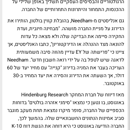
הרגולטוריים והבסיסים העסקיים תשליך באופן שלילי על
ההכנסות, התמחור והיתרונות התחרותיים של החברה.
גם אנליסטים מ-Needham, בהובלת קווין בולטון, הותירו את
הדירוג על מניית החברה מושהה. "מבחינה חיובית, ועדת
החקירה סיימה את הבדיקה שלה ולא מצאה כל עדות
להונאה מצד ההנהלה או הדירקטוריון", כתבו האנליסטים, אך
ציינו כי "פרישתה של EY עדיין מהווה סיבה משמעותית
לדאגה שיש לטפל בה על ידי רואה חשבון חדש". Needham
העריכה בעבר את המניה בדירוג "קנייה" עם מחיר יעד של 60
דולר, אך השעתה את הדירוג והסירה את יעד המחיר ב-30
באוקטובר.
מאז דיווח של חברת המחקר Hindenburg Research
באוגוסט, בו נטען כי נמצאו "סימני אזהרה בולטים" בדוחות
הכספיים של החברה, סופר מיקרו נמצאת תחת מעקב מוגבר
סביב אמינות הנתונים החשבונאיים שלה. בהמשך לכך,
החברה הודיעה באוגוסט כי היא דוחה את הגשת דוח 10-K