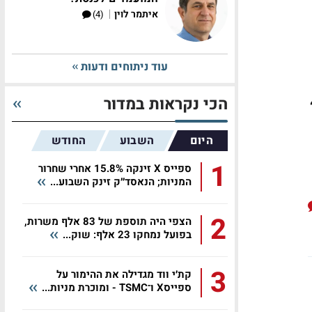
|
איתמר לוין
(4)
עוד ניתוחים ודעות
הכי נקראות במדור
היום
השבוע
החודש
1
ספייס X זינקה 15.8% אחרי שחרור
המניות; הנאסד״ק זינק השבוע...
2
הצפי היה תוספת של 83 אלף משרות,
בפועל נמחקו 23 אלף: שוק...
3
קת׳י ווד מגדילה את ההימור על
ספייסX ו־TSMC - ומוכרת מניות...