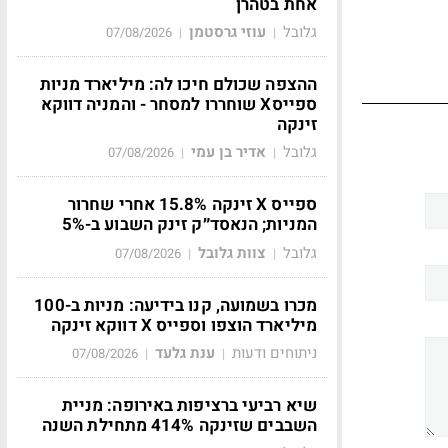
אחת בטהרן
גלובל
עוזי גרסטמן
07/08/2026
|
|
ההצפה שכולם חיכו לה: מיליארד מניות
ספייסX שוחררו למסחר - והמניה דווקא
זינקה
גלובל
אדיר בן עמי
07/08/2026
|
|
ספייס X זינקה 15.8% אחרי שחרור
המניות; הנאסד״ק זינק השבוע ב-5%
גלובל
צוות גלובל
07/08/2026
|
|
מכרו בשמועה, קנו בידיעה: מניות ב-100
מיליארד הוצפו וספייס X דווקא זינקה
ניתוחים ודעות
ענת גלעד
07/08/2026
|
|
שיא רביעי ברציפות באירופה: מניית
השבבים שזינקה 414% מתחילת השנה