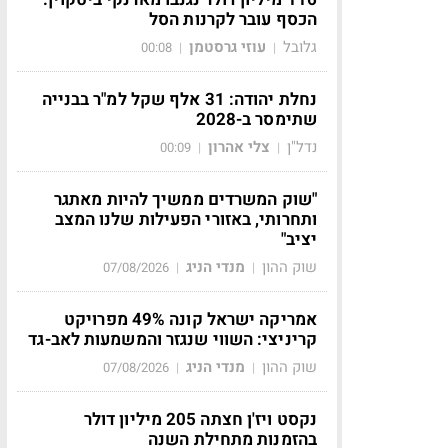
הכסף עובר לקרנות הסל
גלובל
עוזי גרסטמן
00:08
|
|
נחלת יהודה: 31 אלף שקל למ"ר בבנייה
שתימסר ב-2028
נדל"ן
צלי אהרון
00:09
|
|
"שוק המשרדים ממשיך להיות מאתגר
ותחרותי, באזורי הפעילות שלנו המצב
יציב"
שוק ההון
מנדי הניג
07/08/2026
|
|
אמריקה ישראל קונה 49% מפרויקט
קריניצי: השווי שנגזר והמשמעות לאב-גד
שוק ההון
מנדי הניג
07/08/2026
|
|
נקסט ויז'ן חצתה 205 מיליון דולר
בהזמנות מתחילת השנה