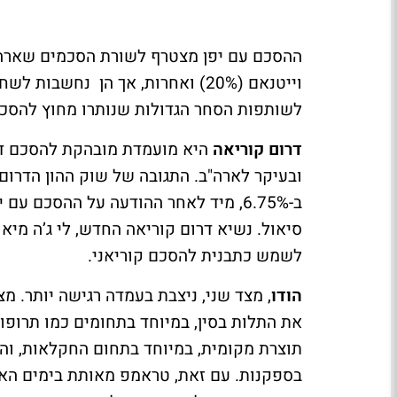
וייטנאם (20%) ואחרות, אך הן נחשבות לשחקניות משנה יחסית, אולי מעט
לשותפות הסחר הגדולות שנותרו מחוץ להסכמי
דרום קוריאה
היא מועמדת מובהקת להסכם דומ
ב-6.75%, מיד לאחר ההודעה על ההסכם 
סיאול. נשיא דרום קוריאה החדש, לי ג’ה מיאו
לשמש כתבנית להסכם קוריאני.
הודו
, מצד שני, ניצבת בעמדה רגישה יותר. מ
את התלות בסין, במיוחד בתחומים כמו תרופות
תוצרת מקומית, במיוחד בתחום החקלאות, ו
בספקנות. עם זאת, טראמפ מאותת בימים האח