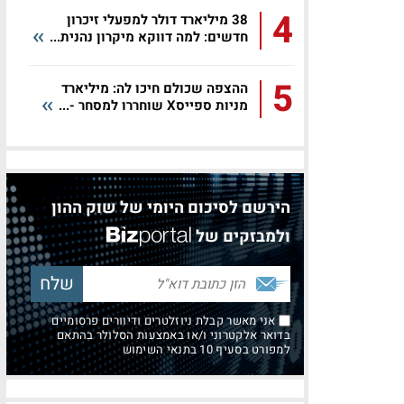
4
38 מיליארד דולר למפעלי זיכרון
חדשים: למה דווקא מיקרון נהנית...
5
ההצפה שכולם חיכו לה: מיליארד
מניות ספייסX שוחררו למסחר -...
הירשם לסיכום היומי של שוק ההון
ולמבזקים של
אני מאשר קבלת ניוזלטרים ודיוורים פרסומיים
בדואר אלקטרוני ו/או באמצעות הסלולר בהתאם
למפורט בסעיף 10 בתנאי השימוש