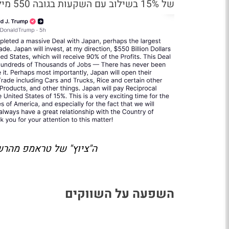
של 15% בשילוב עם השקעות בגובה 550 מיליארד דולר נחשבים ל"הצלחה" עבור השווקים.
ה"ציוץ" של טראמפ מהרש
השפעה על השווקים