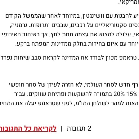
מריקאי.
יע להבנות עם וושינגטון, במיוחד לאחר שהממשל הקודם
ים סקטוריאליים על רכבים, שבבים ותרופות. גרמניה,
י, עלולה למצוא את עצמה תחת לחץ, אך באיחוד האירופי
יוחד עם איום בחירות בחלק ממדינות המפתח ברקע.
 טראמפ מכוון לבודד את המדינה לקראת סבב שיחות נפרד
ף חדש לסחר העולמי, לא חזרה לעידן של סחר חופשי
מלא, אלא התייצבות סביב מכסי מטרה בגובה 15%-20% בתמורה להשקעות ופתיחת שווקים. עבור
 האות למהר לשולחן המו"מ, לפני שטראמפ יעלה את המחיר
2 תגובות
|
לקריאת כל התגובות