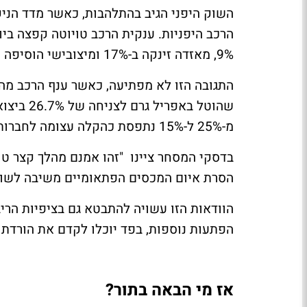
9%, מאזדה זינקה ב-17% ומיצובישי הוסיפה כ-13%.
מ-25% ל-15% נתפסת כהקלה עצומה לחברות, גם אם התחרות מצד סין וקוריאה עדיין מכבידה.
בדסקי המסחר ציינו "זהו אמנם מהלך קצר טו
הסרת איום המכסים הפתאומיים משיבה לשוק
הוודאות הזו עשויה להתבטא גם בציפיות הריב
הפתעות נוספות, בפד יוכלו לקדם את הורדת 
אז מי הבאה בתור?