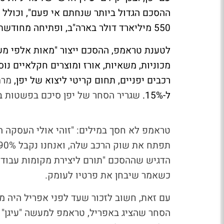
550 מיליארד דולר בארה"ב, ופתיחה מחודשת של שוקי הרכב והחקלאות היפניים.
לטענת טראמפ, ההסכם ייצור "מאות אלפי משרו
מכוניות, משאיות, אורז ומוצרים חקלאיים נו
רכבים יפניים, תחום קריטי ליצוא של יפן,
מרמה של 25% שהי
ל-15%.
שגריר הסחר של יפן סיכם בפשטות בפוסט ברשת X: 
טראמפ לא חסך במילים: "זוהי אולי העסקה ה
הדגיש שההסכם "תורם ליצירת מקומות עבודה 
כשאמר שיבחן את פרטיו לעומק.
עם זאת, חשוב לזכור שעד לפני אפריל היה מ
הסחר שהציג באפריל, טראמפ למעשה "עיגן" א