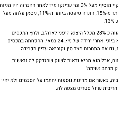
השוק היפני הגיב בהתלהבות, כאשר מדד הניקיי מוסיף מעל 3% ומי שזינקו מיד לאחר ההכרזה היו מניות
הרכב היפניות. ענקית הרכב טויוטה קפצה ביותר מ-15%, הונדה טיפסה ביותר מ-11%, ניסאן עלתה מעל
התגובה הזו לא מפתיעה, כאשר ענף הרכב מהווה כ-28% מכלל היצוא היפני לארה"ב, ולחץ המכסים
שהוטל באפריל גרם לצניחה של 26.7% ביצוא ביוני, אחרי ירידה של 24.7% במאי. ההפחתה במכסים
וח, אבל הוא מביא ודאות לשוק שהזדקק לה נואשות.
 מרחב נשימה"
ית, כאשר אם מדינות נוספות יחתמו על הסכמים ולא יהיו
הריבית שוול סטריט מצפה לה.