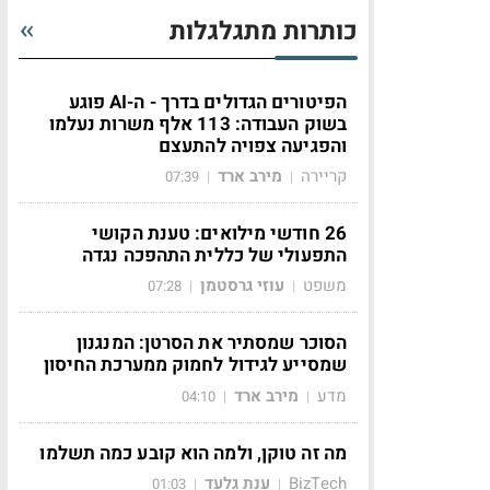
כותרות מתגלגלות
הפיטורים הגדולים בדרך - ה-AI פוגע
בשוק העבודה: 113 אלף משרות נעלמו
והפגיעה צפויה להתעצם
קריירה
מירב ארד
07:39
|
|
26 חודשי מילואים: טענת הקושי
התפעולי של כללית התהפכה נגדה
משפט
עוזי גרסטמן
07:28
|
|
הסוכר שמסתיר את הסרטן: המנגנון
שמסייע לגידול לחמוק ממערכת החיסון
מדע
מירב ארד
04:10
|
|
מה זה טוקן, ולמה הוא קובע כמה תשלמו
BizTech
ענת גלעד
01:03
|
|