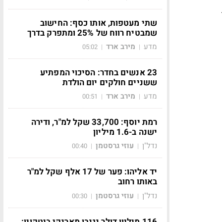
שתי מעטפות, אותו כסף: החישוב
שמבטיח רווח של 25% ומתפרק בדרך
מדע
מירב ארד
05:02
|
|
23 אנשים בחדר: הסיכוי המפתיע
ששניים חולקים יום הולדת
מדע
מירב ארד
00:51
|
|
רמת יוסף: 33,700 שקל למ"ר, ודירה
ישנה ב-1.6 מיליון
נדל"ן
עוזי גרסטמן
00:40
|
|
יד אליהו: פער של 17 אלף שקל למ"ר
באותו רחוב
נדל"ן
עוזי גרסטמן
00:30
|
|
116 מיליון דולר נגנבו מארנקי ביטקוין: