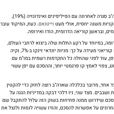
ההסכם עם יפן מצטרף לשורת הסכמים שארה"ב סגרה לאחרונה עם הפיליפינים ואינדונזיה (19%),
וייטנאם
. כעת, המיקוד עובר
ם, ובראשן קוריאה הדרומית, הודו ואירופה.
ה, במיוחד על רקע התלות שלה ביצוא לרחבי העולם,
ובעיקר לארה"ב. התגובה של שוק ההון הדרום קוריאני מעידה על כך: מניות יונדאי זינקו ב-7%, וקיה
עם יפן, עוד לפני שהחלה כל התקדמות רשמית במו"מ עם
נג, צפוי לאמץ קו פרגמטי יותר, וההסכם עם יפן עשוי
צד אחד, מדובר בכלכלה שארה"ב רוצה לחזק כדי להקטין
 ושבבים. מצד שני, ניו דלהי דבקה במדיניות הגנה על
הסכם שידרוש ממנה פתיחות בשוק הזה עלול להתקבל שם
רונים על אפשרות להסכם, והודו עשויה לנסות ולנצל את