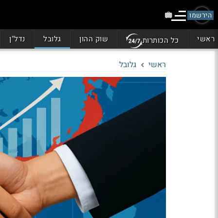
הירשמו
ראשי
שוק ההון
גלובל
נדל"ן
כל הכותרות
ראשי
גלובל