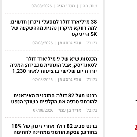
שוק ההון
מנדי הניג
07/08/2026
|
|
38 מיליארד דולר למפעלי זיכרון חדשים:
למה דווקא מיקרון נהנית מההשקעה של
SK הייניקס
גלובל
עוזי גרסטמן
07/08/2026
|
|
הכנסות שיא של 9 מיליארד דולר
לסאנדיסק, אבל התחזית מכבידה; המניה
יורדת יום שלישי ברציפות לאזור 1,230
גלובל
עוזי גרסטמן
07/08/2026
|
|
ברנט מעל 82 דולר: התוכנית האיראנית
להורמוז טרפה את הקלפים בשוקי הנפט
גלובל
אדיר בן עמי
07/08/2026
|
|
ברנט סביב 82 דולר אחרי זינוק של 18%
בחודש; עסקת הורמוז ממתינה לחתימה