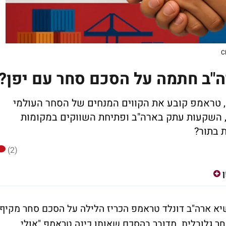
"ב חתמה על הסכם סחר עם יפן?
, טראמפ קובע את הקווים המנחים של הסחר העולמי
פי תפיסתו: מכסים הדדיים של 15%-20%, השקעות עתק בארה"ב ופתיחת השווקים במקומות
ת בתור?
(2)
ן
שיא ארה"ב דונלד טראמפ הכריז הלילה על הסכם סחר מקיף
סחר גלובלית. מדובר בהסכם שאותו כינה טראמפ "אולי