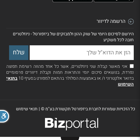
הרשמה לדיוור
הירשם לסיכום היומי של שוק ההון ולמבזקים של ביזפורטל - ניוזלטרים
חובה לכל משקיע
אני מאשר קבלת שני ניוזלטרים, אשר כל אחד מהווה רשימת תפוצה
נפרדת, בנושאים סיכום יומי והתראות חמות וקבלת דיוורים פרסומיים
בדואר אלקטרוני ו/ או באמצעות הסלולר בהתאם למפורט בסעיף 10
בתנאי
השימוש
כל הזכויות שמורות לחברת ביזפורטל תקשורת בע"מ ©
|
תנאי שימוש