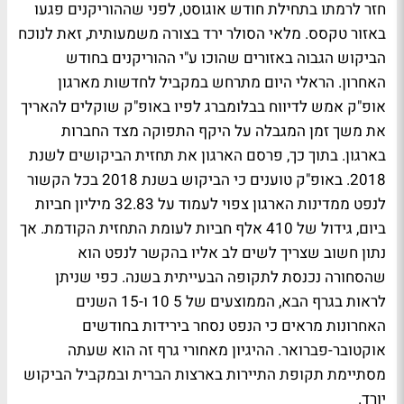
חזר לרמתו בתחילת חודש אוגוסט, לפני שההוריקנים פגעו
באזור טקסס. מלאי הסולר ירד בצורה משמעותית, זאת לנוכח
הביקוש הגבוה באזורים שהוכו ע"י ההוריקנים בחודש
האחרון. הראלי היום מתרחש במקביל לחדשות מארגון
אופ"ק אמש לדיווח בבלומברג לפיו באופ"ק שוקלים להאריך
את משך זמן המגבלה על היקף התפוקה מצד החברות
בארגון. בתוך כך, פרסם הארגון את תחזית הביקושים לשנת
2018. באופ"ק טוענים כי הביקוש בשנת 2018 בכל הקשור
לנפט ממדינות הארגון צפוי לעמוד על 32.83 מיליון חביות
ביום, גידול של 410 אלף חביות לעומת התחזית הקודמת. אך
נתון חשוב שצריך לשים לב אליו בהקשר לנפט הוא
שהסחורה נכנסת לתקופה הבעייתית בשנה. כפי שניתן
לראות בגרף הבא, הממוצעים של 5 10 ו-15 השנים
האחרונות מראים כי הנפט נסחר בירידות בחודשים
אוקטובר-פברואר. ההיגיון מאחורי גרף זה הוא שעתה
מסתיימת תקופת התיירות בארצות הברית ובמקביל הביקוש
יורד.