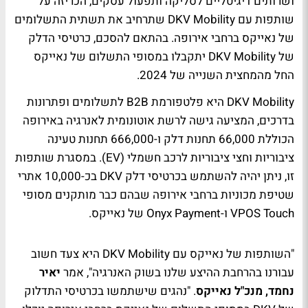
ושרותים דיגיטליים לסליקה ותפעול עסקים, הכריזה על
שותפות עם DKV Mobility שתרחיב את תשתית התשלומים
של נאייקס ברחבי אירופה. בהתאם להסכם, כרטיסי הדלק
של DKV Mobility יתקבלו במסופי התשלום של נאייקס
החל מהמחצית השנייה של 2024.
DKV Mobility היא פלטפורמת B2B לתשלומים ופתרונות
בדרכים, המציעה גישה לרשת אוטונומית לאנרגיה באירופה
הכוללת 66,000 תחנות דלק ו-666,000 תחנות טעינה
ציבוריות וחצי ציבוריות לרכב חשמלי (EV). במסגרת שותפות
זו, ניתן יהיה להשתמש בכרטיסי דלק DKV בכ-10,000 אתרי
שטיפת מכוניות ברחבי אירופה שבהם כבר מותקנים מסופי
VPOS Touch ו-Onyx Payment של נאייקס.
"השותפות של נאייקס עם DKV Mobility היא צעד חשוב
עבורנו בהרחבת ההיצע שלנו בשוק האנרגיה", אמר
יאיר
נחמד, מנכ"ל נאייקס
. "נהגים שישתמשו בכרטיסי התדלוק