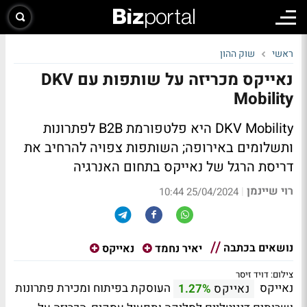
ראשי
שוק ההון
נאייקס מכריזה על שותפות עם DKV
Mobility
DKV Mobility היא פלטפורמת B2B לפתרונות
ותשלומים באירופה; השותפות צפויה להרחיב את
דריסת הרגל של נאייקס בתחום האנרגיה
רוי שיינמן
|
25/04/2024 10:44
נושאים בכתבה
יאיר נחמד
נאייקס
צילום: דויד זיסר
נאייקס
העוסקת בפיתוח ומכירת פתרונות
נאייקס
1.27%