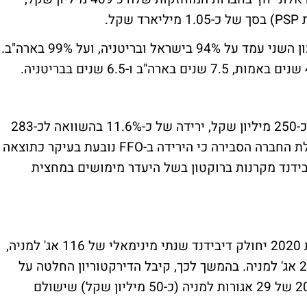
שיעור הגביה הכולל של חברות הקבוצה ברבעון השני עמד על 94% בישראל ובריטניה, ועל 99% בארה"ב.
בתוך כך, ה-FFO במחצית הראשונה הסתכם בכ-250 מיליון שקל, ירידה של כ-11.6% בהשוואה לכ-283
מיליון שקל בתקופה המקבילה אשתקד. הנהלת החברה הסבירה כי הירידה ב-FFO נובעת בעיקר כתוצאה
זקה ב-PSP, ומקיטון בדיבידנד מקרנות ברוקטון בשל היעדר מימושים במחצית
בחודש מרץ, קבע דירקטוריון החברה כי בשנת 2020 יחולק דיבידנד שנתי מינימאלי של 116 אג' למניה,
שישולם ב-4 תשלומים רבעוניים שווים של 29 אג' למניה. בהמשך לכך, קיבל הדירקטוריון החלטה על
חלוקת דיבידנד לרבעון השלישי של שנת 2020 של 29 אגורות למניה (כ-50 מיליון שקל) שישולם