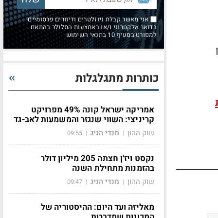
אני מאשר קבלת ניוזלטרים ודיוורים פרסומיים
בדואר אלקטרוני ו/או באמצעות הסלולר בהתאם
למפורט בסעיף 10 בתנאי השימוש
כותרות מתגלגלות
אמריקה ישראל קונה 49% מפרויקט
קריניצי: השווי שנגזר והמשמעות לאב-גד
שוק ההון
מנדי הניג
09:55
|
|
נקסט ויז'ן חצתה 205 מיליון דולר
בהזמנות מתחילת השנה
שוק ההון
מנדי הניג
09:47
|
|
מאליזה ועד היום: ההיסטוריה של
המכונות שמדברות