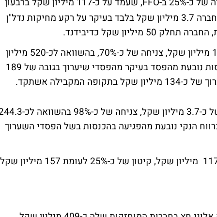
מדווחת על ירידה של כ-25% ב-FFO, שעמד על כ-117 מיליון שקל ברבעון
השני של 2020. בשורה התחתונה, הרוויחה החברה 3.7 מיליון שקל בלבד בעיקר על רקע מחיקות נדל"ן
הכנסות החברה ברבעון השני, הסתכמו בכ-155 מיליון שקל, צניחה של כ-70%, בהשוואה לכ-520 מיליון
שקל ברבעון המקביל אשתקד. הצניחה בהכנסות נובעת מהפסד בעיקר מהפסדי שיערוך בגובה של 189
 המקבילה אשתקד.
בשורה התחתונה, רושמת החברה רווח הנקי של כ-3.7 מיליון שקל, צניחה של כ-98% בהשוואה לכ-
בעון השני של 2019. הירידה ברווח הנקי נובעת מהפגיעה בהכנסות בשל הפסדי השערוך
ה-FFO של החברה במהלך הרבעון עמד על כ-117 מיליון שקל, קיטון של כ-25% לעומת 157 מיליון שקל
במהלך המחצית הראשונה ועד היום, השקיעה אלוני חץ בחברות המוחזקות שלה כ-409 מיליון שקל,