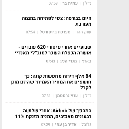
נדל"ן
עמית בר
07:58
|
|
היום בבורסה: צפי לפתיחה במגמה
מעורבת
שוק ההון
מערכת ביזפורטל
07:54
|
|
שבועיים אחרי פיטורי 620 עובדים -
אושרה הכפלת השכר למנכ״לי מאנדיי
בארץ
מנדי הניג
07:43
|
|
84 אלף דירות מחפשות קונה: כך
חושפים את המחיר האמיתי שהיזם מוכן
לקבל
נדל"ן
עוזי גרסטמן
07:31
|
|
המהפך של Airbnb: אחרי שלושה
רבעונים מאכזבים, המניה מזנקת 11%
גלובל
אדיר בן עמי
07:29
|
|