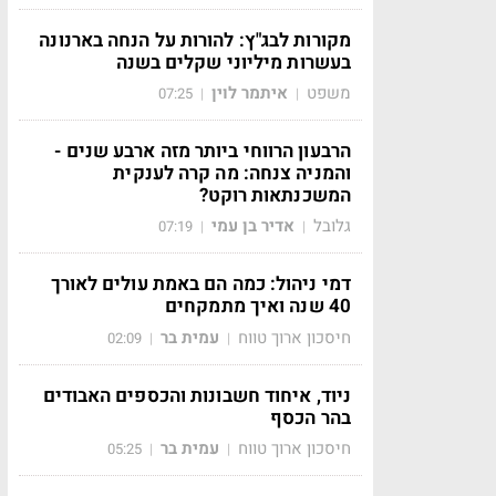
מקורות לבג"ץ: להורות על הנחה בארנונה
בעשרות מיליוני שקלים בשנה
משפט
איתמר לוין
07:25
|
|
הרבעון הרווחי ביותר מזה ארבע שנים -
והמניה צנחה: מה קרה לענקית
המשכנתאות רוקט?
גלובל
אדיר בן עמי
07:19
|
|
דמי ניהול: כמה הם באמת עולים לאורך
40 שנה ואיך מתמקחים
חיסכון ארוך טווח
עמית בר
02:09
|
|
ניוד, איחוד חשבונות והכספים האבודים
בהר הכסף
חיסכון ארוך טווח
עמית בר
05:25
|
|