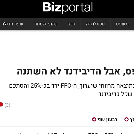
משפט
טכנולוגיה
רכב
נתוני מסחר
שער הדולר
ס, אבל הדיבידנד לא השתנה
הכנסות החברה ברבעון השני צנחו ב-70% כתוצאה מרווחי שיערוך, ה-FFO ירד בכ-25% והסתכם
(3)
ץ
רבעון שני