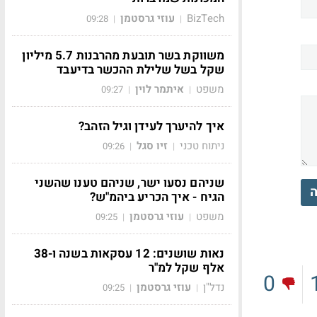
BizTech
עוזי גרסטמן
09:28
|
|
משווקת בשר תובעת מהרבנות 5.7 מיליון
שקל בשל שלילת ההכשר בדיעבד
משפט
איתמר לוין
09:27
|
|
איך להיערך לעידן וגיל הזהב?
ניתוח טכני
זיו סגל
09:26
|
|
שניהם נסעו ישר, שניהם טענו שהשני
ה
הגיח - איך הכריע ביהמ"ש?
משפט
עוזי גרסטמן
09:25
|
|
נאות שושנים: 12 עסקאות בשנה ו-38
אלף שקל למ"ר
0
נדל"ן
עוזי גרסטמן
09:25
|
|