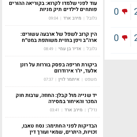
עוד לפני שלמדו לקרוא: בקוריאה ההורים
0
פותחים לילדים תיק מניות
גלובל
מירב ארד
09:04
|
|
הין קרוב לשפל של ארבעה עשורים:
0
ארה״ב ויפן בחזית משותפת במט״ח
גלובל
אדיר בן עמי
08:49
|
|
ביקורת חריפה בפסק בוררות על רונן
אלעד, יו"ר אירודרום
משפט
איתמר לוין
07:37
|
|
יד שנייה מול קבלן: החוזה, ערבות חוק
המכר והאיחור במסירה
נדל"ן
מירב ארד
03:41
|
|
הבדיקות לפני החתימה: נסח טאבו,
זכויות, היתרים, שמאי ועורך דין