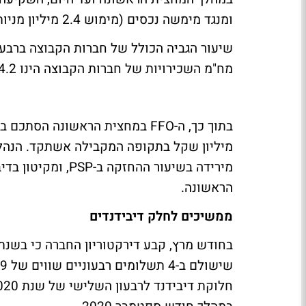
ומנגד מימשה נכסים (מימוש 2.4 מיליון מניות PSP) בסך של כ-1.05 מיליארד שקל.
מח"מ השכירויות של חברות הקבוצה הינו 4.2 שנים באמות, 7.5 שנים בארה"ב ו-6.5 שנים בבריטניה.
מירידה בשיעור ההח
הראשונה.
ממשיכים לחלק דיבידנדים