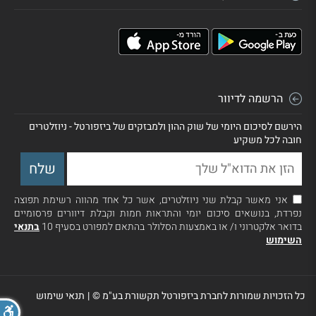
הרשמה לדיוור
הירשם לסיכום היומי של שוק ההון ולמבזקים של ביזפורטל - ניוזלטרים
חובה לכל משקיע
אני מאשר קבלת שני ניוזלטרים, אשר כל אחד מהווה רשימת תפוצה
נפרדת, בנושאים סיכום יומי והתראות חמות וקבלת דיוורים פרסומיים
בדואר אלקטרוני ו/ או באמצעות הסלולר בהתאם למפורט בסעיף 10
בתנאי
השימוש
כל הזכויות שמורות לחברת ביזפורטל תקשורת בע"מ ©
|
תנאי שימוש