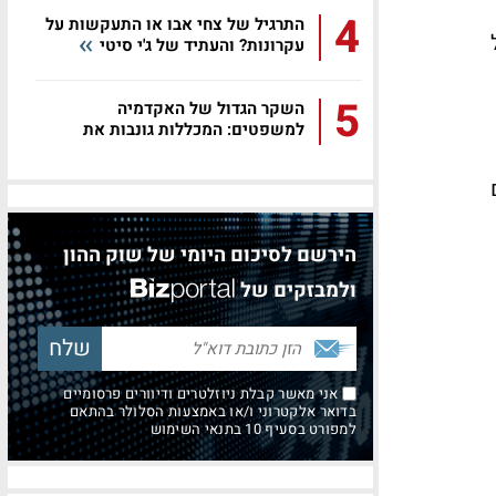
4
התרגיל של צחי אבו או התעקשות על
עקרונות? והעתיד של ג'י סיטי
5
השקר הגדול של האקדמיה
למשפטים: המכללות גונבות את
הסטודנטים
הירשם לסיכום היומי של שוק ההון
ולמבזקים של
אני מאשר קבלת ניוזלטרים ודיוורים פרסומיים
בדואר אלקטרוני ו/או באמצעות הסלולר בהתאם
למפורט בסעיף 10 בתנאי השימוש