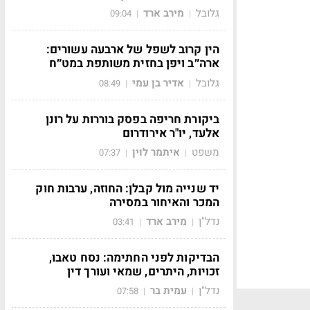
גלובל
מירב ארד
09:04
|
|
הין קרוב לשפל של ארבעה עשורים:
ארה״ב ויפן בחזית משותפת במט״ח
גלובל
אדיר בן עמי
08:49
|
|
ביקורת חריפה בפסק בוררות על רונן
אלעד, יו"ר אירודרום
משפט
איתמר לוין
07:37
|
|
יד שנייה מול קבלן: החוזה, ערבות חוק
המכר והאיחור במסירה
נדל"ן
מירב ארד
03:41
|
|
הבדיקות לפני החתימה: נסח טאבו,
זכויות, היתרים, שמאי ועורך דין
נדל"ן
עמית בר
07:58
|
|