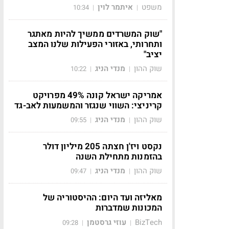
משפט
איתמר לוין
10:34
|
|
"שוק המשרדים ממשיך להיות מאתגר
ותחרותי, באזורי הפעילות שלנו המצב
יציב"
שוק ההון
מנדי הניג
10:22
|
|
אמריקה ישראל קונה 49% מפרויקט
קריניצי: השווי שנגזר והמשמעות לאב-גד
שוק ההון
מנדי הניג
09:55
|
|
נקסט ויז'ן חצתה 205 מיליון דולר
בהזמנות מתחילת השנה
שוק ההון
מנדי הניג
09:47
|
|
מאליזה ועד היום: ההיסטוריה של
המכונות שמדברות
BizTech
עוזי גרסטמן
09:28
|
|