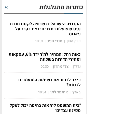
כותרות מתגלגלות
הקבוצה הישראלית שרוצה לקנות חברת
נפט שפועלת במצרים: רציו בקרב על
פארוס
שוק ההון
מנדי הניג
10:53
|
|
נאות רחל: המחיר למ"ר ירד 6%, עסקאות
ומחירי הדירות בשכונה
נדל"ן
צלי אהרון
00:30
|
|
כיצד לבחור את רשימות המועמדים
לכנסת?
בארץ
איתמר לוין
10:34
|
|
"בית המשפט לימאות בחיפה יכול לעקל
ספינת עבדים"