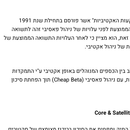
שארפ טען במאמרו "האריתמטיקה של ההשקעות האקטיביות" אשר פורסם בתחילת שנת 1991
Financia) כי התשואה הממוצעת לפני עלויות של ניהול פאסיבי זהה לתשואה
 זאת, הוא מציין כי לאחר העלויות התשואה הממוצעת של
 של ניהול אקטיבי.
Core &  ישנה דרך לשלב בין הכספים המנוהלים באופן אקטיבי ע"י התמקדות
באפיקים בהם למנהל ההשקעות ידע ומומחיות, עם ניהול פאסיבי (Cheap Beta) תוך הפחתת סיכון
Core & Satelli
התיק ומפחית את הסיכון בריכוז מצומצם של סקטורים