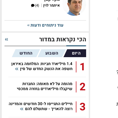
|
איתמר לוין
(4)
עוד ניתוחים ודעות
הכי נקראות במדור
היום
השבוע
החודש
1
1.4 מיליארד חביות: המלחמה באיראן
חשפה את הנשק החדש של סין
2
מהומה על לא מאומה: החברות
שיקבלו מיליארדים בחזרה ממכסי
טראמפ
3
חיילים התגייסו ל-30 חודשים והמדינה
רוצה להאריך - שתשלם להם