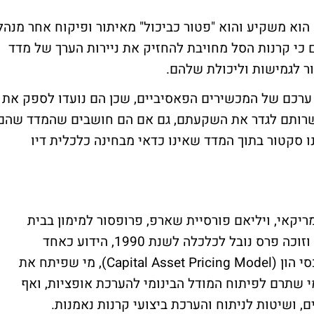
הוא משקיע והוא "פטור כביכול" מאיתור ופיקוח אחר מנהל
כי קרנות הסל מחויבת להחזיק את ניירות הערך של מדד
ור לגמישות וליכולת שלהם.
ם ערכם של המכשירים הפאסיביים, שכן הם נועדו לספק את
שרותם לגדר את השקעתם, גם אם הם חושבים שהמדד שהם
ו סקטור בתוך המדד שאינו כדאי מבחינה כלכלית דיו
יקאי, ויליאם פורסיית שארפ, פרופסור למימון בבית
הספר למנהל עסקים באוניברסיטת סטנפורד, וזוכה פרס נובל לכלכלה לשנת 1990, הידוע כאחד
ממפתחיו של מודל CAPM - מודל לתמחור נכסי הון (Capital Asset Pricing Model), מי שפיתח את
 שתרם לפיתוח המודל הבינומי להערכת אופציות, ואף
 ושיטות לניתוח והערכת ביצועי קרנות נאמנות.