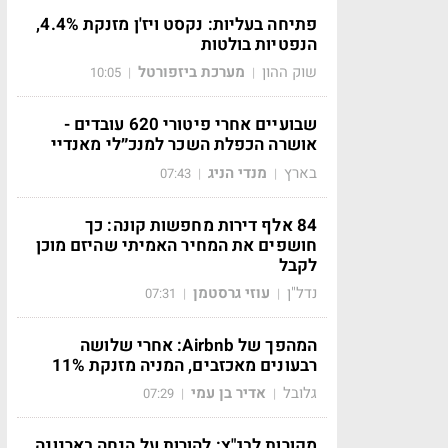
פתיחה בעליות: נקסט ויז'ן מזנקת 4.4%,
הנפטיות בולטות
שוק ההון
מערכת ביזפורטל
10:05
|
|
שבועיים אחרי פיטורי 620 עובדים -
אושרה הכפלת השכר למנכ״לי מאנדיי
בארץ
מנדי הניג
07:43
|
|
84 אלף דירות מחפשות קונה: כך
חושפים את המחיר האמיתי שהיזם מוכן
לקבל
נדל"ן
עוזי גרסטמן
07:31
|
|
המהפך של Airbnb: אחרי שלושה
רבעונים מאכזבים, המניה מזנקת 11%
גלובל
אדיר בן עמי
07:29
|
|
מקורות לבג"ץ: להורות על הנחה בארנונה