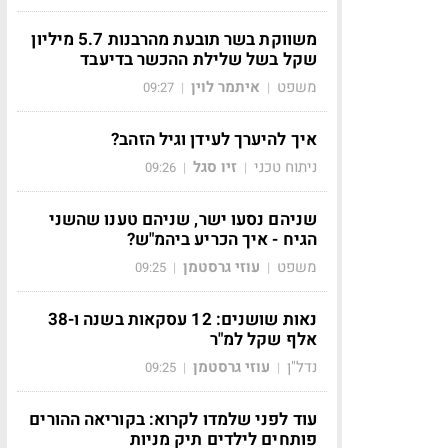
משווקת בשר תובעת מהרבנות 5.7 מיליון
שקל בשל שלילת ההכשר בדיעבד
משפט
איתמר לוין
09:27
|
|
איך להיערך לעידן וגיל הזהב?
ניתוח טכני
זיו סגל
09:26
|
|
שניהם נסעו ישר, שניהם טענו שהשני
הגיח - איך הכריע ביהמ"ש?
משפט
עוזי גרסטמן
09:25
|
|
נאות שושנים: 12 עסקאות בשנה ו-38
אלף שקל למ"ר
נדל"ן
עוזי גרסטמן
09:25
|
|
עוד לפני שלמדו לקרוא: בקוריאה ההורים
פותחים לילדים תיק מניות