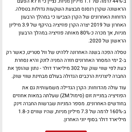
ב-44% לרמה של 1.1 מיליון מניות. נציין כי זו לא הפעם
הראשונה שקרן רנסנס מבצעת השקעות גדולות בטסלה.
הדוחות האחרונים של הקרן הצביעו כי במהלך הרבעון
האחרון של 2019 יצרה הקרן פוזיציה בהיקף של 3.9 מיליון
מניות, אך מכרה כ-80% מאותה פוזיציה במהלך הרבעון
הראשון של 2020.
טסלה הפכה בשנה האחרונה ללהיט של וול סטריט, כאשר רק
ב-2 ימי המסחר האחרונים חזרה המניה לזנק והיא נסחרת
כעת לפי שווי שוק של 302 מיליארד דולר - נתון שהופך את
החברה ליצרנית הרכבים הגדולה בעולם מבחינת שווי שוק.
עוד עולה מהדוחות: הקרן הגדילה משמעותית גם את
הפוזיציה במניית זום (סימול:ZM) שעלתה במאות אחוזים
בחודשים האחרונים. מספר המניות שברשות החברה זינק
ב-160% לרמה של 7.3 מיליון מניות, שהיו שווים כ-1.8
מיליארד דולר בסוף יוני האחרון.