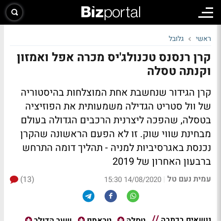
ראשי
גלובל
קרן רנסנס טכנולג'יס מכרה אפל ואמזון
וקנתה טסלה
קרן הגידור שנחשבת אחת המוצלחות בהיסטוריה
של וול סטריט הגדילה משמעותית את הפוזיציה
בטסלה, שהפכה ליצרנית הרכבים הגדולה בעולם
מבחינת שווי שוק. זו לא הפעם הראשונה שהקרן
נכנסת באגרסיביות למניה - תהליך דומה התרחש
ברבעון האחרון של 2019
עמית נעם טל
(13)
|
14/08/2020 15:30
נושאים בכתבה
טסלה
טראמפ
שער הדולר