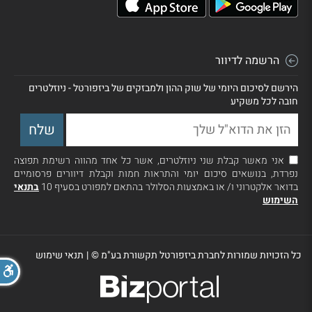
הרשמה לדיוור
הירשם לסיכום היומי של שוק ההון ולמבזקים של ביזפורטל - ניוזלטרים
חובה לכל משקיע
אני מאשר קבלת שני ניוזלטרים, אשר כל אחד מהווה רשימת תפוצה
נפרדת, בנושאים סיכום יומי והתראות חמות וקבלת דיוורים פרסומיים
בדואר אלקטרוני ו/ או באמצעות הסלולר בהתאם למפורט בסעיף 10
בתנאי
השימוש
כל הזכויות שמורות לחברת ביזפורטל תקשורת בע"מ ©
|
תנאי שימוש