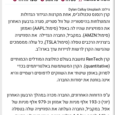
צילום: Dylan Calluy Unsplash
קרן רנסנס טכנולוג'יס, אחת מקרנות הגידור הגדולות
והמוצלחות בהיסטוריה של וול סטריט, סגרה ברבעון האחרון
את הפוזיציות שהיו לה באפל (סימול:AAPL) ואמזון
(סימול:AMZN). במקביל, החברה הגדילה את הפוזיציה
ביצרנית הרכבים טסלה (סימול:TSLA), כל עולה ממסמכים
שהגישה הקרן לרשות לניירות ערך בארה"ב.
קרן RenTech נחשבת בעולם כחלוצת המודלים הכמותיים
(
quantitative
). הקרן המשתמשת באלגוריתמים בכדי
לסרוק באופן שיטתי את השווקים לדפוסים רשמיים והיא
אינה בוחנת את יסודות החברה.
ע"פ הדוחות האחרונים, החברה מכרה במהלך הרבעון האחרון
(יוני) כ-193 אלף מניות של אמזון וכ-979 אלף מניות של
אפל. במקביל, החברה העלתה את הפוזיציה שלה בטסלה