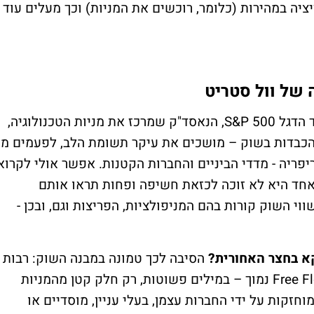
יה במהירות (כלומר, רוכשים את המניות) וכך מעלים עוד
 של וול סטריט
בעוד המדדים המרכזיים של וול סטריט – מדד הדגל S&P 500, הנאסד"ק שמרכז את מניות הטכנולוגיה,
והכבדות בשוק – מושכים את עיקר תשומת הלב, לפעמים מי
פריה - מדדי הביניים והחברות הקטנות. אפשר אולי לקרוא
אחד היא לא זוכה לכזאת חשיפה ופחות תראו אותם
וי השוק קורות בהם המניפולציות, הפריצות וגם, ובכן -
קא בחצר האחורית?
הסיבה לכך טמונה במבנה השוק: רבות
מהחברות הבינוניות והקטנות נסחרות עם Free Float נמוך – במילים פשוטות, רק חלק קטן מהמניות
זקות על ידי החברות עצמן, בעלי עניין, מוסדיים או