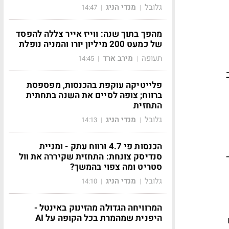
גלובל
מנדי הניג
14:47
|
|
מהפך בתוך שנה: ווייז אייר צללה להפסד
של כמעט 200 מיליון יורו והמניה נופלת
תעופה
מירב ארד
14:45
|
|
פלייטיקה עוקפת בהכנסות, מפספסת
ברווח; צופה לסיים את השנה בתחתית
התחזית
גלובל
מנדי הניג
14:13
|
|
הכנסות פי 4.7 ורווח עתק - ומניית
סנדיסק צונחת: התחזית שקיררה את וול
סטריט ומה צפוי בהמשך?
גלובל
מנדי הניג
14:10
|
|
המרוויחה הגדולה מהזינוק באינטל -
היפנית שמהמרת בכל הקופה על AI