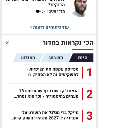
הבנקים?
|
מנדי הניג
(6)
עוד ניתוחים ודעות
הכי נקראות במדור
היום
השבוע
החודש
1
סנדיסק עקפה את הציפיות -
למשקיעים זה לא הספיק
2
הנאסד״ק רשם רצף שהתרחש 18
פעמים בהיסטוריה - וכך הוא נסחר...
3
מייקל ברי מגלגל את השורט על
אנבידיה ל-2027 ומזהיר: השוק קרוב...