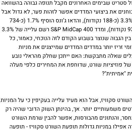
ל סטריט שבימים האחרונים מקבל תנופה גבוהה בהשוואה
חנים את ביצועי המדדים אפשר לזהות פער, לא גדול אבל
בולט יחסית - כשמדד ה-S&P 500 טיפס בכ-3.3% (כ-188 נקודות), והדאו ג’ונס הוסיף 1.7% (כ-734
נקודות), מדד הראסל 2000 זינק ב-4.5% (כ-93 נקודות), ומדד S&P MidCap 400 רשם עלייה של 3.3%
ה בין הגבוה שנוצר בשבוע הקודם לזה הנוכחי, כאמור, כל
מי זריז יותר במדדים המדדים שמייצגים את מניות
עלים שאלה מתבקשת: האם ייתכן שחלק מהראלי נובע
 של פוזיציות שורט, שדוחפת את המחירים כלפי מעלה
ת "אמיתית"?
ורט סקוויז, אבל הוא מעיד עלייה בעקיפין כי על המניות
טים משמעותיים יותר. אך, בהינתן השוק הדובי שהיה רק
חסר, והנתונים מהבורסות, אפשר להבין שרמת השורט
אפילו במניות גדולות תופעת השורט סקוויז - תופעה