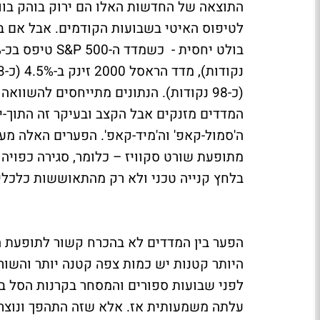
התוצאה של החדשות האלו הם ירוק בוהק בוו
לטיפוס האיטי בשבועות הקודמים. אבל אם בו
(כ-98 נקודות). הנתונים מתייחסים להשווא
המדדים מזנקים אבל הקצב ובעיקר זה התוך-יו
ה'סמול-קאפ' וה'מיד-קאפ'. הפערים האלה מ
מתופעת שורט סקוויז – כלומר, סגירה כפויה
בלחץ קנייה טכני ולא רק מהתאוששות כלכלי
הפער בין המדדים לא בהכרח קשור לתופעת הש
היותר קטנות יש כמות צפה קטנה יותר והשור
לפני שבועות ספורים והמסחר בקרנות הסל ב
עלתה משמעותית אז. אלא שזה התהפך ונוצרה 