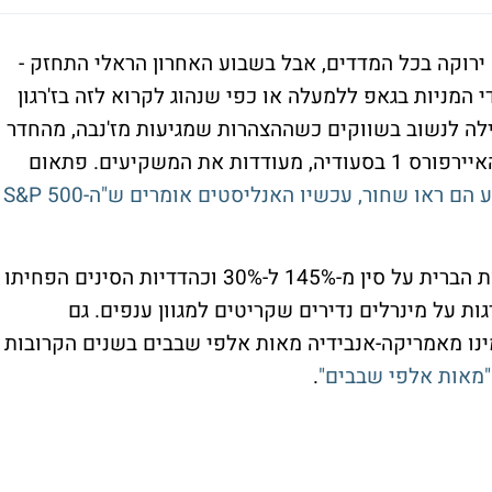
ירוקה בכל המדדים, אבל בשבוע האחרון הראלי התחזק -
S&P 5 וגם בשאר מדדי המניות בגאפ ללמעלה או כפי שנהוג לקרוא לזה בז'רגון
חילה לנשוב בשווקים כשההצהרות שמגיעות מז'נבה, מהחדר
הסגלגל וגם מהשטיח הסגלגל שנפרס לרגלי האיירפורס 1 בסעודיה, מעודדות את המשקיעים. פתאום
לפני רגע הם ראו שחור, עכשיו האנליסטים אומרים ש"ה-S&P 500
הסכם זמני הוריד את רמות המכסים של ארצות הברית על סין מ-145% ל-30% וכהדדיות הסינים הפחיתו
לבד בנוסף להחרגות על מינרלים נדירים שקריטים למגוון ענפים. גם
ינו מאמריקה-אנבידיה מאות אלפי שבבים בשנים הקרובות
.