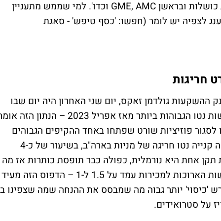
הפסדי עתק לקרנות גידור שהימרו נגד חברות כושלות ובראשן GME, AMC וכדו'. למי שממש מתעניין
נג לצפיה יש לומר (חפשו: 'כסף טיפש' - סאגת
ט חריגות
 ההשקעות גולדמן זאקס, יום שני האחרון היה יום שבו
קרנות הגידור בארצות הברית רשמו את הרכישות נטו הגבוהות ביותר מאז אפריל 2023 – הנתון הזה או
 לסגור פוזיציות שורט שפתחו באחד ההקיפים הגבוהים
שראינו מאז משבר הקורונה. באותו יום נרשמה קנייה נטו חריגה של מניות בארה"ב, בשיעור של כ-4
 תקן אחת היא נורמלית, כפולה כבר תופסת כותרות אז מה
נגיד על סטיית תקן מרובעת? היחס של הרכישות הארוכות למכירות עמד על 1.5 ל-1 – הדפוס הזה מעיד
 'כיסוי' יותר גבוה מה שמבסס את ההנחה שמה שצפינו בו
ז על סטרואידים.