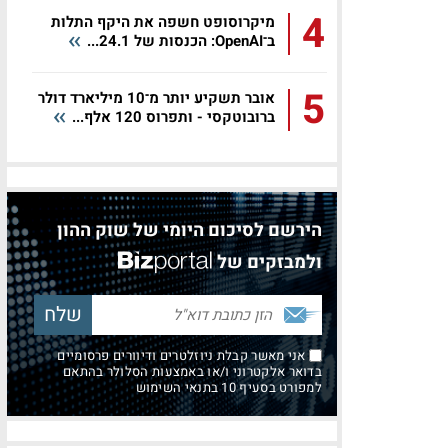
4
מיקרוסופט חשפה את היקף התלות
ב־OpenAI: הכנסות של 24.1...
5
אובר תשקיע יותר מ־10 מיליארד דולר
ברובוטקסי - ותפרוס 120 אלף...
הירשם לסיכום היומי של שוק ההון
ולמבזקים של
אני מאשר קבלת ניוזלטרים ודיוורים פרסומיים
בדואר אלקטרוני ו/או באמצעות הסלולר בהתאם
למפורט בסעיף 10 בתנאי השימוש