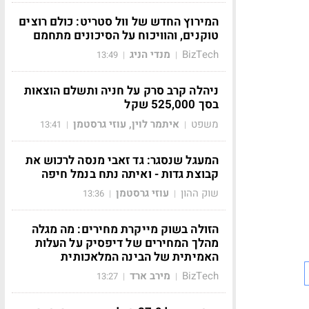
המירוץ החדש של וול סטריט: כולם רוצים
טוקנים, והוויכוח על הסיכונים מתחמם
BizTech
מנדי הניג
13:49
|
|
ניהלה קרב סרק על חניה ותשלם הוצאות
בסך 525,000 שקל
משפט
איתמר לוין, עוזי גרסטמן
13:41
|
|
המעגל שנסגר: גד זאבי מנסה לרכוש את
קבוצת גדות - ואיתה נתח בנמל חיפה
שוק ההון
עוזי גרסטמן
13:36
|
|
הזולה בשוק מייקרת מחירים: מה מגלה
מהלך המחירים של דיפסיק על העלות
האמיתית של הבינה המלאכותית
BizTech
מירב ארד
13:27
|
|