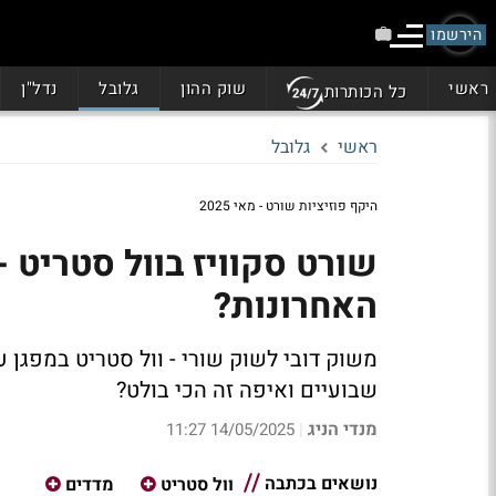
הירשמו
ראשי
שוק ההון
גלובל
נדל"ן
כל הכותרות
ראשי
גלובל
היקף פוזיציות שורט - מאי 2025
שורט סקוויז בוול סטריט 
האחרונות?
משוק דובי לשוק שורי - וול סטריט במפגן 
שבועיים ואיפה זה הכי בולט?
מנדי הניג
14/05/2025 11:27
|
נושאים בכתבה
וול סטריט
מדדים