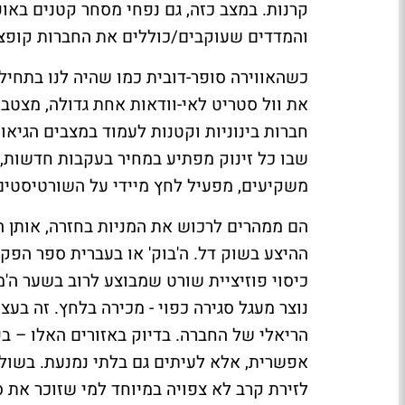
קרנות. במצב כזה, גם נפחי מסחר קטנים באופן
והמדדים שעוקבים/כוללים את החברות קופצי
כשהאווירה סופר-דובית כמו שהיה לנו בתחי
את וול סטריט לאי-וודאות אחת גדולה, מצטב
חברות בינוניות וקטנות לעמוד במצבים הגיאו
שבו כל זינוק מפתיע במחיר בעקבות חדשות,
משקיעים, מפעיל לחץ מיידי על השורטיסטים
הם ממהרים לרכוש את המניות בחזרה, אותן ה
ההיצע בשוק דל. ה'בוק' או בעברית ספר הפק
כיסוי פוזיציית שורט שמבוצע לרוב בשער ה'
נוצר מעגל סגירה כפוי - מכירה בלחץ. זה בע
הריאלי של החברה. בדיוק באזורים האלו – ב
אפשרית, אלא לעיתים גם בלתי נמנעת. בשול
לזירת קרב לא צפויה במיוחד למי שזוכר את ס