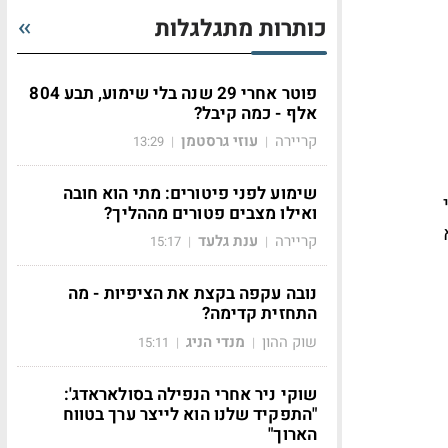
כותרות מתגלגלות
פוטר אחרי 29 שנה בלי שימוע, תבע 804
אלף - כמה קיבל?
קריירה
עוזי גרסטמן
13:29
|
|
שימוע לפני פיטורים: מתי הוא חובה
ואילו מצבים פטורים מההליך?
קריירה
ענת גלעד
15:17
|
|
נובה עקפה בקצת את הציפיות - מה
התחזית קדימה?
שוק ההון
מנדי הניג
15:11
|
|
שוקי ניר אחרי הנפילה בסולאראדג':
"התפקיד שלנו הוא לייצר ערך בטווח
הארוך"