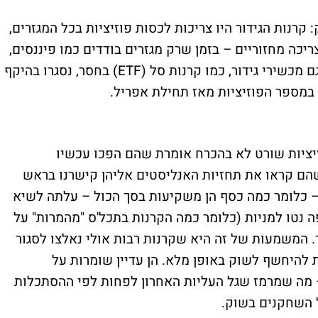
קרנות הגידור היו צריכות לכסות פוזיציות בכל המגזרים,
ריכה מחזוריים – בזמן שרק מגזרים בודדים כמו פיננסים,
מוצרי יסוד ותקשורת נרשמו כמופסדים נטו. גם מכשירי גידור, כמו קרנות סל (ETF) בחסר, נסגרו בהיקף
ר במספר הפוזיציות מאז תחילת אפריל.
זיציות שורט לא בהכרח אומרת שהם הפכו עכשיו
הם קראו את תחזיות האנליסטים אליהן קישרנו בראש
 כלומר כמה כסף הן משקיעות בסך הכול – עלתה לשיא
נטו למניות (כלומר כמה הקרנות בתכל'ס "מהמרות" על
 המשמעות של זה היא שקרנות רבות אולי נאלצו לסגור
 להיחשף לשוק באופן מלא. הן עדיין שומרות על
 מה שמרמז שגל העליות האחרון לפחות לפי ההסתכלות
 השחקנים בשוק.