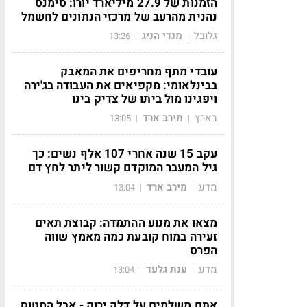
הזמנות של 27.9 מיליארד יורו: סימנס
נהנית מהרעב של מרכזי הנתונים לחשמל
גלובל
מנדי הניג
13:26
|
|
עובדי מתף מחריפים את המאבק
בבינלאומי: מקפיאים את העבודה בג'ירה
ויפגינו מול ביתו של צדיק בינו
בארץ
מירב ארד
13:05
|
|
עקב 15 שנה אחרי 107 אלף נשים: כך
גיל המעבר המוקדם קשור ליתר לחץ דם
מדע
מירב ארד
13:04
|
|
מצאו את מנוע ההתמדה: קבוצת תאים
זעירה במוח קובעת כמה מאמץ שווה
הפרס
מדע
ענת גלעד
13:04
|
|
אתם משלמים על דלק ירוק - אבל המטוס