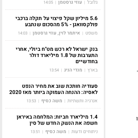
גלובל
עוזי גרסטמן
14:05
|
|
5.6 מיליון שקל פיצוי על תקלה ברכבי
פולקסוואגן - 5% מהסכום שנתבע
משפט
איתמר לוין, עוזי גרסטמן
14:03
|
|
בנק ישראל לא רכש מט"ח ביולי, אחרי
התערבות של 1.8 מיליארד דולר
בחודשיים
בארץ
מנדי הניג
13:54
|
|
מר
סעודיה חותכת שוב את מחיר הנפט
לאסיה: ההנחה העמוקה ביותר מאז 2020
אנרגיה ותשתיות
משה כסיף
13:53
|
|
1.4 מיליארד חביות: המלחמה באיראן
חשפה את הנשק החדש של סין
ניתוחים ודעות
משה כסיף
13:51
|
|