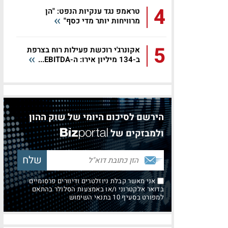
4
טראמפ נגד ענקיות הנפט: "הן
מרוויחות יותר מדי כסף"
5
אקונרג'י רוכשת פעילות רוח בצרפת
ב-134 מיליון אירו: ה-EBITDA...
הירשם לסיכום היומי של שוק ההון
ולמבזקים של
אני מאשר קבלת ניוזלטרים ודיוורים פרסומיים
בדואר אלקטרוני ו/או באמצעות הסלולר בהתאם
למפורט בסעיף 10 בתנאי השימוש