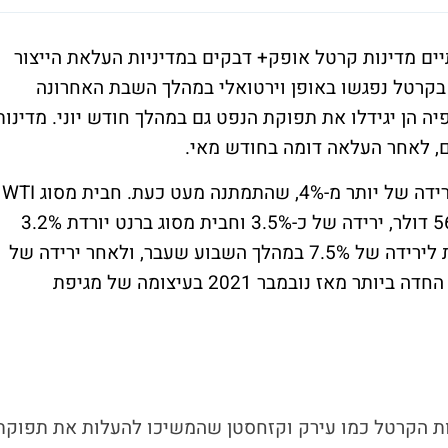
ים מדינות קרטל אופק+ דבקים במדיניות העלאת הייצור
בקרטל נפגשו באופן וירטואלי במהלך השבת האחרונה
יה הן יגידלו את תפוקת הנפט גם במהלך חודש יוני. מדינות
עם תחילת שבוע המסחר מחיר הנפט הגיב בירידה של יותר מ-4%, שהתמתנה מעט כעת. חבית מסוג WTI
נסחרת בשעת כתיבת שורות אלו תמורת 56.28 דולר, ירידה של כ-3.5% וחבית מסוג ברנט יורדת 3.2%
למחיר 59.33 דולר. הירידה הנוכחית מצטרפת לירידה של 7.5% במהלך השבוע שעבר, ולאחר ירידה של
18% במהלך חודש אפריל - הירידה החודשית החדה ביותר מאז נובמבר 2021 בעיצומה של מגיפת
 הקרטל כמו עירק וקזחסטן שהמשיכו להעלות את תפוקת