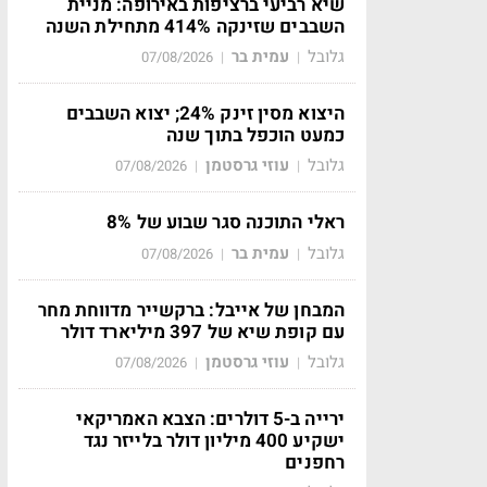
שיא רביעי ברציפות באירופה: מניית
השבבים שזינקה 414% מתחילת השנה
גלובל
עמית בר
07/08/2026
|
|
היצוא מסין זינק 24%; יצוא השבבים
כמעט הוכפל בתוך שנה
גלובל
עוזי גרסטמן
07/08/2026
|
|
ראלי התוכנה סגר שבוע של 8%
גלובל
עמית בר
07/08/2026
|
|
המבחן של אייבל: ברקשייר מדווחת מחר
עם קופת שיא של 397 מיליארד דולר
גלובל
עוזי גרסטמן
07/08/2026
|
|
ירייה ב-5 דולרים: הצבא האמריקאי
ישקיע 400 מיליון דולר בלייזר נגד
רחפנים