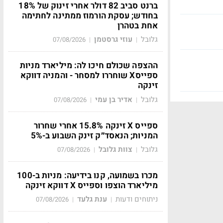
ברנט סביב 82 דולר אחרי זינוק של 18%
בחודש; עסקת הורמוז ממתינה לחתימה
אחת בטהרן
גלובל
עוזי גרסטמן
07/08/2026
|
|
ההצפה שכולם חיכו לה: מיליארד מניות
ספייסX שוחררו למסחר - והמניה דווקא
זינקה
גלובל
אדיר בן עמי
07/08/2026
|
|
ספייס X זינקה 15.8% אחרי שחרור
המניות; הנאסד״ק זינק השבוע ב-5%
גלובל
צוות גלובל
07/08/2026
|
|
מכרו בשמועה, קנו בידיעה: מניות ב-100
מיליארד הוצפו וספייס X דווקא זינקה
ניתוחים ודעות
ענת גלעד
07/08/2026
|
|