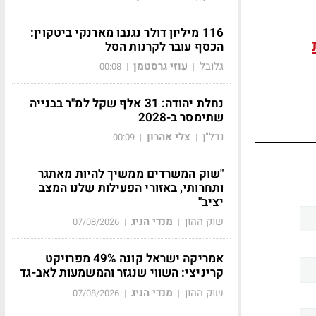
116 מיליון דולר נגנבו מארנקי ביטקוין:
הכסף עובר לקרנות הסל
גלובל
עוזי גרסטמן
00:08
|
|
נחלת יהודה: 31 אלף שקל למ"ר בבנייה
שתימסר ב-2028
נדל"ן
צלי אהרון
00:09
|
|
"שוק המשרדים ממשיך להיות מאתגר
ותחרותי, באזורי הפעילות שלנו המצב
יציב"
שוק ההון
מנדי הניג
07/08/2026
|
|
אמריקה ישראל קונה 49% מפרויקט
קריניצי: השווי שנגזר והמשמעות לאב-גד
שוק ההון
מנדי הניג
07/08/2026
|
|