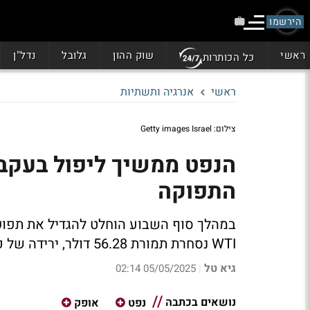
הירשמו
ראשי
שוק ההון
גלובל
נדל"ן
כל הכותרות
ראשי
אנרגיה ותשתיות
צילום: Getty images Israel
הנפט ממשיך ליפול בעקב
התפוקה
במהלך סוף השבוע הוחלט להגדיל את תפוק
WTI נסחרת תמורת 56.28 דולר, ירידה של כ-3.5% וחבית מסוג ברנט יורדת 3.2% למחיר 59.33 דולר
גיא טל
05/05/2025 02:14
|
נושאים בכתבה
נפט
אופק