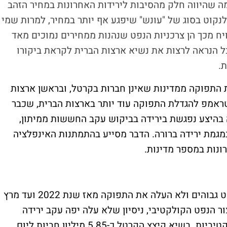
ה שהיווה חלק מהסיבות לירידות האחרונות במחיר הזהב
נקוט בסוג של "עונש" שיפגע אף יותר במחיר, למרות שמי
ויח מכך הן צרכניות הנפט שנהנות ממחירים נמוכים מאד
ל הנראה לרצות את נשיא ארצות הברית לקראת ביקורו
.
תפוקה ממדינות שאינן חברות בקרטל, ובראשן ארצות
טראמפ להגדלת התפוקה עוד יותר בארצות הברית, שכבר
ה בהיצע נפגשת בירידה בביקוש עקב החששות ממיתון,
במגמת ירידה ברורה. הדבר מסייע בהתמתנות האינפלציה
רונות במספר מדינות.
ארגון מדינות אופק ניסה לשמור על מחירי נפט גבוהים ולא העלה את התפוקה מאז שנת 2022 ועד מרץ
ר הנפט הקולקטיבי, ניסיון שלא עלה יפה עקב ירידה
במחויבות של חברות הקרטל להחלטות הקולקטיביות. בשיא קיצץ הקרטל כ-5.85 מיליון חביות ליום,