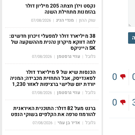
נקסט ויז'ן חצתה 205 מיליון דולר
בהזמנות מתחילת השנה
שוק ההון
מנדי הניג
07/08/2026
|
|
38 מיליארד דולר למפעלי זיכרון חדשים:
ה
למה דווקא מיקרון נהנית מההשקעה של
SK הייניקס
גלובל
עוזי גרסטמן
07/08/2026
|
|
הכנסות שיא של 9 מיליארד דולר
0
לסאנדיסק, אבל התחזית מכבידה; המניה
יורדת יום שלישי ברציפות לאזור 1,230
גלובל
עוזי גרסטמן
07/08/2026
|
|
0
ברנט מעל 82 דולר: התוכנית האיראנית
להורמוז טרפה את הקלפים בשוקי הנפט
גלובל
אדיר בן עמי
07/08/2026
|
|