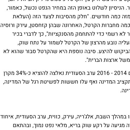
ייר. הניסיון לשלוט באופן הזה במחיר הנפט נכשל, כאמור,
זה כמה חודשים. "חלק מהסיבות לצעד הזה (העלאת
 כמה מחברות הקרטל, האחרונה שבהן קזחסטן, עירק ורוסיה,
 לא רשמי כדי להתחמק מהסנקציות", כך לדברי בכיר
העליה נובע מהרצון של הקרטל לשמור על נתח שוק,
הביקוש להיצע. סיבה נוספת היא שהקרטל סבור שהוא לא
של ארצות הברית".
אכן, במהלך מלחמת המחירים הקודמת בשנים 2014 - 2016 ערב הסעודית נאלצה להוציא כ-34% מקרן
קציב המדינה ואף עלו חששות לפשיטת רגל של המדינה,
ינה.
קרטל שנפגשו במהלך השבת, אלג'ריה, עירק, כווית, ערב הסעודית, איחוד
יה מגיעה על רקע שוק בריא, מלאי נפט נמוך, ובהתאם