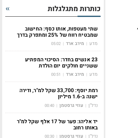
כותרות מתגלגלות
שתי מעטפות, אותו כסף: החישוב
שמבטיח רווח של 25% ומתפרק בדרך
מדע
מירב ארד
05:02
|
|
23 אנשים בחדר: הסיכוי המפתיע
ששניים חולקים יום הולדת
מדע
מירב ארד
00:51
|
|
רמת יוסף: 33,700 שקל למ"ר, ודירה
ישנה ב-1.6 מיליון
נדל"ן
עוזי גרסטמן
00:40
|
|
יד אליהו: פער של 17 אלף שקל למ"ר
באותו רחוב
נדל"ן
עוזי גרסטמן
00:30
|
|