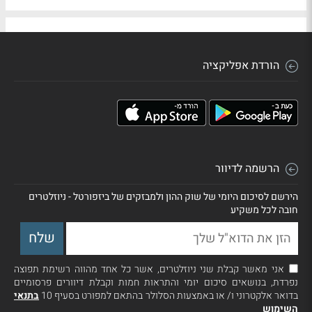
הורדת אפליקציה
הרשמה לדיוור
הירשם לסיכום היומי של שוק ההון ולמבזקים של ביזפורטל - ניוזלטרים
חובה לכל משקיע
אני מאשר קבלת שני ניוזלטרים, אשר כל אחד מהווה רשימת תפוצה
נפרדת, בנושאים סיכום יומי והתראות חמות וקבלת דיוורים פרסומיים
בדואר אלקטרוני ו/ או באמצעות הסלולר בהתאם למפורט בסעיף 10
בתנאי
השימוש