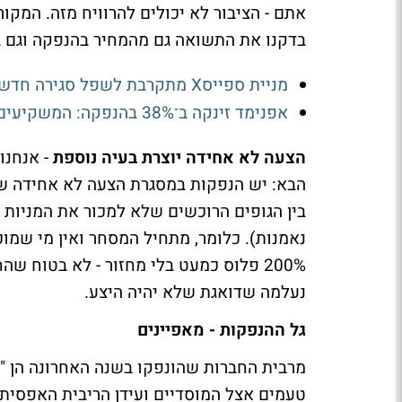
אתם - הציבור לא יכולים להרוויח מזה. המקו
בדקנו את התשואה גם מהמחיר בהנפקה וגם ב
מניית ספייסX מתקרבת לשפל סגירה חדש לפני הדוח הראשון ושחרור נעילה על כ-900 מיליון מניות
אפנימד זינקה ב־38% בהנפקה: המשקיעים מהמרים על גלולה לדום נשימה בשינה
הצעה לא אחידה יוצרת בעיה נוספת
- אנחנ
בין הגופים הרוכשים שלא למכור את המניות 
נאמנות). כלומר, מתחיל המסחר ואין מי שמו
200% פלוס כמעט בלי מחזור - לא בטוח 
נעלמה שדואגת שלא יהיה היצע.
גל ההנפקות - מאפיינים
מרבית החברות שהונפקו בשנה האחרונה הן "ח
טעמים אצל המוסדיים ועידן הריבית האפסית 