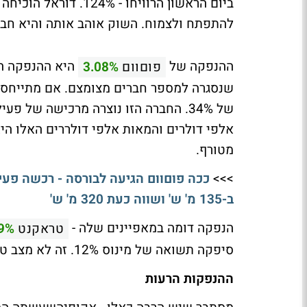
ביום הראשון הרוויחו 
להתפתח ולצמוח. השוק אוהב אותה והיא חבר
ההנפקה של
פוםוום
3.08%
שנסגרה למספר חברים מצומצם. אם מתייחסים
של 34%. החברה הזו נוצרה מרכישה של
מטורף.
>>>
ככה פוםוום הגיעה לבורסה - רכשה פעיל
ב-135 מ' ש' ושווה כעת 320 מ' ש'
הנפקה דומה במאפיינים שלה -
טראקנט
9%
סיפקה תשואה של מינוס 12%. זה לא מצב טבעי, זה מצב שדורש בדיקה.
ההנפקות הרעות