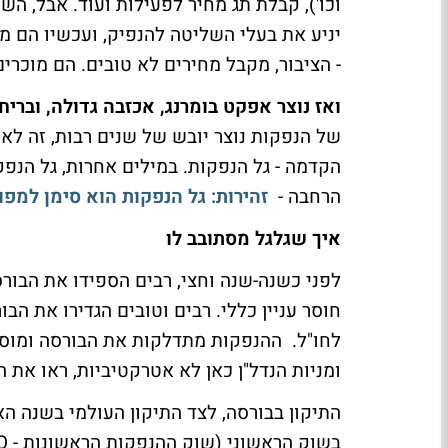
וכו'), קבלת תג מחיר לפעילות ועוד. אבל, ה
יניע את בעלי השליטה להנפיק, ועכשיו הם מ
- הציבור, מקבל מחירים לא טובים. הם מוכרים
ואז נוצר אפקט בומרנג, אכזבה גדולה, וברי
של הנפקות נוצר יובש של שנים רבות, זה לא
הקדמה - גל הנפקות. במילים אחרות, גל הנפק
הרחבה -
זהירות: גל הנפקות הוא סימן למפו
איך שגלגל מסתובב לו
לפני כשנה-שנה וחצי, רבים הספידו את הבור
חוסר עניין כללי. רבים וטובים הגדירו את ה
לחו"ל. ההנפקות מתדלקות את הבורסה ומוסיפ
ומניות הנדל"ן כאן לא אטרקטיביות, ראו את ה
התיקון בבורסה, לצד התיקון העולמי בשנה ה
בשוק הראשוני (שוק ההנפקות הראשונות - IPO), מתבטא כאמור גם אצלנו.