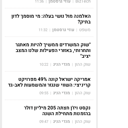
BizTech
עוזי גרסטמן
11:36
|
|
האלמנה מול נושי בעלה: מי מוסמך לדון
בתיק?
משפט
עוזי גרסטמן
11:32
|
|
"שוק המשרדים ממשיך להיות מאתגר
ותחרותי, באזורי הפעילות שלנו המצב
יציב"
שוק ההון
מנדי הניג
10:22
|
|
אמריקה ישראל קונה 49% מפרויקט
קריניצי: השווי שנגזר והמשמעות לאב-גד
שוק ההון
מנדי הניג
09:55
|
|
נקסט ויז'ן חצתה 205 מיליון דולר
בהזמנות מתחילת השנה
שוק ההון
מנדי הניג
09:47
|
|