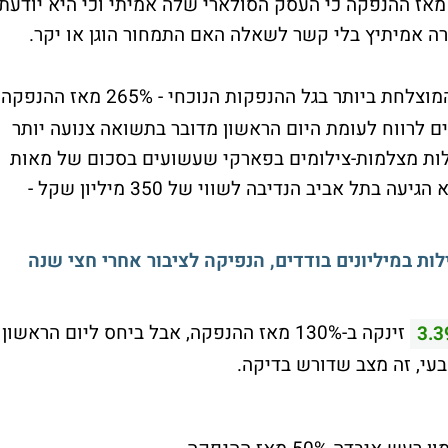
- 124%. דוראל הוכיחה מאז ההנפקה כי העסק הסולארי שלה אמיתי וכי היא יודעת
ה אמיתיץ בלי קשר לשאלה האם התמחור הוגן או יקר.
היא ההנפקה המוצלחת ביותר בגל ההנפקות הנוכחי - 265% מאז ההנפקה
 לרווח לעומת היום הראשון מדובר בתשואה צנועה יותר
 פעילות מצלמות-צילומים בפארקי שעשועים בסכום של מאות
אלפי דולרים והמאות אלפי דולררים האלו היא הגיעה בתל אביב הנדיבה לשווי של 350 מיליון שקל -
ות במיליונים בודדים, הנפיקה לציבור אחרי חצי שנה
זינקה ב-130% מאז ההנפקה, אבל ביחס ליום הראשון
3.3