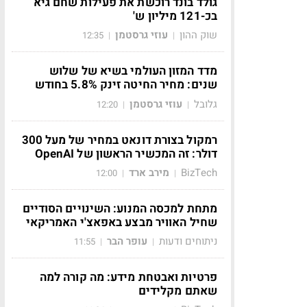
גולד בונד רוכשת את פעילות שחם גיא
בכ-121 מיליון ש'
שוק ההון
עוזי גרסטמן
12:35
|
|
מדד המזון העולמי בשיא של שלוש
שנים: מחיר החיטה זינק 5.8% בחודש
גלובל
עוזי גרסטמן
12:20
|
|
רמקול בצורת דונאט במחיר של מעל 300
דולר: זה המכשיר הראשון של OpenAI
BizTech
מירב ארד
12:00
|
|
מתחת למכסה המנוע: השינויים הסודיים
שחיל האוויר מבצע באפאצ'י האמריקאי
ניתוחים ודעות
עופר הבר
11:55
|
|
פרטיות ואבטחת מידע: מה קורה למה
שאתם מקלידים