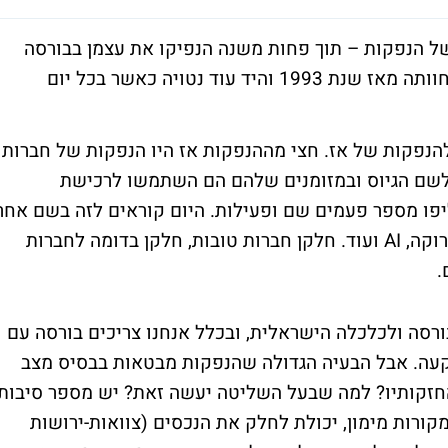
ל הנפקות – תוך פחות משנה הנפיקו את עצמן בבורסה
עשרות חברות – קצב שהבורסה בישראל לא חוותה מאז שנת 1993 והיד עוד נטויה כאשר בכל יום
הנפקות של אז. חצי מההנפקות אז היו הנפקות של חברות
 לשם הגיוס ובמזומנים שלהם הם השתמשו לרכישת
ליפו מספר פעמים שם ופעילות. היום קוראים לזה בשם אחר
- חברות פוטנציאל-חלום שעוסקות באנרגיה ירוקה, AI ועוד. חלקן חברות טובות, חלקן בדומה לחברות
רסה ולכלכלה הישראלית, ובכלל אנחנו צריכים בורסה עם
קעה. אבל הבעיה הגדולה שהנפקות מבטאות בבסיס מצב
חזקותיו? למה שבעל השליטה יעשה זאת? יש מספר סיבות
-מקורות מימון, יכולת לחלק את הנכסים (צוואות-ירושות