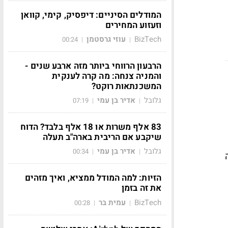
המודלים הסיניים: דיפסיק, קימי, קוואן
וזעזוע המחירים
BizTech
עוזי גרסטמן
00:24
|
|
הרבעון הרווחי ביותר מזה ארבע שנים -
והמניה צנחה: מה קרה לענקית
המשכנתאות רוקט?
גלובל
אדיר בן עמי
07:19
|
|
83 אלף משרות או 18 אלף בלבד? הדוח
שיקבע אם הריבית בארה"ב תעלה
גלובל
אדיר בן עמי
00:34
|
|
הזיות: למה המודל ממציא, ואיך מזהים
את זה בזמן
BizTech
עמית בר
00:28
|
|