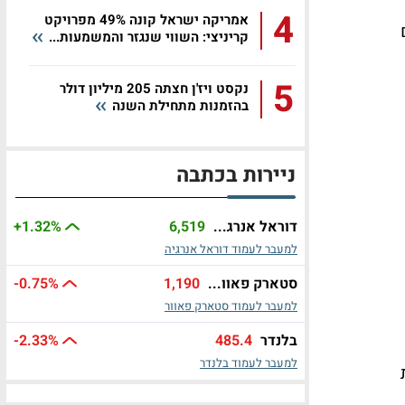
4
אמריקה ישראל קונה 49% מפרויקט
קריניצי: השווי שנגזר והמשמעות...
5
נקסט ויז'ן חצתה 205 מיליון דולר
בהזמנות מתחילת השנה
ניירות בכתבה
דוראל אנרג...
6,519
%
+1.32
למעבר לעמוד דוראל אנרגיה
סטארק פאוו...
1,190
%
-0.75
למעבר לעמוד סטארק פאוור
בלנדר
485.4
%
-2.33
למעבר לעמוד בלנדר