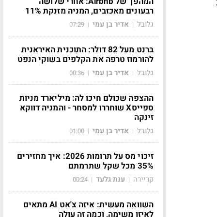
המהפך של Airbnb: אחרי שלושה
רבעונים מאכזבים, המניה מזנקת 11%
גלובל
אדיר בן עמי
07:29
|
|
ברנט מעל 82 דולר: התוכנית האיראנית
להורמוז טרפה את הקלפים בשוקי הנפט
גלובל
אדיר בן עמי
00:36
|
|
ההצפה שכולם חיכו לה: מיליארד מניות
ספייסX שוחררו למסחר - והמניה דווקא
זינקה
גלובל
אדיר בן עמי
01:00
|
|
זיכוי מס על תרומות 2026: איך מחזירים
35% מכל שקל שתרמתם
קריירה
ענת גלעד
00:24
|
|
השוואה מעשית: איזה צ'אט AI מתאים
לאיזו משימה, וכמה זה עולה