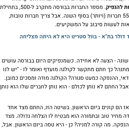
. מספר החברות בבורסה מתקרב ל-500, בתחילת
2020 זה היה כ-440. בקצב הזה יש סיכוי ל-550 חברות (ויותר) בסוף השנה. אבל צריך חברות טובות,
אות לעשות סיבוב על המשקיעים.
אשונה - הצעה לא אחידה. כשמנפיקים היום בבורסה עושים
מתנהל כך חתם מתקשר לקולגה מועדף ואומר לו - "יש לנו
וצים להשתתף לפי שווי של Y, זה כדאי, ההנפקה כמעט סגורה? הקולגה מודה ומסכים כמובן.
בל החתם לא נותן לכולם - הוא נותן לחברים שלו הוא נותן
 אז הם קונים ביום הראשון. בשיטה הזו, החתם מצד אחד
 מחיר טוב ובתמורה הוא מבטיח לו הצלחה גדולה. מצד
נפקה. מה קורה למניה? כן - היא טסה ביום הראשון. אבל,