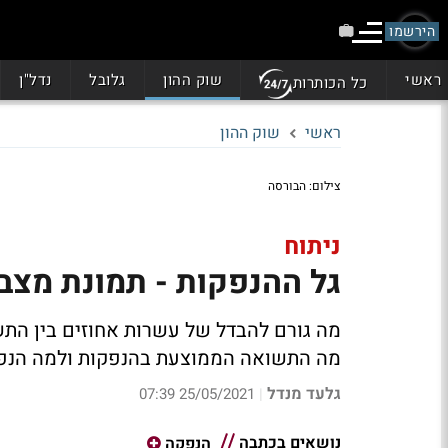
הירשמו
ראשי
שוק ההון
גלובל
נדל"ן
כל הכותרות
ראשי
שוק ההון
צילום: הבורסה
ניתוח
גל ההנפקות - תמונת מצב;
מה גורם להבדל של עשרות אחוזים בין הת
מה התשואה הממוצעת בהנפקות ולמה הנפק
גלעד מנדל
25/05/2021 07:39
|
נושאים בכתבה
הנפקה