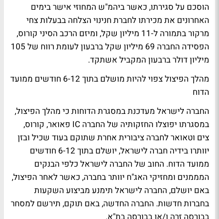
הוסכם על סגירתו, כאשר ביהמ"ש המחוזי אישר בימים
האחרונים את מכירתו לחברת חנינוי הצלחה בבעלות צחי
מרקור בתמורה ל-11 מיליון שקל, ומיזם הרכב הסיני קורוס,
הפסידה החברה 69 מיליון שקל ברבעון לעומת רווח של 105
מיליון דולר ברבעון המקביל אשתקד.
מהלך הפיצול צפוי להיות מושלם בתוך 6-12 חודשים ממועד
הדוח
החברה לישראל מעדכנת במסגרת הדוחות כי מהלך הפיצול,
במסגרתו יפוצלו החזקותיה של החברה IC פאואר, קורוס,
צים וטאואר לחברה ציבורית אחרת שתוקם בעוד שכיל ובזן
יוותרו בידיה חברה לישראל, יושלם בתוך 6-12 חודשים
ממועד הדוח. החוב של החברה לישראל כלפי הבנקים
המממנים ומחזיקי האג"ח יוותר בחברה, כאשר לאחר הפיצול,
באם יושלם, החברה לישראל תימנע מביצוע השקעות
בחברות חדשות. החברה החדשה, באם תוקם, תירשם למסחר
בבורסה זרה ו/או בבורסה בת"א.