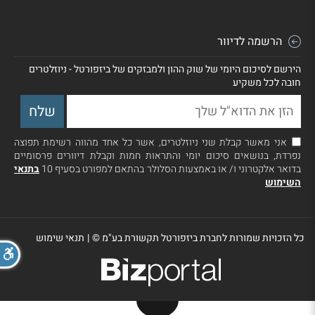
הרשמה לדיוור
הירשם לסיכום היומי של שוק ההון ולמבזקים של ביזפורטל - ניוזלטרים
חובה לכל משקיע
אני מאשר קבלת שני ניוזלטרים, אשר כל אחד מהווה רשימת תפוצה
נפרדת, בנושאים סיכום יומי והתראות חמות וקבלת דיוורים פרסומיים
בדואר אלקטרוני ו/ או באמצעות הסלולר בהתאם למפורט בסעיף 10
בתנאי
השימוש
כל הזכויות שמורות לחברת ביזפורטל תקשורת בע"מ ©
|
תנאי שימוש