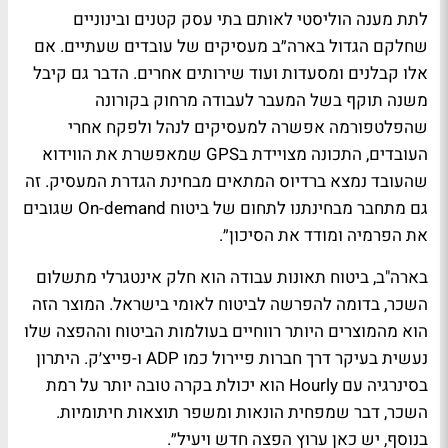
לתת מענה הוליסטי לאותם בתי עסק קטנים ובינוניים
שחלקם הגדול בארה״ב מעסיקים של עובדים שעתיים. אם
אלו קבלנים ומסעדות ועוד שירותים אחרים. הדבר גם קיבל
משנה תוקף בשל המעבר לעבודה מרחוק בקורונה
שהפלטפורמה אפשרה למעסיקים לנהל ולפקח אחרי
העובדים, התכונה מצויידת בGPS שמאפשרת את הווידוא
שהעובד נמצא ברדיוס המתאים מבחינת הגדרת המעסיק. זה
גם מתחבר מבחינתנו לתחום של ביטוח On-demand שגובים
את הפרמיה ומודד את הסיכון״.
בארה"ב, ביטוח תאונות עבודה הוא חלק אינטגרלי מתשלום
השכר, בדומה להפרשה לביטוח לאומי בישראל. המוצר הזה
הוא מהמוצרים היותר רווחיים בעולמות הביטוח וההפצה שלו
נעשית בעיקר דרך חברות פיירול כמו ADP ו-פייצ׳ק. היתרון
בסינרגיה עם Hourly הוא יכולת בקרה טובה יותר על רמת
השכר, דבר שמפחית הונאות ומשפר תוצאות חיתומיות.
בנוסף, יש כאן ערוץ הפצה חדש ויעיל״.