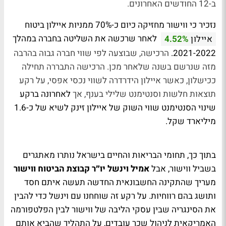
ב-12 החודשים האחרונים.
נזכיר כי ווישור מחזיקה כיום כ-70% ממניות איילון ביטוח
לאחר שרכשה את השליטה בחברה במהלך
איילון
4.52%
2021-2022.
הרכישה, שבוצעה לפי שווי חברה גבוה בהרבה
מזה שנרשם בשנה שלאחר מכן. הרכישה התבררה תחילה
ככישלון, כאשר איילון הידרדרה לשווי נכסי אפסי, על רקע
תוצאות חלשות וסנטימנט שלילי בענף, אך
לאחרונה ברקע
שינוי הסנטימנט שווי השוק של איילון זינק לשיא של כ-1.6
מיליארד שקל.
בתוך כך, תחומי הבריאות והחיים בישראל נותרו מאתגרים
בשביל ווישור, אבל
אמיל וינשל יו״ר קבוצת הביטוח ווישור
מעריך שהתקינה החשבונאית החדשה תעשה איתם חסד
ותושג בהם רווחיות. על רקע זה שוחחנו עם וינשל כדי להבין
את הסינגריה שבין עסקי הליבה של ווישור לבין הפלטפורמה
האמריקאית לניהול שכר עובדים, על התהליך שהביא אותם