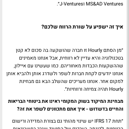
MS&AD Ventures וJ-Ventures״.
איך זה ישפיע על שורת הרווח שלכם?
״מן הסתם
Hourly זו חברה שהושקעה בה סכום לא קטן
בטכנולוגיה והיא עדיין לא רווחית, אבל אנחנו מאמינים
שההשקעות הכבדות מאחוריהם. כמו שעשינו עם איילון,
אנחנו יודעים לקחת חברות לשפר ולשדרג אותן ולהביא אותן
למקום אחר. אנחנו מעריכים שהשלב הבא גם מבחינת
Hourly תהיה צמיחה ורווחיות״.
מבחינת המיקוד בשוק המקומי ראינו את ביטוחי הבריאות
והחיים בדשדוש - איך אתם מתכוונים לשפר את זה?
״תחת IFRS 17 יש שינוי מהותי גם בצורת המדידה ורישום
הרווחיות. לדוגמה, בערכים של הסיעוד שגרר בחשבונאות