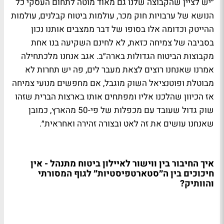
״יש לציין שהקבוצה שלנו גם מאוד מוטה לתחום העסקי כל
הנושא של ערבויות חוק מכר, עולמות ביטוח קבלנים, עולמות
ההייטק וכדומה אלו בסופו של דבר ממצבים אותנו נכון
בסביבה של צמיחה כזאת, לא לחינם השקיעה בנו אחת
מקבוצות הביטוח הגדולות בארה״ב. אגב אנחנו מלכתחילה
אמרנו שאנחנו רוצים לצאת מעבר לים, פה יש תחרות לא
מבוטלת ופוטנציאל השוק מוגבל, אם מחפשים מנועי צמיחה
אז הכיוון שהלכנו אליו ומפתחים אותו בארצות הברית שזהו
שוק גדול שעובד עם מכפלות של פי-50 מהארץ, כמובן
שאנחנו עושים את זה לאט ובצורה זהירה ואחראית״.
איך החיבור בין ווישור לאיילון ביטוח מתנהל - אין
חיכוכים בין ה״סטארטפיסטיות״ לגוף המסורתי
והוותיק?