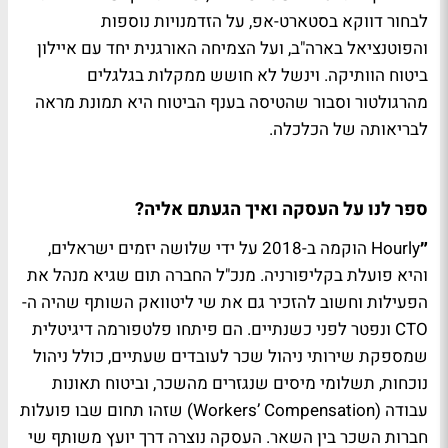
לבחור דווקא בסטארט-אפ, על הזדמנויות נוספות
והפוטנציאל בארה"ב, ועל הצמיחה האורגנית יחד עם איילון
ביטוח הוותיקה. וינשל לא חושש ממקלות בגלגלים
מהרגולטור וסבור שהטיסה בענף הביטוח היא תמונת מראה
לבריאותה של הכלכלה.
ספר לנו על העסקה ואיך הגעתם אליה?
״
Hourly הוקמה ב-2018 על ידי שלושה יזמים ישראלים,
והיא פועלת בקליפורניה. מנכ"ל החברה תום שגיא מנהל את
הפעילות וחשוב להזכיר גם את שי ליטוואק השותף שהיה ה-
CTO ונפטר לפני כשנתיים. הם פיתחו פלטפורמה דיגיטלית
שמספקת שירותי ניהול שכר לעובדים שעתיים, כולל ניהול
נוכחות, תשלומי מיסים שנגזרים מהשכר, וביטוח תאונות
עבודה (Workers’ Compensation) שזהו תחום שבו פועלות
חברות השכר בין השאר. העסקה נוצרה דרך יועץ משותף שי