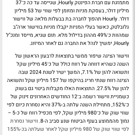
מתמזגת עם חברת הפינטק Hourly, שגייסה עד כה כ־37
מיליון דולר, בעסקת מניות ומזומן לפי שווי של 53 מיליון
דולר. Hourly תהפוך לחברה בת בבעלות מלאה של ווישור
גלובלטק, כאשר בעלי המניות יקבלו מניות בווישור ארה"ב
שמהוות כ־49% מההון בדילול מלא. תום שגיא, מייסד ומנכ"ל
Hourly, ימשיך לנהל את החברה גם לאחר המיזוג.
ווישור הציגה שיפור ממשי בתוצאות לרבעון הראשון של
השנה כשהיא דווחה על רווח כולל של כ־45 מיליון שקל
ותשואה להון של 7.1%, המשך ישיר לשנת 2024 שבה
הציגה רווח שנתי חריג בהיקפו של 157 מיליון שקל ותשואה
להון של 27.5%. התוצאות האלו מקבלות ביטוי גם בשוק
כשמניית ווישור רשמה ב־12 החודשים האחרונים זינוק של
כ־152%, מתחילת השנה עלתה ב-37% והיא נסחרת כיום לפי
שווי שוק של כ־980 מיליון שקל, לפי מכפיל רווח של כ-5 –
נמוך מהממוצע בענף הביטוח שנע סביב ה-8.
ווישור נסחרת
לפי שווי שוק של 980 מיליון שקל לאחר שעלתה בכ-155%