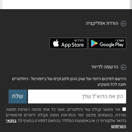
הורדת אפליקציה
הרשמה לדיוור
הירשם לסיכום היומי של שוק ההון ולמבזקים של ביזפורטל - ניוזלטרים
חובה לכל משקיע
אני מאשר קבלת שני ניוזלטרים, אשר כל אחד מהווה רשימת תפוצה
נפרדת, בנושאים סיכום יומי והתראות חמות וקבלת דיוורים פרסומיים
בדואר אלקטרוני ו/ או באמצעות הסלולר בהתאם למפורט בסעיף 10
בתנאי
השימוש