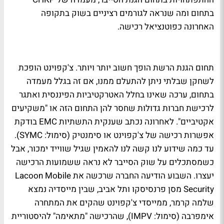
בתחום ומה שנראה לגורמים רציניים בשוק בתקופה
האחרונה כפוטנציאל רכישה.
תחום הגנת הרשת הופך חשוב יותר ויותר. צ'קפוינט הופכת
לשחקן שבלתי ניתן להתעלם ממנו, אם זה בגלל מעמדה
בתחום, ערכה שאינו בחלל האטרקטיביות הפיננסית ואתגר
לרכישת חברות גדולות שחסר להן התחום הזה או "משקיעים
אקטיביים". לאחרונה נכתב שענקית התשתיות EMC בודקת
אפשרות רכישה של צ'קפוינט או סימנטיק (סימול: SYMC).
עד כמה שידוע לנו קשה לנו להאמין שגיל שווייד ימכור, אבל
כשמסתכלים על שוק הסייבר לא נראה ששמועות הרכישה
יעצרו. השבוע הודיעה החברה שרכשה את Lacoon Mobile
Security מסן פרנסיסקו ותל אביב, שבין מייסדיה נמצא
שלמה קרמר, ממייסדי צ'קפוינט שהקים את המתחרה
אימפרבה (סימול: IMPV), שהרכישה "מתאימה" להיסטוריית