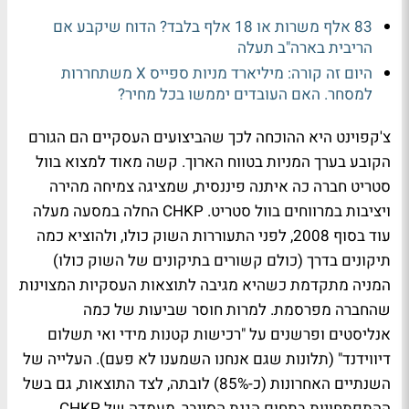
83 אלף משרות או 18 אלף בלבד? הדוח שיקבע אם
הריבית בארה"ב תעלה
היום זה קורה: מיליארד מניות ספייס X משתחררות
למסחר. האם העובדים יממשו בכל מחיר?
צ'קפוינט היא ההוכחה לכך שהביצועים העסקיים הם הגורם
הקובע בערך המניות בטווח הארוך. קשה מאוד למצוא בוול
סטריט חברה כה איתנה פיננסית, שמציגה צמיחה מהירה
ויציבות במרווחים בוול סטריט. CHKP החלה במסעה מעלה
עוד בסוף 2008, לפני התעוררות השוק כולו, ולהוציא כמה
תיקונים בדרך (כולם קשורים בתיקונים של השוק כולו)
המניה מתקדמת כשהיא מגיבה לתוצאות העסקיות המצוינות
שהחברה מפרסמת. למרות חוסר שביעות של כמה
אנליסטים ופרשנים על "רכישות קטנות מידי ואי תשלום
דיווידנד" (תלונות שגם אנחנו השמענו לא פעם). העלייה של
השנתיים האחרונות (כ-85%) לובתה, לצד התוצאות, גם בשל
ההתפתחויות בתחום הגנת הסייבר, מעמדה של CHKP