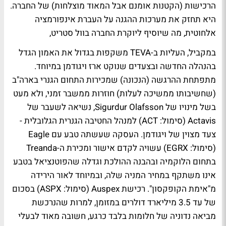
הרכישות (הקטנות אומנם אבל המאוד מוצלחות) של החברה.
היא תחזק את מערכות ההגנה על העברת אינפורמציה
אלחוטית, מה שיוסיף ליוקרת החברה בוול סטריט,
במקביל, העליות ב-TEVA משקפות בגדול את האמון הגדל
בהנהלה החדשה ובצעדים שנוקט ארז ויגודמן במיוחד.
מתפתחת ההרגשה (הנכונה) שמכירות התחום הגנרי בארה"ב
(שחשיבותו ממשיכה לעלות) חוזרות ממשבר זמני, ולא מעט
בשל מינויו של Sigurdur Olafsson, נשיאה לשעבר של
Actavis (סימול: ACT) למנהל החטיבה הגנרית הגלובלית -
צעד מצוין של ויגודמן. העסקה שעשתה טבע עם Eagle
(סימול: EGRX) עשויה לקדם אישור ומכירת ה-Treanda
בתחום הלוקמיה ובהבנה ההולכת וגדלה שהפוטנציאל בטבע
אינו משתקף במחיר המניה שלה, ובמיוחד לאור הירידה
מ"אימת הקופקסון". רכישת Auspex (סימול: ASPX) בסכום
של עד 3.5 מיליארד דולרים במזומן, למרות שהנרכשת
מביאה נדוניה של חלומות בלבד כרגע, חשובה מאוד לבעלי