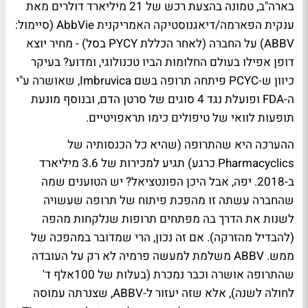
בארה"ב, טמונה בהצעת רכש של 21 מיליארד דולרים מאת
ענקית הפארמה/דיאגנוסטיקה האמריקנית AbbVie (סיימול:
ABBV) על החברה (לאחר הכללת PYCY בסל) - מחיר יוצא
דופן אפילו בעולם החלומות הביו טכנולוגי, ומדוע? בעיקר
כיוון ש-PCYC פיתחה תרופה בשם Imbruvica, שאושרה ע"י
ה-FDA ופועלת נגד 4 סוגים של סרטן הדם, ובנוסף מונעת
תופעות לוואי של טיפולים כימו תראפויטיים.
ההערכה היא שהתרופה (שהיא כל הכנסותיה של
Pharmacyclics כרגע) תגיע למכירות של 3.6 מיליארד
ב-2018. יפה, אבל היכן הפונטציאל? יש הטוענים שמה
שהחברה עשתה זו מהפכת פיתוח של תרופה שעשויה
לשנות את הדרך בה מפתחים תרופות שנלקחות מהפה
(להבדיל מהזרקה). אם זה נכון, הרי שמדובר במהפכה של
ממש. ABBV משלמת למעשה פרמיה לא רק על העובדה
שהתרופה אושרה וכבר נמכרת (בעלות של 100אלף ד'
לחולה לשנה), אלא שזה יעזור ל-ABBV, שצנרתה עמוסה