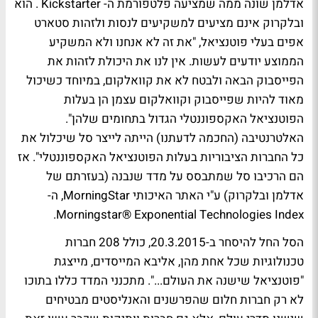
אדלמן שונה ממה שמציעה פלטפורמת ה- Kickstarter . הוא
ובלקרוק אינם מציעים למשקיעים לנסות ולזהות סטארט
אפים בעלי פוטנציאל, "את זה לא אנחנו ולא המשקיע
הממוצע יודעים לעשות. אין לנו את היכולת לזהות את
הפייסבוק הבאה ולבטח לא את קוואלקום, במיוחד כשיכול
מאוד להיות שפייסבוק וקוואלקום עצמן הן בעלות
הפוטנציאל האקספוננטלי הגדול בתחומים שלהן".
האלטרנטיבה (החכמה לדעתנו) הייתה לייצר סל שיכלול את
כל החברות הציבוריות בעלות הפוטנציאל האקספוננטלי". אז
הם הרכיבו סל שמתבסס על מדד שנבנה (בעזרתם של
אדלמן ובלקרוק) ע"י האתר האיכותי MorningStar, ה-
Morningstar® Exponential Technologies Index.
הסל החל להיסחר ב-20.3.2015, כולל 208 חברות
טכנולוגיות שכל אחת מהן, אליבא המייסדים, מייצגת
"פוטנציאל שישנה את העולם...". מתכנני המדד כללו בתוכו
לא רק חברות חלום שהפרשנים והאנליסטים מבטיחים