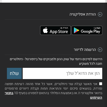
הורדת אפליקציה
הרשמה לדיוור
הירשם לסיכום היומי של שוק ההון ולמבזקים של ביזפורטל - ניוזלטרים
חובה לכל משקיע
אני מאשר קבלת שני ניוזלטרים, אשר כל אחד מהווה רשימת תפוצה
נפרדת, בנושאים סיכום יומי והתראות חמות וקבלת דיוורים פרסומיים
בדואר אלקטרוני ו/ או באמצעות הסלולר בהתאם למפורט בסעיף 10
בתנאי
השימוש