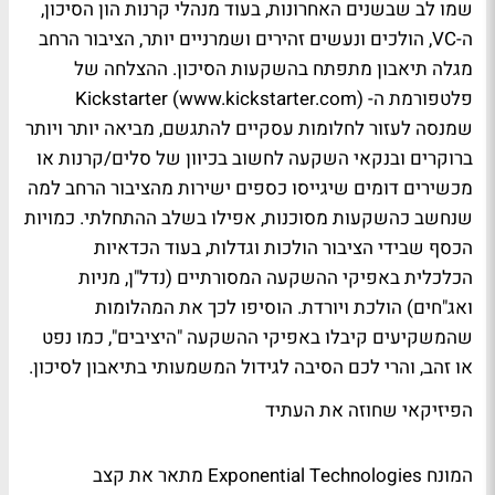
שמו לב שבשנים האחרונות, בעוד מנהלי קרנות הון הסיכון,
ה-VC, הולכים ונעשים זהירים ושמרניים יותר, הציבור הרחב
מגלה תיאבון מתפתח בהשקעות הסיכון. ההצלחה של
פלטפורמת ה- Kickstarter (www.kickstarter.com)
שמנסה לעזור לחלומות עסקיים להתגשם, מביאה יותר ויותר
ברוקרים ובנקאי השקעה לחשוב בכיוון של סלים/קרנות או
מכשירים דומים שיגייסו כספים ישירות מהציבור הרחב למה
שנחשב כהשקעות מסוכנות, אפילו בשלב ההתחלתי. כמויות
הכסף שבידי הציבור הולכות וגדלות, בעוד הכדאיות
הכלכלית באפיקי ההשקעה המסורתיים (נדל"ן, מניות
ואג"חים) הולכת ויורדת. הוסיפו לכך את המהלומות
שהמשקיעים קיבלו באפיקי ההשקעה "היציבים", כמו נפט
או זהב, והרי לכם הסיבה לגידול המשמעותי בתיאבון לסיכון.
הפיזיקאי שחוזה את העתיד
המונח Exponential Technologies מתאר את קצב