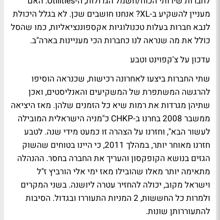
לחברות שירותי הכוח/חשמל הגדולות, ה-Utilities. האם
מעניין להשקיע ב-XL? אנחנו חושבים שכן. לא בגלל היכולת
לנבא חברות בעלות טכנולוגיות אקספוננציאליות, כמו שהסל
כולל את מה שנראה לנו כחברות הכי מעניינות בארה"ב.
עדכון על צ'קפוינט וטבע
שתי החברות ביצעו לאחרונה רכישות, שכנראה הוסיפו
להרגשה המשתפרת של המשקיעים והאנליסטים, ואכן
שתיהן מגרדות את רמות שיא כל הזמנים שלהן. מאז היציאה
ממשבר 2008 בחרנו ב-CHKP כ"מניה הישראלית המובילה
לעשור הבא", וחזרנו על הצהרה זו כמעט מידי שנה. לטבע
חזרנו מאוחר יותר, במהלך 2011, כי היינו בטוחים שהשוק
הגזים בנושא הקופקסון והעריך את החברה בחסר. ההנהלה
מתאימה יותר מאלו שהובילו מאז ימי אלי הורביץ ז"ל
וישראל מקוב, יכולה להחזיר עטרה ליושנה. בשני המקרים
ולמרות כל החששות, 2 המניות התעוררו ובגדול. הסיבות
להתעוררותן שונות.