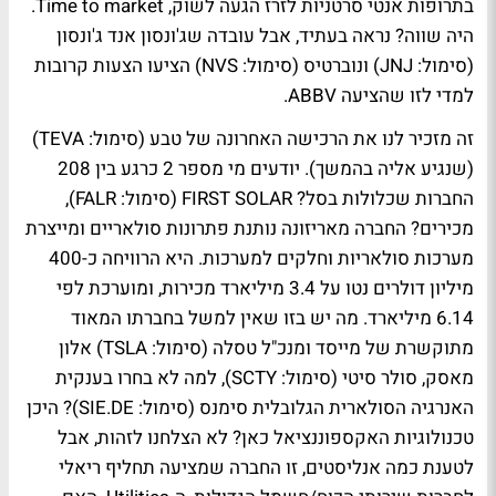
בתרופות אנטי סרטניות לזרז הגעה לשוק, Time to market.
היה שווה? נראה בעתיד, אבל עובדה שג'ונסון אנד ג'ונסון
(סימול: JNJ) ונוברטיס (סימול: NVS) הציעו הצעות קרובות
למדי לזו שהציעה ABBV.
זה מזכיר לנו את הרכישה האחרונה של טבע (סימול: TEVA)
(שנגיע אליה בהמשך). יודעים מי מספר 2 כרגע בין 208
החברות שכלולות בסל? FIRST SOLAR (סימול: FALR),
מכירים? החברה מאריזונה נותנת פתרונות סולאריים ומייצרת
מערכות סולאריות וחלקים למערכות. היא הרוויחה כ-400
מיליון דולרים נטו על 3.4 מיליארד מכירות, ומוערכת לפי
6.14 מיליארד. מה יש בזו שאין למשל בחברתו המאוד
מתוקשרת של מייסד ומנכ"ל טסלה (סימול: TSLA) אלון
מאסק, סולר סיטי (סימול: SCTY), למה לא בחרו בענקית
האנרגיה הסולארית הגלובלית סימנס (סימול: SIE.DE)? היכן
טכנולוגיות האקספוננציאל כאן? לא הצלחנו לזהות, אבל
לטענת כמה אנליסטים, זו החברה שמציעה תחליף ריאלי