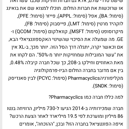
שישנו סדרי עולם, אלא גם חברות וותיקות שכבר עשו זאת
או שרוכשות את חברות החלום. תוכלו למצוא שם את בואינג
(סימול: BA), אפל (סימול: APPL), פייזר (סימול: PFE),
לוקהיד מרטין (סימול: LMT), פייסבוק (סימול: FB),
מיקרוסופט (סימול: MSFT), קוואלקום (סימול: QCOM) ו-
GE. מה שמעלה את הסיכוי שהשינוי האקספוננציאלי הבא,
אם וכאשר יקרה, יתגלה דרך הסל הזה. יותר מכך, ב-XL אין
את "עשר המובילות שמחזיקות יותר מ-50%". הם לקחו את
מאת האחוזים וחילקו ב-208, כך שכל חברה קיבלה 0.48%,
בין אם מדובר בחברה החלום הביו-פרמקולוגיה
מקליפורניהPharmacyclics (סימול: PCYC) לבין סאנדיסק
(סימול: SNDK).
למה כללו חברה כמו Pharmacyclics?
חברה שמכירותיה ב-2014 הגיעו ל-730 מיליון, הרוויחה בנטו
86 מיליון ומוערכת לפי 19.5 מיליארד לאחר הצעת הרכש?
איפה הפונטציאל בחברה הזו? ובכן, "ההוכחה", אומרים