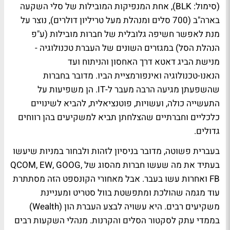
(סימול: BLK), אחת המנפיקות המובילות של סלי השקעה
בארה"ב (700 סלים ומנהלת מעל טריליון דולרים), נוצר על
מנת לאפשר חשיפה גלובלית של חברות מובילות (ע"פ
הנהלת הסל) במגזרים השונים של העברת טכנולוגיה -
מנישת הביג דאטא דרך האחסון והניתוח ועד
הנאנו-טכנולוגיה ואינפורמציית הביו. מדובר בחברות
שהשפעתן מגיעה הרבה מעבר ל-IT. הן משפיעות על
התעשייה כולה, ועשויות, פוטנציאלית, להביא לשינויים
כלכליים וחברתיים שהצלחתן תביא למשקיעים בהן רווחים
גדולים.
בעברית פשוטה, מדובר בניסיון לזהות ולבחור במניות שיעשו
בעתיד את מה שעשו חברות מהסוג של QCOM, EW, GOOG,
FB ואחרות עשו בעבר. אבל מאחורי הקונספט הזה מסתתרת
עוד מגמה שהולכת ומתפשטת בוול סטריט ומעניינת
משקיעים רבים. היא עשויה לבצע העברת הון (Wealth)
בממדי עתק לסקטור הסלים והקרנות. מנהלי השקעות רבים