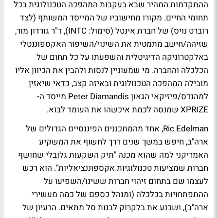
ההתקדמות המהיר שבא בעקבות המהפכה הטכנולוגית בכל
תחומי החיים. מקורו מחישוביו של המייסד המשותף (לצד
רוברט נויס) של חברת אינטל (סימול: INTC), ד"ר גורדון מור,
שזיהה/חישב מתמטית את השינוי/השיפור האקספוננטלי
באלקטרוניקה הדיגיטלית והשפעתו על כל תחום של
הכלכלה והחברה. מי שמעוניין לנסות ולהבין את הכיוון אליו
מובילה המהפכה הטכנולוגית ובאיזה קצב, כדאי שיאזין
למהנדס/פיזיקאי הגאון Peter Diamandis מייסד ה-
XPRIZE שמנסה לכמת איכשהו את העומד לבוא.
Ric Edelman, אחד מהמתכננים הפיננסיים הגדולים של
ארה"ב, חיפש במשך שנים דרך לחשוף את המשקיע
האמריקני למה שהוא מכנה "תיק השקעות גלובלי שחושף
חברות שמציעות טכנולוגיות אקספוננציאליות". הוא רכש
לעצמו שם בתחום זיהוי חברות ששינו/השפיעו על
ההתפתחויות בכלכלה (ומנהל כספם של כמה מעשירי
ארה"ב), ושכנע את בלקרוק לבנות סל מתאים. הרעיון של