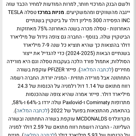
ולשם הבנק המרכזי חותר, למרות המודעות למחיר הכבד שזה
ייגבה מהשווקים ומהמשקיעים.
מניות במרכז
טסלה TESLA
INC הפסידה 300 מיליון דולר על ביטקוין בשנתיים
האחרונות - טסלה מכרה בשנה האחרונה 75% מאחזקות
הביטקוין שלה. בנוסף - החברה גם צופה גידול של מיליארד
דולר בהוצאות כך שהיא תוציא כל שנה 7-9 מיליארד
בשנתיים הבאות (2024-2025) כדי להגדיל את ייצור
הסוללות; אתמול פורד הלכה בעקבות טסלה וגם היא מורידה
מחירים (
לכתבה המלאה
). פייזר PFIZER עוקפת בשורה
התחתונה אבל מורידה תחזית - המניה יורדת. החברה רשמה
רווח מתואם של 1.14 דול רלמניה על הכנסות של 24.3
מיליארד דולר. פייזר אמרה שהיא צופה שההכנסות
מתרופות Comirnaty ו-Paxlovid שלה ירדו ב-64% ו-58%,
בהתאמה, מהתוצאות בפועל של 2022 (
לכתבה המלאה
).
מקדונלדס MCDONALDS עוקפת בשורה התחתונה ובשורה
העליונה - החברה רושמת רווח מתואם של 2.59 דולר למניה
על הכנסות של 5.93 מיליארד דולר (
לכתבה המלאה
). מניית