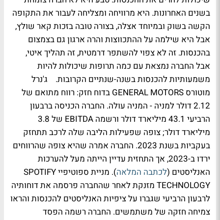
בשנים האחרונות. היא מרוויחה ומצליחה לעבור את התקופה
הקשה בשוק ובמיוחד אצלה, בצורה טובה בזכות קאר שולץ,
אבל היא שילמה על ההתכווצות והרה ארגון גם בצמצום
בהכנסות. זה לא צפוי להשתפר דרמטית, זה תהליך איטי,
אבל החברה נמצאת עם כמה תרופות שיכולות להיות
משמעותיות להכנסות בשנה-שנתיים הקרובות. ג'נרל
מוטורס GENERAL MOTORS בדוח חזק: רווח מתואם של
2.12 דולר למניה - המניה עולה. החברה הכניסה ברבעון
הרביעי 43.1 מיליארד דולר ורשמה EBITDA של 3.8
מיליארד דולר; צופה שפעילות הליבה שלה לרכב תתחזק
בעקביות בשנת 2023. החברה אמרה שהיא צופה שהרווחים
ירדו ב-2023, אך התחזית עדיין הייתה מעל להערכות
האנליסטים (
לכתבה המלאה
). מניית ספוטיפיי SPOTIFY
TECHNOLOGY מזנקת לאחר שהחברה פרסמה את דוחותיה
לרבעון הרביעי שגברו על ציפיות האנליסטים להכנסות והראו
צמיחה חזקה של משתמשים. החברה רשמה הפסד