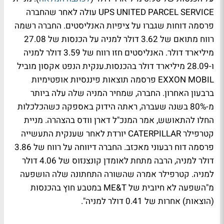
UPS UNITED PARCEL SERVICE עולה לאחר שהחברה
פרסמה דוחות שגברו על ציפיות האנליסטים. החברה רשמה
רווח מתואם של 3.62 דולר למניה על הכנסות של 27.08
מיליארד דולר. האנליסטים חזו רווח של 3.59 דולר למניה
ו-28.09 מיליארד דולר בהכנסות. ​ענקית הנפט אקסון מוביל
EXXON MOBIL פרסמה תוצאות פיננסיות אופטימיות
ברבעון האחרון. החברה, שמחיר המניה שלה עלה ביותר
מ-80% בשנה שעברה, ראתה הידוק באספקה כשהכלכלות
החלו להתאושש, אמר המנכ"ל דארן וודס בהצהרה. מניית
קטרפילר CATERPILLAR יורדת לאחר שענקית התעשייה
פרסמה דוח רבעוני מאכזב. החברה דיווחה על רווח של 3.86
דולר למניה, הרבה מתחת לאומדן קונצנזוס של 4.06 דולר
למניה. קטרפילר אמרה שהשורה התחתונה שלה הושפעה
מ"השפעה לא חיובית של ME&T במטבע חוץ בהכנסות
(הוצאות) אחרות של 0.41 דולר למניה".