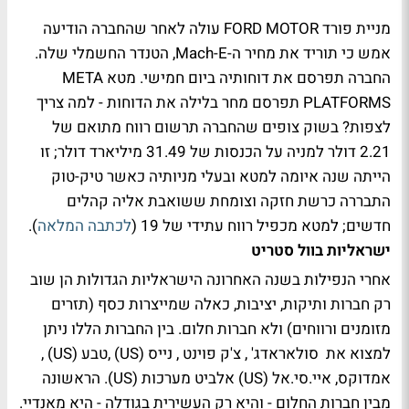
מניית פורד FORD MOTOR עולה לאחר שהחברה הודיעה
אמש כי תוריד את מחיר ה-Mach-E, הטנדר החשמלי שלה.
החברה תפרסם את דוחותיה ביום חמישי. מטא META
PLATFORMS תפרסם מחר בלילה את הדוחות - למה צריך
לצפות? בשוק צופים שהחברה תרשום רווח מתואם של
2.21 דולר למניה על הכנסות של 31.49 מיליארד דולר; זו
הייתה שנה איומה למטא ובעלי מניותיה כאשר טיק-טוק
התבררה כרשת חזקה וצומחת ששואבת אליה קהלים
חדשים; למטא מכפיל רווח עתידי של 19 (
לכתבה המלאה
).
ישראליות בוול סטריט
אחרי הנפילות בשנה האחרונה הישראליות הגדולות הן שוב
רק חברות ותיקות, יציבות, כאלה שמייצרות כסף (תזרים
מזומנים ורווחים) ולא חברות חלום. בין החברות הללו ניתן
למצוא את סולאראדג' , צ'ק פוינט , נייס (US) ,טבע (US) ,
אמדוקס, איי.סי.אל (US) אלביט מערכות (US). הראשונה
מבין חברות החלום - והיא רק העשירית בגודלה - היא מאנדיי.