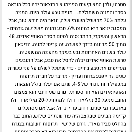
סטריט, ולכן המשקיעים הפנימו שהתוצאות יהיו ככל הנראה
בסדר והמניה משתוללת. מניית טבע עולה היום. המניה
עלתה 70% מהשפל השנתי שלה, ינואר היה חודש טוב, אבל
מפסגת ינואר היא במינוס 6%. טבע נהנית משלושה גורמים -
הראשון והעיקרי, ההתכנסות לסיום הסדר האופיואידים. 48
מתוך 50 מדינות בדרך לפשרה. זה קריטי למניה. הדיכאון
שלה בשנים האחרונות נבע בעיקר מהעננה המשפטית.
פרשת האופיואידים יכלה לחסל את טבע, אבל התובעים
מעדיפים את טבע בחיים - כדי שתוכל לשלם על פני עשרות
שנים. זה ייפגע ברווח ועדיין - מדובר על חברת תרופות
במכפיל רווח נוכחי של 4-5, שגם אם יעלה בגלל הוצאות
האופיואידים הוא חד ספרתי. גורם שני חיובי הוא צמצום
החוב. ממעל 30 מיליארד דולר למתחת ל-20 מיליארד דולר
בארבע וחצי שנים. החוב עדיין גדול, אבל אם מסתכלים
קדימה מבינים שבקצב הזה עוד שנתיים שלוש, החוב כבר
בהחלט סביר מאוד. גורם שלישי - תרופות חשובות בצנרת
שיכולות להרים את ההכנסות. טבע היא לא חברה צומחת