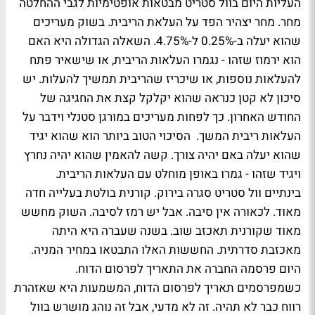
העליות היום בוול סטריט מבטאות אופטימיות לגבי ההחלטה
מחר. מחר יצהיר הפד על העלאת הריבית. בשוק מעריכים
שהוא יעלה ב-0.25% ל-4.75%. השאלה הגדולה היא האם
הוא ירמוז שזהו - נגמרו העלאות הריבית, או שישאיר פתח
להעלאות נוספות, או שיכריז שהריבית תמשיך להעלות. יש
סיכון לא קטן כנראה שהוא יקלקל קצת את החגיגה של
החודש האחרון. כך לפחות מעריכים במורגן סטנלי וידבר על
העלאות ריבית המשך. הסיכוי הטוב ביותר הוא שהוא יגיד
שהוא יעלה באם יהיה צורך. קשה להאמין שהוא יהיה נחרץ
ויגיד שזהו - גמרו באופן מוחלט עם העלאות הריבית.
בינתיים וול סטריט סגרה בירוק. קורנית בולטת בעלייה חדה
מאוד. לכאורה אין סיבה. אבל יש רמז לסיבה. השוק מחשש
מאוד שקורנית תאכזב שוב. בשנה שעברה היא היתה
מאכזבת סדרתית. החששות האלו התבטאו במחיר המניה.
היום פרסמה החברה את התאריך לפרסום הדוח.
כשמפרסמים תאריך לפרסום הדוח, המשמעות היא שאזהרת
רווח כבר לא תהיה. זה לא מדעי, אבל זה נוהג מושרש בוול