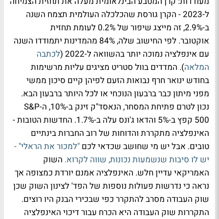
מעודדות: קרן המטבע הבינלאומית מעלה את תחזית הצמיחה
ל-2023 - הקרן גורסת שהכלכלה העולמית תצמח השנה
ב-2.9%, זה מייצג שיפור של 0.2% לעומת תחזית
אוקטובר. לפי החישוב שלה, 84% מהמדינות יתמודדו השנה
עם אינפלציה נמוכה יותר בהשוואה ל-2022 (
לכתבה
המלאה
). המדדים בוול סטריט מציגים עליות מרשימות
בחודש ינואר חרף נבואות הזעם לפיהן קיים סיכון ממשי
מפני מיתון כבר ברבעון הנוכחי או לכל היותר ברבעון הבא.
נכון לטרם פתיחת המסחר, הנאסד"ק זינק ב-10%, ה-S&P
500 קפץ ב-5% והדאו ג'ונס עלה ב-1.7%. החדשות הטובות -
האינפלציה מתקררת והדוחות של רוב החברות בינתיים
טובים. אבל יש מי שחושב שכדאי לכם
"למכור את הראלי" -
יש לו סיבות שנשמעות נכונות, שווה לקרוא.
השוק
האמריקאי עדיין חלש. האינפלציה אמנם יורדת כמצופה אך
נראה כי נדרשות פעולות נוספות של הפד' לצינון השוק שכן
שוק העבודה מסרב להתקרר כפי שבכירי הבנק היו רוצים.
התקררות שוק העבודה היא הכרח עבור דיכוי האינפלציה