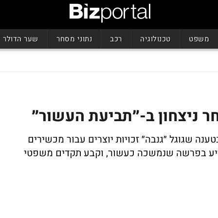
משפט
טכנולוגיה
רכב
נתוני מסחר
שער הדולר
ר ניצחון ב-״תביעת העשור״
כ-9 מיליארד דולר בטענה שגוגל ״גנבה״ זכויות יוצרים עבור מכשירים
ריע בפרשה שנמשכה כעשור, וקבע תקדים משפטי