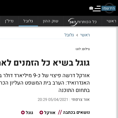
הירשמו
ראשי
שוק ההון
גלובל
נדל"ן
כל הכותרות
ראשי
גלובל
צילום: לוגו
גוגל בשיא כל הזמנים לאח
אורקל דרשה פיצוי של 
האנדרואיד: הערב בית המשפט העליון הכ
בתחום התוכנה
אור צרפתי
05/04/2021 20:29
|
נושאים בכתבה
אורקל
גוגל