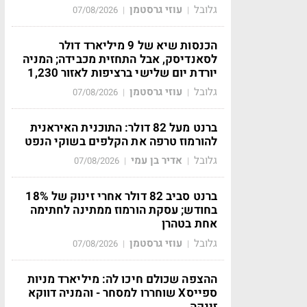
גלובל
עוזי גרסטמן
07/08/2026
|
|
הכנסות שיא של 9 מיליארד דולר
לסאנדיסק, אבל התחזית מכבידה; המניה
יורדת יום שלישי ברציפות לאזור 1,230
גלובל
עוזי גרסטמן
07/08/2026
|
|
ברנט מעל 82 דולר: התוכנית האיראנית
להורמוז טרפה את הקלפים בשוקי הנפט
גלובל
אדיר בן עמי
07/08/2026
|
|
ברנט סביב 82 דולר אחרי זינוק של 18%
בחודש; עסקת הורמוז ממתינה לחתימה
אחת בטהרן
גלובל
עוזי גרסטמן
07/08/2026
|
|
ההצפה שכולם חיכו לה: מיליארד מניות
ספייסX שוחררו למסחר - והמניה דווקא
זינקה