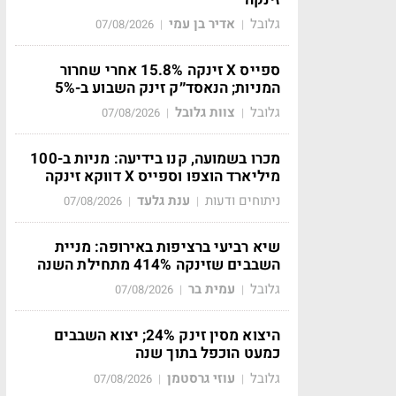
גלובל
אדיר בן עמי
07/08/2026
|
|
ספייס X זינקה 15.8% אחרי שחרור
המניות; הנאסד״ק זינק השבוע ב-5%
גלובל
צוות גלובל
07/08/2026
|
|
מכרו בשמועה, קנו בידיעה: מניות ב-100
מיליארד הוצפו וספייס X דווקא זינקה
ניתוחים ודעות
ענת גלעד
07/08/2026
|
|
שיא רביעי ברציפות באירופה: מניית
השבבים שזינקה 414% מתחילת השנה
גלובל
עמית בר
07/08/2026
|
|
היצוא מסין זינק 24%; יצוא השבבים
כמעט הוכפל בתוך שנה
גלובל
עוזי גרסטמן
07/08/2026
|
|