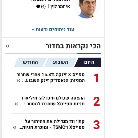
|
איתמר לוין
(4)
עוד ניתוחים ודעות
הכי נקראות במדור
היום
השבוע
החודש
1
ספייס X זינקה 15.8% אחרי שחרור
המניות; הנאסד״ק זינק השבוע...
2
ההצפה שכולם חיכו לה: מיליארד
מניות ספייסX שוחררו למסחר -...
3
קת׳י ווד מגדילה את ההימור על
ספייסX ו־TSMC - ומוכרת מניות...