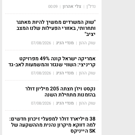
נדל"ן
צלי אהרון
00:09
|
|
"שוק המשרדים ממשיך להיות מאתגר
ותחרותי, באזורי הפעילות שלנו המצב
יציב"
שוק ההון
מנדי הניג
07/08/2026
|
|
אמריקה ישראל קונה 49% מפרויקט
קריניצי: השווי שנגזר והמשמעות לאב-גד
שוק ההון
מנדי הניג
07/08/2026
|
|
נקסט ויז'ן חצתה 205 מיליון דולר
בהזמנות מתחילת השנה
שוק ההון
מנדי הניג
07/08/2026
|
|
38 מיליארד דולר למפעלי זיכרון חדשים:
למה דווקא מיקרון נהנית מההשקעה של
SK הייניקס