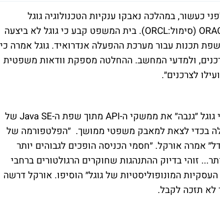
 כעשור, במהלכה נאבקו ענקיות הטכנולוגיה גוגל
GOOGLE (סימול:GOOG) ואורקל ORACLE CORP (סימול:ORCL). בית המשפט קבע כי גוגל לא ביצעה
שפת תכנות עבור מערכת ההפעלה אנדרואיד. גוגל אמרה כי
רכנים, ולמדעי המחשב. ההחלטה מספקת וודאות משפטית
ילו לצרכנים״.
במאבק שמוערך במיליארדים, אורקל טענה כי גוגל ״גנבה״ את ממשקי ה-API מתוך שפת ה-Java SE של
לה בכדי לצאת למאבק משפטי ממושך. ״הפלטפורמה של
דל״ אמרה אורקל. ״חסמי הכניסה הופכים לגבוהים יותר
ר... זוהי בדיוק ההתנהגות שחוקרים הרגולטורים ברחבי
עסקיות המונופוליסטיות של גוגל״ הוסיפו. אורקל דרשה