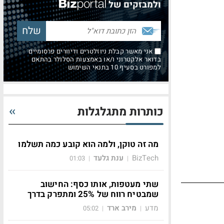
ולמבזקים של
אני מאשר קבלת ניוזלטרים ודיוורים פרסומיים
בדואר אלקטרוני ו/או באמצעות הסלולר בהתאם
למפורט בסעיף 10 בתנאי השימוש
כותרות מתגלגלות
מה זה טוקן, ולמה הוא קובע כמה תשלמו
BizTech
ענת גלעד
01:03
|
|
שתי מעטפות, אותו כסף: החישוב
שמבטיח רווח של 25% ומתפרק בדרך
מדע
מירב ארד
05:02
|
|