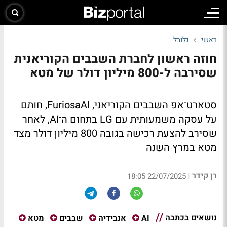
ראשי
גלובל
חוזה ראשון לחברת השבבים הקוריאנית
שסירבה ל-800 מיליון דולר של מטא
סטארט־אפ השבבים הקוריאני, FuriosaAI, חותם
על עסקה משמעותית עם LG בתחום ה־AI, לאחר
שסירב להצעת רכישה בגובה 800 מיליון דולר מצד
מטא במרץ השנה
רן קידר
|
22/07/2025 18:05
נושאים בכתבה
AI
אנבידיה
שבבים
מטא