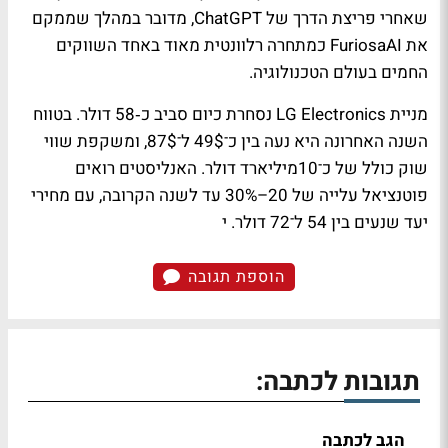
שאחרי פריצת הדרך של ChatGPT, מדובר במהלך שממקם
את FuriosaAI כמתחרה רלוונטית מאוד באחד השווקים
החמים בעולם הטכנולוגיה.
מניית LG Electronics נסחרת כיום סביב כ‑58 דולר. בטווח
השנה האחרונה היא נעה בין כ־49$ ל־87$, ומשקפת שווי
שוק כולל של כ־10מיליארד דולר. האנליסטים רואים
פוטנציאל עלייה של 20–30% עד לשנה הקרובה, עם מחירי
יעד שנעים בין 54 ל־72 דולר. י
הוספת תגובה
תגובות לכתבה:
הגב לכתבה