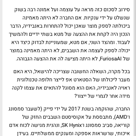
סירוב לסכום כזה מראה על עוצמה ועל אמונה רבה בשוק
שנשלט על ידי ענקיות. אם החברה לא היתה מאמינה
ביכולתה לספק מוצר שאכן יכול להתחרות באנבידיה, הדבר
הנכון היה לקחת את ההצעה של מטא בשתי ידיים ולהמשיך
לעבוד. ומהצד השני, אם מטא, שמעוניינת לבדוק כיצד היא
יכולה לספק לעצמה את השבבים, לא היתה מאמינה במוצר
של FuriosaAI, לא היתה מציעה לה את ההצעה הגבוהה.
בכל מקרה, השאלה החשובה שצריכה להישאל, היא האם
מעבר ליכולתו של הסטארט אפ לייצר חלופה טכנולוגית
ראויה לאנבידיה, האם הוא מסוגל להתאים את עצמו לקנה
מידה אחר לגמרי של ייצור?
החברה, שהוקמה בשנת 2017 על ידי פייק (לשעבר סמסונג
ו־AMD), מתבססת על אקוסיסטם השבבים החזק של
קוריאה, סביב סמסונג ו־SK Hynix, ונהנית מגישה לכוח אדם
איכותי, שרשראות אספקה ומענקים ממשלתיים. בעידן