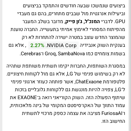
ביצועים שנמשכו שבעה חודשים והתמקד בביצועים
וביעילות אנרגטית מול שבבים מתחרים, בהם גם מעבדי
GPU. לדברי
המנכ"ל, ג'ון פייק
, מדובר בשלב המעבר
מהפיתוח המסחרי לאימוץ אמיתי בתעשייה. החברה טוענת
שהמוצר החדש עוצב במטרה ישירה להתחרות לא רק
בענקית השוק אנבידיה
, אלא גם
2.27%
NVIDIA Corp.
בשמות צומחים כמו Groq, SambaNova ו־Cerebras.
במסגרת השותפות, החברות יקימו תשתית משותפת שתהיה
לא רק בשימוש פנימי של LG, אלא גם מול לקוחות חיצוניים.
פלטפורמת ChatExaone, אשר פותחה כעוזר ארגוני פנימי
ל־LG, צפויה להיות מונגשת גם ללקוחות גלובליים בזכות
שיתוף הפעולה הזה. השוק הקוריאני רואה ב־EXAONE את
עמוד התווך של האקו־סיסטם המקומי של בינה מלאכותית,
ו־FuriosaAI מציבה את עצמה כספק מרכזי לתשתית
החישוב הזו.