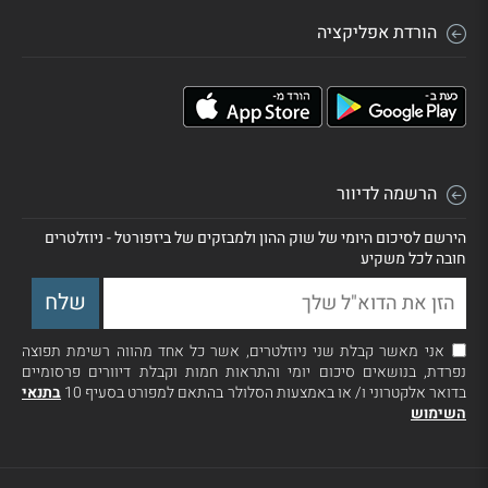
הורדת אפליקציה
הרשמה לדיוור
הירשם לסיכום היומי של שוק ההון ולמבזקים של ביזפורטל - ניוזלטרים
חובה לכל משקיע
אני מאשר קבלת שני ניוזלטרים, אשר כל אחד מהווה רשימת תפוצה
נפרדת, בנושאים סיכום יומי והתראות חמות וקבלת דיוורים פרסומיים
בדואר אלקטרוני ו/ או באמצעות הסלולר בהתאם למפורט בסעיף 10
בתנאי
השימוש