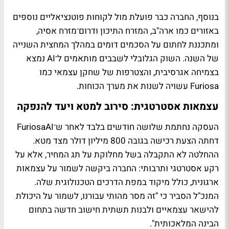
בנוסף, החברה כבר פועלת מול לקוחות פוטנציאליים נוספים
באזורים כמו ארה"ב, המזרח התיכון ודרום־מזרח אסיה,
ומתכננת לחתום על הסכמים דומים במהלך המחצית השנייה
של השנה. השוק הגלובלי לשבבים מותאמים ל־AI נמצא
בצמיחה אגרסיבית, והצטרפות של שחקן עצמאי כמו
Furiosa עשויה לשנות את מערך הכוחות.
עצמאות אסטרטגית: סירוב למטא ויעד להנפקה
העסקה נחתמת שלושה חודשים בלבד לאחר ש־FuriosaAI
דחתה הצעת רכישה בגובה 800 מיליון דולר מצד מטא.
ההחלטה לא התקבלה בשל מחלוקת על תג המחיר, אלא על
רקע אסטרטגי ותרבותי: החברה ביקשה לשמור על עצמאות
ארגונית, כולל מיקוד במפת הדרכים הטכנולוגית שלה.
המנכ"ל הסביר כי "זה מסר מהותי עבורנו, לשמור על היכולת
להישאר עצמאיים ולבנות תשתית חישוב חדשה בתחום
הבינה המלאכותית".