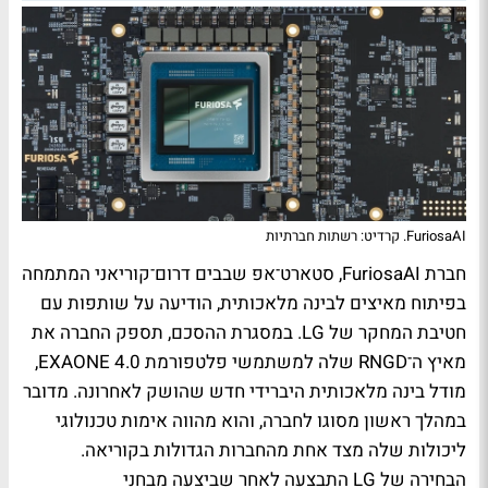
FuriosaAI. קרדיט: רשתות חברתיות
חברת FuriosaAI, סטארט־אפ שבבים דרום־קוריאני המתמחה
בפיתוח מאיצים לבינה מלאכותית, הודיעה על שותפות עם
חטיבת המחקר של LG. במסגרת ההסכם, תספק החברה את
מאיץ ה־RNGD שלה למשתמשי פלטפורמת EXAONE 4.0,
מודל בינה מלאכותית היברידי חדש שהושק לאחרונה. מדובר
במהלך ראשון מסוגו לחברה, והוא מהווה אימות טכנולוגי
ליכולות שלה מצד אחת מהחברות הגדולות בקוריאה.
הבחירה של LG התבצעה לאחר שביצעה מבחני