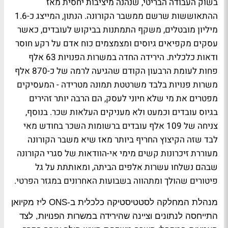
בשוק העבודה הבריטי, שנהנה מיציבות יחסית מאז
ההתאוששות שרשם ממשבר הקורונה. הנתון, המייצג כ-1.6
מיליון מובטלים, משקף התמתנות בביקוש לעובדים, כאשר
עסקים מקפיאים גיוסים ומצמצמים כוח אדם על רקע חוסר
ודאות כלכלית. הירידה החדה במשרות הפנויות 63 אלף
פחות לעומת הרבעון הקודם שהגיעה לרמה של כ-870 אלף
משרות פנויות בלבד משרטטת תמונה מטרידה - המעסיקים
מפטרים את מי שלא חיוני לעסק, הם הרבה יותר זהירים
בגיוס עובדים וכמעט ולא מעניקים העלאות שכר. בנוסף,
צניחה של 109 אלף עובדים ברשומות השכר בחודש מאי
לבד שזה הקיצוץ החריף ביותר מאז שיא משבר הקורונה
מעוררת זיכרונות קשים מימי אי-הוודאות של סגרי הקורונה
שבהם נשלחו עשרות אלפים הביתה, ומאותתת על גל
פיטורים שהולך ומתהווה בשבועות האחרונים במגזר הפרטי.
מנהלת המחלקה לסטטיסטיקה כלכלית ב-ONS ליז מקיואן
התייחסה לנתונים וציינה שהירידה במשרות הפנויות, לצד