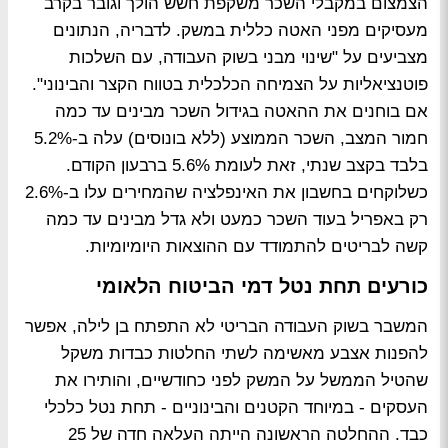
הצמצום במקבלי השכר משקפת חשש הולך וגובר בקרב
מעסיקים מפני האטה כללית במשק. לדבריה, הנתונים
מצביעים על "שינוי מבני בשוק העבודה, עם השלכות
פוטנציאליות על הצמיחה הכלכלית בטווח הקצר והבינוני".
אם בוחנים את ההאטה בגידול השכר מבינים עד כמה
חמור המצב, השכר הממוצע (ללא בונוסים) עלה ב-5.2%
בלבד בקצב שנתי, זאת לעומת 5.6% ברבעון הקודם.
כשלוקחים בחשבון את האינפלציה שהמחירים עלו ב-2.6%
רק באפריל בעוד השכר כמעט ולא גדל מבינים עד כמה
קשה לבריטים להתמודד עם ההוצאות היומיומיות.
כורעים תחת נטל דמי הביטוח הלאומי
המשבר בשוק העבודה הבריטי לא התפתח בן לילה, אפשר
להפנות אצבע מאשימה לשתי החלטות כבדות משקל
שהטיל הממשל על המשק לפני כחודשיים, והותירו את
העסקים - במיוחד הקטנים והבינוניים - תחת נטל כלכלי
כבד. ההחלטה הראשונה הייתה העלאה חדה של 25