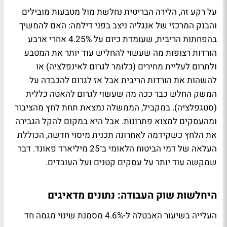
על רקע זה, הלירה הבריטית נחלשת מול מטבעות מובילים
והבנק המרכזי של אנגליה ניצב בפני דילמה: האם להמשיך
בהפחתות הריבית, שעומדת כיום על 4.25% אחרי ארבע
הורדות רצופות מה שעשוי להחליש עוד יותר את המטבע
ולתרום לעליית מחירים (כלומר לגרום לאינפלציה) או
להשהות את הורדות הריבית אבל אז לגרום להכבדה על
המשק החלש כבר ככה מה שעשוי לגרום להאטה כללית
(סטגפלציה). במקביל, הממשלה נמצאת תחת לחץ מהציבור
ומהעסקים למצוא פתרונות. אבל היא במקום להקל הגבירה
את הלחץ כשקידמה לאחרונה תכנית מיסוי חדשה, הכוללת
העלאה של דמי הביטוח הלאומי ב־25 מיליארד פאונד. דבר
שמקשה עוד יותר על עסקים קטנים ועל העובדים.
היחלשות שוק העבודה: נתונים מדאיגים
העלייה בשיעור האבטלה ל-4.6% מסמנת שינוי מגמה חד