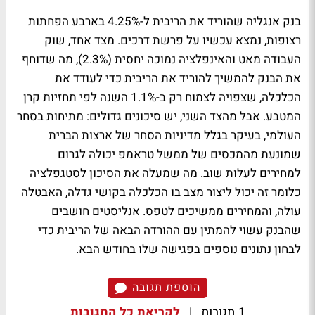
בנק אנגליה שהוריד את הריבית ל-4.25% בארבע הפחתות
רצופות, נמצא עכשיו על פרשת דרכים. מצד אחד, שוק
העבודה מאט והאינפלציה נמוכה יחסית (2.3%), מה שדוחף
את הבנק להמשיך להוריד את הריבית כדי לעודד את
הכלכלה, שצפויה לצמוח רק ב-1.1% השנה לפי תחזיות קרן
המטבע. אבל מהצד השני, יש סיכונים גדולים: מתיחות בסחר
העולמי, בעיקר בגלל מדיניות הסחר של ארצות הברית
שמונעת מהמכסים של ממשל טראמפ יכולה לגרום
למחירים לעלות שוב. מה שמעלה את הסיכון לסטגפלציה
כלומר זה יכול ליצור מצב בו הכלכלה בקושי גדלה, האבטלה
עולה, והמחירים ממשיכים לטפס. אנליסטים חושבים
שהבנק עשוי להמתין עם ההורדה הבאה של הריבית כדי
לבחון נתונים נוספים בפגישה שלו בחודש הבא.
הוספת תגובה
1 תגובות
|
לקריאת כל התגובות