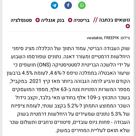
נושאים בכתבה
סטגפלציה
בריטניה
בנק אנגליה
צילום: vwalakte, FREEPIK
שוק העבודה הבריטי, עמוד התווך של הכלכלה מציג סימני
היחלשות דרמטיים ומעורר דאגה. נתונים שפורסמו השבוע
על ידי הלשכה הבריטית לסטטיסטיקה (ONS) חושפים כי
שיעור האבטלה בממלכה טיפס ל-4.6%, לעומת 4.5% ברבעון
הקודם והגיע לרמה הגבוהה ביותר מאז קיץ 2021. במקביל,
מספר המשרות הפנויות צנח ב-63 אלף, מספר המועסקים
בשכר התכווץ ב-109 אלף בחודש מאי בלבד, וקצב גידול
השכר הממוצע התמתן ל-5.2% בקצב שנתי, לעומת ציפיות
של 5.3% נתונים שמעידים על היחלשות דרמטית בשוק
העבודה - פחות גיוס עובדים, פיטורים נרחבים ותשלום שכר
שלא תואם לעליית המחירים במשק.