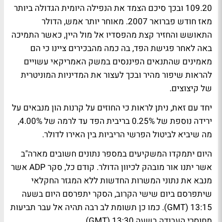
109.20 ובכך סיכם הצמד את הנפילה היומית הגדולה ביותר
מאז חודש פברואר 2007. מאוחר יותר אמש, הדולר
התאושש והחזיר קצת מהפסדיו אל מול היין, כאשר התמיכה
באה לאחר פגישת הפד, בה כמה מהבכירים ציינו כי הם
מאמינים שהתנאים הפיננסים במשק האמריקאי עשויים
להראות שיפור מהיר ובכך לעצור את המדיניות המוניטרית
של קיצוצים.
יחד עם זאת, ניתן לראות כי החוזים על קרנות הון מנבאים על
ירידה נוספת של 0.25% בריבית הפד עד לרמה של 4.00%,
מה שיביא לביטול הפרשי הריביות בין האירו לדולר.
היום יתמקדו המשקיעים במספר נתונים חשובים מארה"ב
אשר יתנו אור מובהק לכיוון הדולר. קודם כל, סקר ADP אשר
מנבא את נתוני המשרות החדשות ללא המגזר החקלאי
שיתפרסם ביום שישי הקרוב, הסקר יתפרסם היום בשעה
13:15 (GMT). כמו כן תשומת לב רבה תהיה אל עבר תביעות
מחוסרי העבודה בשעה 13:30 (GMT).