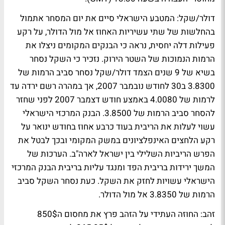
דולר/שקל:
המטבע הישראלי סיים את יום המסחר אתמול
בהחלשות של שתי עשיריות האחוז אל מול הדולר, על רקע
פעילות דלה יחסית, נראה כי הבנקים המקומים ניצלו את
הרמות הנמוכות של השטר הירוק. נזכיר כי השקל נסחר
בשיא של 9 שנים הצמד דולר/שקל נסחר סביב הרמות של
3.8300 ב30 לחודש נובמבר 2007, אך במהרה רשם ירדה עד
לרמות של 4.0080 באמצע חודש דצמבר 2007 לפני שחזר
להסחר סביב הרמות של 3.8500. הבנק המרכזי הישראלי
עשוי לעלות את הריבית בעוד כרבע אחוז בחודש ינואר על
רקע הלחצים האינפלציונים במשק המקומי ובכך לבטל את
הפרש הריביות השלילי בין ישראל לארה"ב. הערכות של
המשך ירידות בריבית הפד ומנגד עליות בריבית הבנק המרכזי
הישראלי עשויות לחזק את השקל. כעת נסחר השקל סביב
הרמות של 3.8350 אל מול הדולר.
זהב:
החוזה העתידי על הזהב פרץ את מחסום ה850$