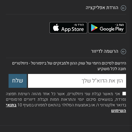
הורדת אפליקציה
הרשמה לדיוור
הירשם לסיכום היומי של שוק ההון ולמבזקים של ביזפורטל - ניוזלטרים
חובה לכל משקיע
אני מאשר קבלת שני ניוזלטרים, אשר כל אחד מהווה רשימת תפוצה
נפרדת, בנושאים סיכום יומי והתראות חמות וקבלת דיוורים פרסומיים
בדואר אלקטרוני ו/ או באמצעות הסלולר בהתאם למפורט בסעיף 10
בתנאי
השימוש