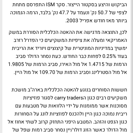
הביקוש והיצע בסקטור הייצור. סקר ISM התפרסם מתחת
לצפי של 50.7 נק' ונעמד על 47.7 נק' בלבד, הרמה הנמוכה
ביותר מאז חודש אפריל 2003.
לכן, התוצאה מדגישה את ההאטה הכלכלית הסוררת במשק
האמריקאי ומעלה את ציפיות המשקיעים כי הפדרל רזרב
ימשיך במדיניות המוניטרית של קיצוצים ויוריד את הריבית
בעוד 0.25% לפחות כבר החודש. כעת נסחר הדולר סביב
הרמות של 1.4715 אל מול האירו, סביב הרמות של 1.9805
אל מול הסטרלינג וסביב הרמות של 109.70 אל מול היין.
חששות הסוחרים בנוגע להאטה הכלכלית בארה"ב מושכת
משקיעים רבים כגון הcarry traders לסגור פוזיציות
מסוכנות אשר ממומנות על ידי הלוואות של מטבעות עם
ריבית נמוכה כגון היין ולהכנס לפוזציות לונג על הסחורות
כגון הנפט והזהב. המטבע היפני התחזק קרוב לשתי אחוז אל
מול הדולר כאשר הזוג דולר/יין נסחר סביב רמות שפל של