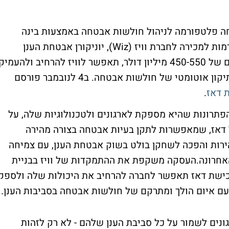
הישראלית דאז (Dazz), שפיתחה פלטפורמה לניהול חולשות אבטחה באמצעות בינה
מלאכותית ואוטומציה, נמצאת בשיחות מתקדמות למכירה לחברת וויז (Wiz), יוניקורן אבטחת הענן
הישראלית. עסקה זו, שצפויה להסתכם בסכום של 450-550 מיליון דולר, תאפשר לוויז להרחיב ולהעמיק
את יכולותיה בתחום אבטחת הענן, במיוחד בתיקון אוטומטי של חולשות אבטחה. ב4 לנובמבר פורסם
 דאז
.
פתרונות שהיא מספקת לארגונים ולטכנולוגיות שלה, על
 דאז, שמאפשרות לתקן בעיות אבטחה בצורה מהירה
-2021, דאז צמחה במהירות והפכה לשחקן בולט בשוק אבטחת הענן, עם צמיחה
סות השנתיות (ARR) בשנה האחרונה.העסקה משקפת את ההתמקדות של וויז בבניית
כישת דאז תאפשר לחברה להרחיב את היכולות שלה ולספק
 עם איום הולך ומתרקם של חולשות אבטחה בסביבות הענן.
ונים לשמור על כל סביבת הענן שלהם - לא רק לזהות