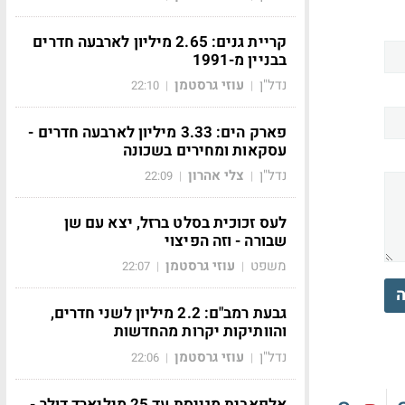
קריית גנים: 2.65 מיליון לארבעה חדרים
בבניין מ-1991
נדל"ן
עוזי גרסטמן
22:10
|
|
פארק הים: 3.33 מיליון לארבעה חדרים -
עסקאות ומחירים בשכונה
נדל"ן
צלי אהרון
22:09
|
|
לעס זכוכית בסלט ברזל, יצא עם שן
שבורה - וזה הפיצוי
משפט
עוזי גרסטמן
22:07
|
|
ה
גבעת רמב"ם: 2.2 מיליון לשני חדרים,
והוותיקות יקרות מהחדשות
נדל"ן
עוזי גרסטמן
22:06
|
|
אלפאבית מגייסת עד 25 מיליארד דולר -