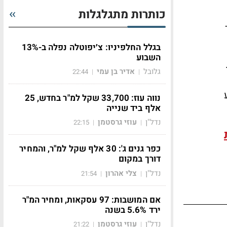
כותרות מתגלגלות
בגלל החלפיניו: צ׳יפוטלה נפלה ב-13%
השבוע
גלובל
אדיר בן עמי
22:44
|
|
נווה עוז: 33,700 שקל למ"ר בחדש, 25
אלף ביד שנייה
נדל"ן
עוזי גרסטמן
22:15
|
|
כפר גנים ג': 30 אלף שקל למ"ר, והמחיר
דורך במקום
נדל"ן
צלי אהרון
21:54
|
|
אם המושבות: 97 עסקאות, ומחיר המ"ר
ירד 5.6% בשנה
נדל"ן
עוזי גרסטמן
21:22
|
|