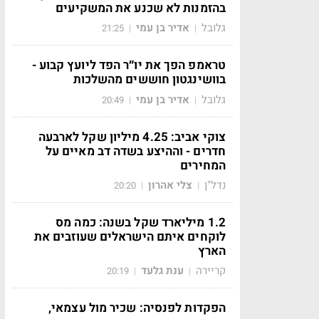
בהזמנות לא שכנע את המשקיעים
גלובל
אדיר בן עמי
21:25
|
|
טראמפ הפך את יו״ר הפד ליועץ קבוע -
בוושינגטון חוששים מהשלכות
גלובל
אדיר בן עמי
20:49
|
|
צוקי אביב: 4.25 מיליון שקל לארבעה
חדרים - וההיצע בשדה דב מאיים על
המחירים
נדל"ן
צלי אהרון
20:20
|
|
1.2 מיליארד שקל בשנה: כמה מס
לוקחים איתם הישראלים שעוזבים את
הארץ
קריירה
ענת גלעד
20:19
|
|
הפקדות לפנסיה: שכיר מול עצמאי,