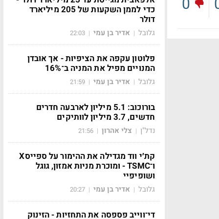
0
כדי לממן השקעות של 205 מיליארד
דולר
גלובל
אדיר בן עמי
22:03
|
|
פלוטון עקפה את הציפיות - אך אובדן
המנויים מפיל את המניה ב־16%
גלובל
אדיר בן עמי
21:59
|
|
בורוכוב: 5.1 מיליון לארבעה חדרים
חדשים, 3.7 מיליון לוותיקים
נדל"ן
צלי אהרון
21:56
|
|
קת׳י ווד מגדילה את ההימור על ספייסX
ו־TSMC - ומוכרת מניות אמזון, גוגל
ושופיפיי
גלובל
אדיר בן עמי
20:27
|
|
די־ווייב פספסה את התחזיות - הזינוק