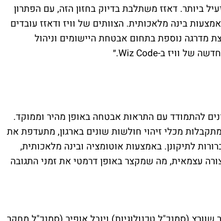
עיל ביותר. דאזז משתלבת בדיוק בחזון הזה, עם הפתרון
צעות בינה מלאכותית. הצוותים של וויז ודאזז עובדים
צת מדרגה נוספת בתחום אבטחת היישומים וניהול
וויז ב-Wiz Code.״
ים להתמודד עם התראות אבטחה באופן מהיר וממוקד.
קבלות מכלי זיהוי חולשות שונים בארגון, מתעדפת את
רות לתיקונן. באמצעות אוטומציה ובינה מלאכותית,
ה עצמאית, מה שמקצר באופן דרמטי את זמני התגובה
 שוורץ (סמנכ"ל טכנולוגיות) ויובל אופיר (סמנכ"ל מחקר