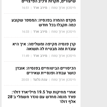
שיעורים, תקרות ורכיב הפיצויים
חיסכון ארוך טווח
מירב ארד
16:51
|
|
מקדם ההמרה בפנסיה: המספר שקובע
כמה תקבלו בכל חודש
חיסכון ארוך טווח
מירב ארד
16:33
|
|
קרן פנסיה מקיפה ומשלימה: איך היא
עובדת ומה מבטיח לה תשואה
חיסכון ארוך טווח
מירב ארד
11:49
|
|
הכיסויים הביטוחיים בפנסיה: אובדן
כושר עבודה ופנסיית שאירים
חיסכון ארוך טווח
ענת גלעד
20:03
|
|
אחרי מחיקות של 19.5 מיליארד דולר:
פורד מנסה מחדש עם טנדר חשמלי ב־28
אלף דולר