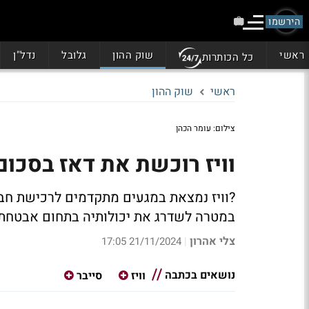
הירשמו
ראשי
שוק ההון
גלובל
נדל"ן
כל הכותרות
ראשי
שוק ההון
צילום: עומר הכהן
וויז רוכשת את דאז בסכום שמוערך ב-550
במטרה לשדרג את יכולותיה בתחום אבטחת ה
צלי אהרון
21/11/2024 17:05
|
נושאים בכתבה
וויז
סייבר