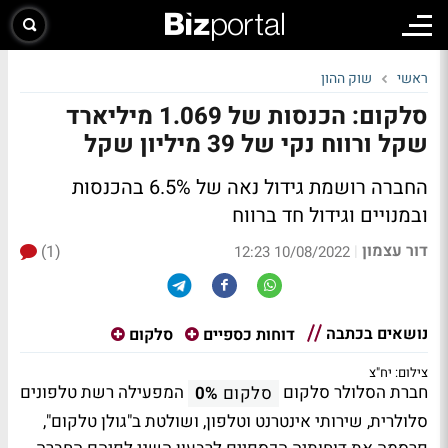
ראשי
שוק ההון
סלקום: הכנסות של 1.069 מיליארד
שקל ורווח נקי של 39 מיליון שקל
החברה רושמת גידול נאה של 6.5% בהכנסות
ובמנויים וגידול חד ברווח
דור עצמון
(1)
|
10/08/2022 12:23
נושאים בכתבה
דוחות כספיים
סלקום
צילום: יח"צ
חברת הסלולר סלקום
המפעילה רשת טלפונים
סלקום
0%
סלולרית, שירותי אינטרנט וטלפון, ושולטת ב"גולן טלקום",