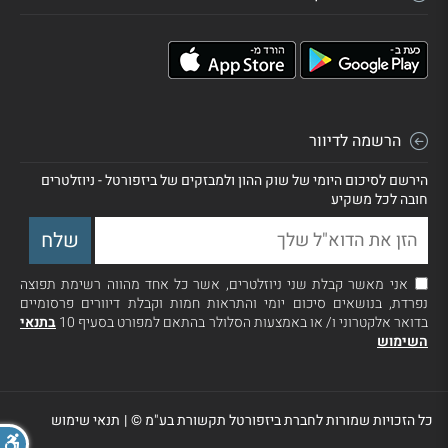
הרשמה לדיוור
הירשם לסיכום היומי של שוק ההון ולמבזקים של ביזפורטל - ניוזלטרים
חובה לכל משקיע
אני מאשר קבלת שני ניוזלטרים, אשר כל אחד מהווה רשימת תפוצה
נפרדת, בנושאים סיכום יומי והתראות חמות וקבלת דיוורים פרסומיים
בדואר אלקטרוני ו/ או באמצעות הסלולר בהתאם למפורט בסעיף 10
בתנאי
השימוש
כל הזכויות שמורות לחברת ביזפורטל תקשורת בע"מ ©
|
תנאי שימוש