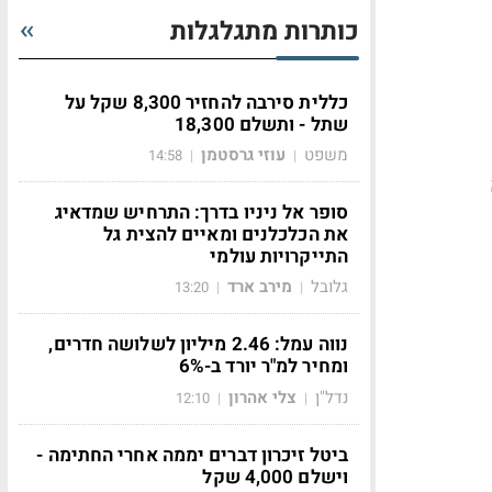
כותרות מתגלגלות
כללית סירבה להחזיר 8,300 שקל על
שתל - ותשלם 18,300
משפט
עוזי גרסטמן
14:58
|
|
סופר אל ניניו בדרך: התרחיש שמדאיג
את הכלכלנים ומאיים להצית גל
התייקרויות עולמי
גלובל
מירב ארד
13:20
|
|
נווה עמל: 2.46 מיליון לשלושה חדרים,
ומחיר למ"ר יורד ב-6%
נדל"ן
צלי אהרון
12:10
|
|
ביטל זיכרון דברים יממה אחרי החתימה -
וישלם 4,000 שקל