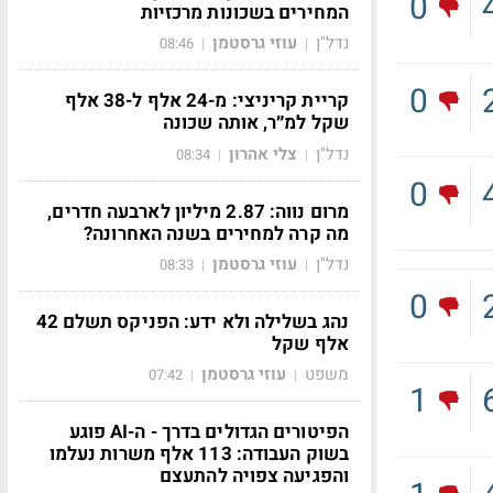
0
המחירים בשכונות מרכזיות
נדל"ן
עוזי גרסטמן
08:46
|
|
0
קריית קריניצי: מ-24 אלף ל-38 אלף
שקל למ״ר, אותה שכונה
נדל"ן
צלי אהרון
08:34
|
|
0
מרום נווה: 2.87 מיליון לארבעה חדרים,
מה קרה למחירים בשנה האחרונה?
נדל"ן
עוזי גרסטמן
08:33
|
|
0
נהג בשלילה ולא ידע: הפניקס תשלם 42
אלף שקל
משפט
עוזי גרסטמן
07:42
|
|
1
הפיטורים הגדולים בדרך - ה-AI פוגע
בשוק העבודה: 113 אלף משרות נעלמו
והפגיעה צפויה להתעצם