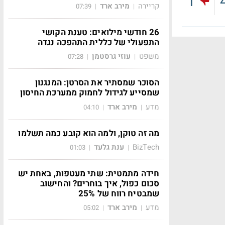
1
קריירה
מירב ארד
07:39
|
|
26 חודשי מילואים: טענת הקושי
התפעולי של כללית התהפכה נגדה
משפט
עוזי גרסטמן
07:28
|
|
הסוכר שמסתיר את הסרטן: המנגנון
שמסייע לגידול לחמוק ממערכת החיסון
מדע
מירב ארד
04:10
|
|
מה זה טוקן, ולמה הוא קובע כמה תשלמו
BizTech
ענת גלעד
01:03
|
|
חידה מתמטית: שתי מעטפות, באחת יש
סכום כפול, איך בוחרים? והחישוב
שמבטיח רווח של 25%
מדע
מירב ארד
05:02
|
|