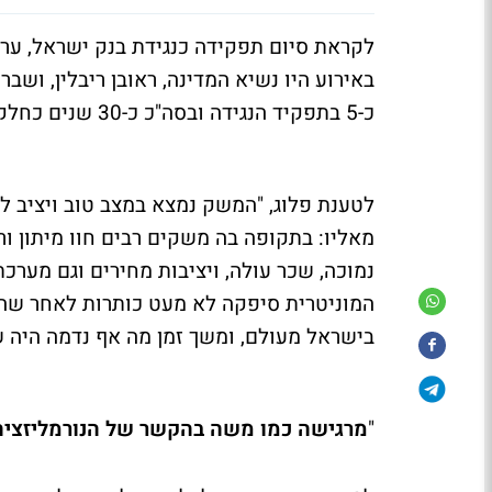
לקראת סיום תפקידה כנגידת בנק ישראל, ערך 
באירוע היו נשיא המדינה, ראובן ריבלין, ושב
כ-5 בתפקיד הנגידה ובסה"כ כ-30 שנים כחלק מבנק ישראל. מי שצפוי להחליפה הוא פרופ' אמיר ירון.
לטענת פלוג, "המשק נמצא במצב טוב ויציב לא
מאליו: בתקופה בה משקים רבים חוו מיתון ור
נמוכה, שכר עולה, ויציבות מחירים וגם מערכ
המוניטרית סיפקה לא מעט כותרות לאחר שהפ
בישראל מעולם, ומשך זמן מה אף נדמה היה ש
"
מרגישה כמו משה בהקשר של הנורמליזציה