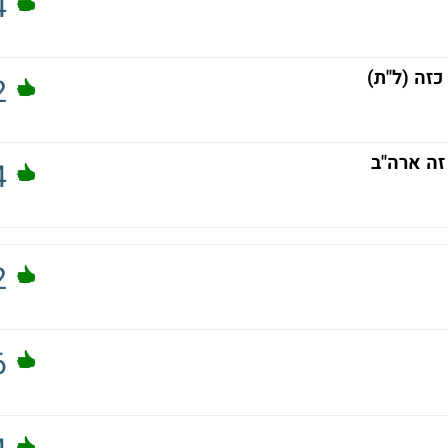
4
זה (ל"ת)
2
זה ארה"ב
4
2
6