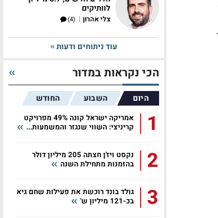
לוותיקים
|
צלי אהרון
(4)
עוד ניתוחים ודעות
הכי נקראות במדור
היום
השבוע
החודש
1
אמריקה ישראל קונה 49% מפרויקט
קריניצי: השווי שנגזר והמשמעות...
2
נקסט ויז'ן חצתה 205 מיליון דולר
בהזמנות מתחילת השנה
3
גולד בונד רוכשת את פעילות שחם גיא
בכ-121 מיליון ש'