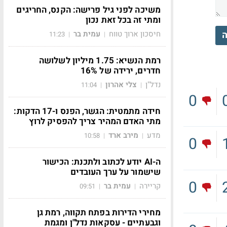
משיכה לפני גיל פרישה: הקנס, החריגים
ומתי זה בכל זאת נכון
חיסכון ארוך טווח
עמית בר
ה
11:23
|
|
רמת הנשיא: 1.75 מיליון לשלושה
חדרים, ירידה של 16%
נדל"ן
צלי אהרון
11:04
|
|
0
חידה מתמטית: הגשר, הפנס ו-17 הדקות:
מתי האדם המהיר צריך להפסיק לרוץ
מדע
מירב ארד
10:58
|
|
0
ה-AI יודע לכתוב ולתכנת: הכישור
שישמור על ערך העובדים
0
קריירה
עמית בר
09:51
|
|
מחירי הדירות בפתח תקווה, רמת גן
וגבעתיים - עסקאות נדל"ן ומגמת