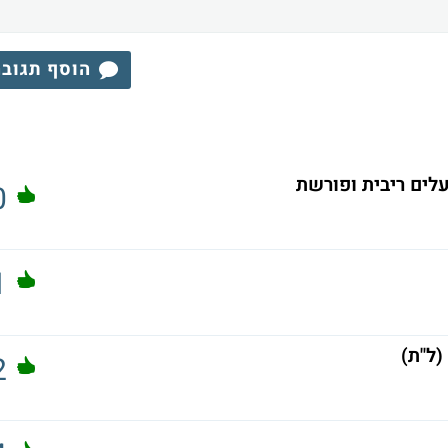
הוסף תגוב
0
1
(ל"ת)
2