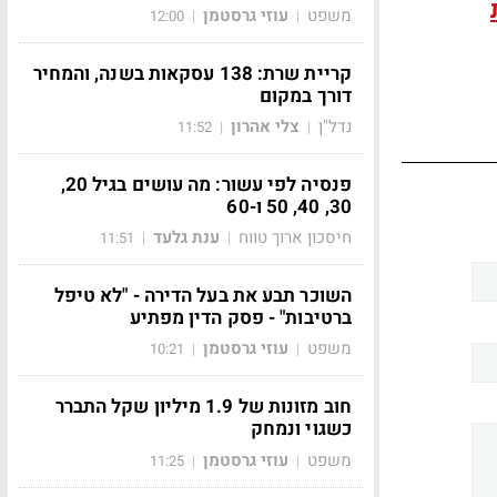
משפט
עוזי גרסטמן
12:00
|
|
קריית שרת: 138 עסקאות בשנה, והמחיר
דורך במקום
נדל"ן
צלי אהרון
11:52
|
|
פנסיה לפי עשור: מה עושים בגיל 20,
30, 40, 50 ו-60
חיסכון ארוך טווח
ענת גלעד
11:51
|
|
השוכר תבע את בעל הדירה - "לא טיפל
ברטיבות" - פסק הדין מפתיע
משפט
עוזי גרסטמן
10:21
|
|
חוב מזונות של 1.9 מיליון שקל התברר
כשגוי ונמחק
משפט
עוזי גרסטמן
11:25
|
|