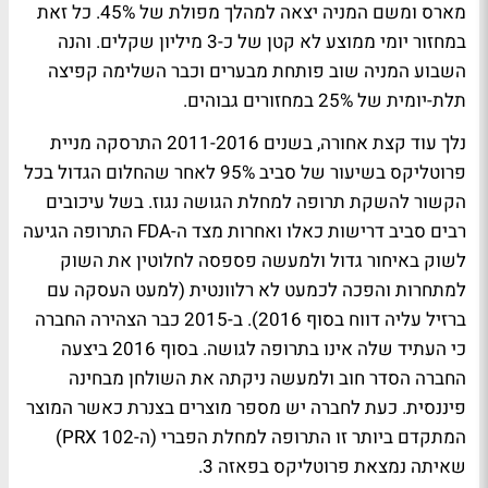
מארס ומשם המניה יצאה למהלך מפולת של 45%. כל זאת
במחזור יומי ממוצע לא קטן של כ-3 מיליון שקלים. והנה
השבוע המניה שוב פותחת מבערים וכבר השלימה קפיצה
תלת-יומית של 25% במחזורים גבוהים.
נלך עוד קצת אחורה, בשנים 2011-2016 התרסקה מניית
פרוטליקס בשיעור של סביב 95% לאחר שהחלום הגדול בכל
הקשור להשקת תרופה למחלת הגושה נגוז. בשל עיכובים
רבים סביב דרישות כאלו ואחרות מצד ה-FDA התרופה הגיעה
לשוק באיחור גדול ולמעשה פספסה לחלוטין את השוק
למתחרות והפכה לכמעט לא רלוונטית (למעט העסקה עם
ברזיל עליה דווח בסוף 2016). ב-2015 כבר הצהירה החברה
כי העתיד שלה אינו בתרופה לגושה. בסוף 2016 ביצעה
החברה הסדר חוב ולמעשה ניקתה את השולחן מבחינה
פיננסית. כעת לחברה יש מספר מוצרים בצנרת כאשר המוצר
המתקדם ביותר זו התרופה למחלת הפברי (ה-PRX 102)
שאיתה נמצאת פרוטליקס בפאזה 3.