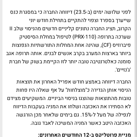
לפני שלושה ימים (ב-23.5) דיווחה החברה כי במסגרת כנס
שייערך בספרד וצפוי להתקיים בתחילת חודש יוני
הקרוב, תציג החברה נתונים קליניים חדשים מהניסוי שלב II
שערכה בתרופה (PRX-110) לטיפול במחלת הסיסטיק
פיברוזיס (CF), שהינה אחת המחלות התורשתיות הנפוצות
ביותר בארצות המערב בקרב אנשים לבנים. אותה תרופה אגב
סומנה כאלטרנטיבה טובה יותר לזו הקיימת בשוק של חברת
'ג'נזיים'.
החברה דיווחה באמצע חודש אפריל האחרון את תוצאות
הניסוי אותן הגדירה כ"מוצלחות" על אף שאלה היו פחות
טובות מהתוצאות שהוצגו בניסוי הביניים. המשקיעים מצידם
לא הסתירו את האכזבה ושלחו את המניה בעקבות הדיווח
לנפילה של מעל ל-15%. גם בימים שלאחר מכן הורגשה
האכזבה היטב כאשר המניה המשיכה לאבד גובה.
מניית פרוטליקס ב-12 החודשים האחרונים: