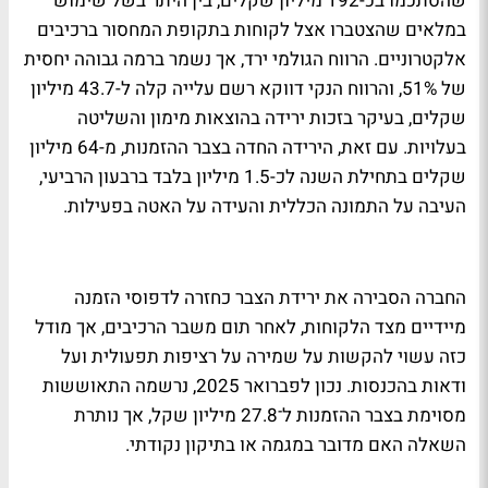
שהסתכמו בכ-192 מיליון שקלים, בין היתר בשל שימוש
במלאים שהצטברו אצל לקוחות בתקופת המחסור ברכיבים
אלקטרוניים. הרווח הגולמי ירד, אך נשמר ברמה גבוהה יחסית
של 51%, והרווח הנקי דווקא רשם עלייה קלה ל-43.7 מיליון
שקלים, בעיקר בזכות ירידה בהוצאות מימון והשליטה
בעלויות. עם זאת, הירידה החדה בצבר ההזמנות, מ-64 מיליון
שקלים בתחילת השנה לכ-1.5 מיליון בלבד ברבעון הרביעי,
העיבה על התמונה הכללית והעידה על האטה בפעילות.
החברה הסבירה את ירידת הצבר כחזרה לדפוסי הזמנה
מיידיים מצד הלקוחות, לאחר תום משבר הרכיבים, אך מודל
כזה עשוי להקשות על שמירה על רציפות תפעולית ועל
ודאות בהכנסות. נכון לפברואר 2025, נרשמה התאוששות
מסוימת בצבר ההזמנות ל־27.8 מיליון שקל, אך נותרת
השאלה האם מדובר במגמה או בתיקון נקודתי.