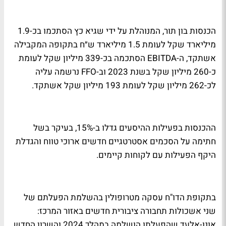
הכנסות בון תור, המנוהלת על ידי שגיא כץ הסתכמו בכ-1.9
מיליארד שקל לעומת 1.5 מיליארד ש״ח בתקופה המקבילה
אשתקד, ה-EBITDA הסתכמה בכ-339 מיליון שקל לעומת
כ-260 מיליון שקל בשנת 2023 וב-FFO נרשמה עליה
לכ-262 מיליון שקל לעומת 193 מיליון שקל אשתקד.
ההכנסות בפעילות ההיסעים גדלו ב-15%, בעיקר בשל
חתימה על הסכמים אסטרטגיים חדשים ארוכי טווח והגדלת
היקף הפעילות עם לקוחות קיימים.
בתקופת הדו"ח עסקה מטרופולין בהשלמת הפעלתם של
שני אשכולות תחבורה ציבורית חדשים באזור המרכז:
אונו-אלעד שהפעלתו הושלמה במהלך 2024 והשרון החדש