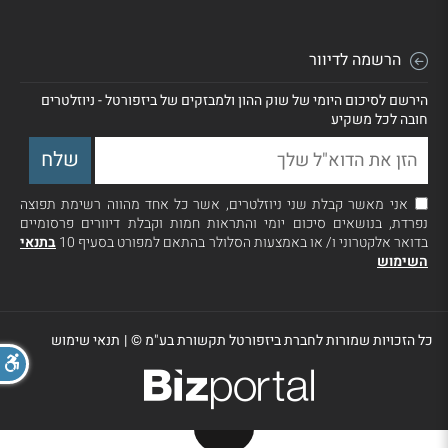
הרשמה לדיוור
הירשם לסיכום היומי של שוק ההון ולמבזקים של ביזפורטל - ניוזלטרים
חובה לכל משקיע
אני מאשר קבלת שני ניוזלטרים, אשר כל אחד מהווה רשימת תפוצה
נפרדת, בנושאים סיכום יומי והתראות חמות וקבלת דיוורים פרסומיים
בדואר אלקטרוני ו/ או באמצעות הסלולר בהתאם למפורט בסעיף 10
בתנאי
השימוש
כל הזכויות שמורות לחברת ביזפורטל תקשורת בע"מ ©
|
תנאי שימוש